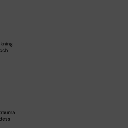
skning
 och
 trauma
 dess