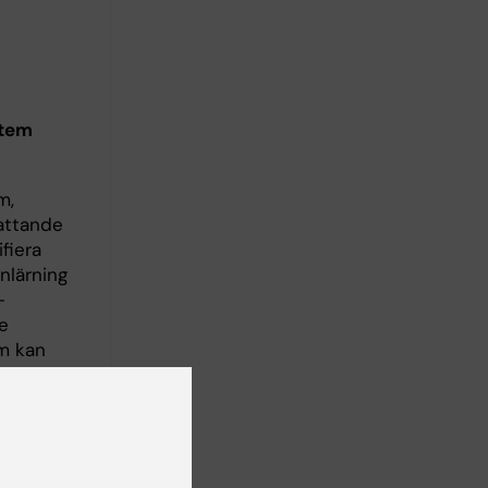
stem
m,
fattande
fiera
nlärning
-
e
om kan