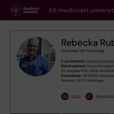
Skip
Ett medicinskt universit
to
main
content
Rebecka Ru
Anknuten till Forskning
E-postadress:
rebecka.rubenso
Besöksadress:
Universitetssjuk
för anestesi K32, 14186 Stockho
Postadress:
H9 Klinisk vetenska
Anestesi, 141 52 Huddinge
Orcid
ResearchG