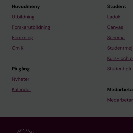
Huvudmeny
Student
Utbildning
Ladok
Forskarutbildning
Canvas
Forskning
Schema
Om KI
Studentmej
Kurs- och 
På gång
Student på 
Nyheter
Kalender
Medarbeta
Medarbetar