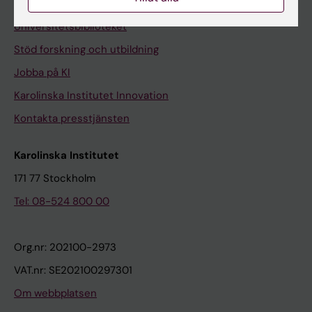
Kontakta och besök KI
Universitetsbiblioteket
Stöd forskning och utbildning
Jobba på KI
Karolinska Institutet Innovation
Kontakta presstjänsten
Karolinska Institutet
171 77 Stockholm
Tel: 08-524 800 00
Org.nr: 202100-2973
VAT.nr: SE202100297301
Om webbplatsen