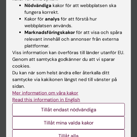
Nyheter
Nödvändiga
kakor för att webbplatsen ska
fungera korrekt.
Kalender
Kakor för
analys
för att förstå hur
webbplatsen används.
Student
Marknadsföringskakor
för att visa och spåra
relevant innehåll och annonser från externa
Ladok
plattformar.
Canvas
Viss information kan överföras till länder utanför EU.
Genom att samtycka godkänner du att vi sparar
Schema
cookies.
Studentmejlen
Du kan när som helst ändra eller återkalla ditt
samtycke via kakikonen längst ned till vänster på
Kurs- och programwebbar
sidan.
Student på KI
Mer information om våra kakor
Read this information in English
Tillåt endast nödvändiga
Medarbetare
Medarbetarportalen
Tillåt mina valda kakor
Tillåt alla