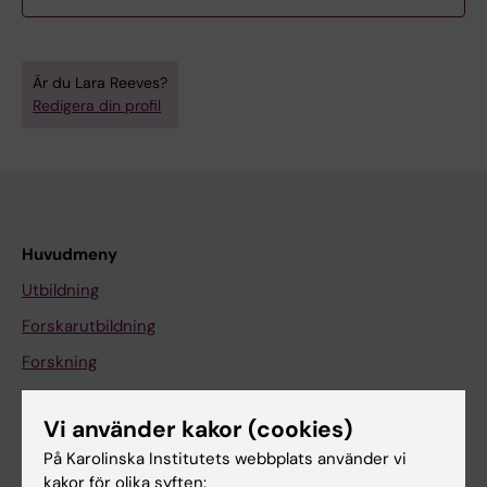
Är du Lara Reeves?
Redigera din profil
Huvudmeny
Utbildning
Forskarutbildning
Forskning
Om KI
Vi använder kakor (cookies)
På Karolinska Institutets webbplats använder vi
På gång
kakor för olika syften: