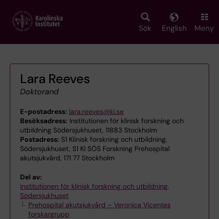
Skip
to
main
Sök
English
Meny
content
Lara Reeves
Doktorand
E-postadress:
lara.reeves@ki.se
Besöksadress:
Institutionen för klinisk forskning och
utbildning Södersjukhuset, 11883 Stockholm
Postadress:
S1 Klinisk forskning och utbildning,
Södersjukhuset, S1 KI SÖS Forskning Prehospital
akutsjukvård, 171 77 Stockholm
Del av:
Institutionen för klinisk forskning och utbildning,
Södersjukhuset
Prehospital akutsjukvård – Veronica Vicentes
forskargrupp