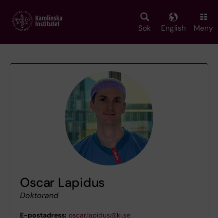
Skip
to
main
Sök
English
Meny
content
Oscar Lapidus
Doktorand
E-postadress:
oscar.lapidus@ki.se