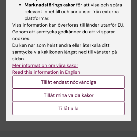
Marknadsföringskakor
för att visa och spåra
väcka nyfikenhet och intresse för vetenskap
relevant innehåll och annonser från externa
hos barn och unga.
plattformar.
Viss information kan överföras till länder utanför EU.
Genom att samtycka godkänner du att vi sparar
cookies.
Du kan när som helst ändra eller återkalla ditt
Länkar:
samtycke via kakikonen längst ned till vänster på
SharePoint Forskargrupp
Forskningsområden:
sidan.
Mer information om våra kakor
Anestesi och intensivvård
Read this information in English
Forskningsämnen:
Tillåt endast nödvändiga
Akutsjukvård
Ambulanser
Multitrauma
Traumatologi
Vård vid livshotande sjukdom
Tillåt mina valda kakor
Är du Oscar Lapidus?
Tillåt alla
Redigera din profil