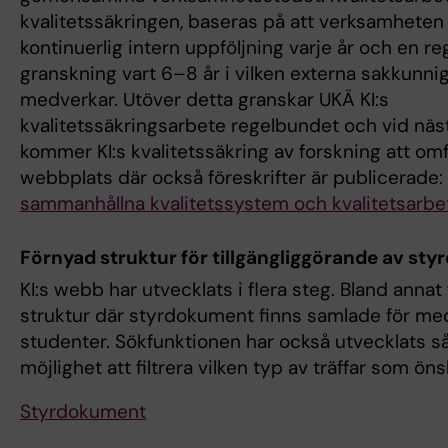
kvalitetssäkringen, baseras på att verksamhete
kontinuerlig intern uppföljning varje år och en 
granskning vart 6–8 år i vilken externa sakkunni
medverkar. Utöver detta granskar UKÄ KI:s
kvalitetssäkringsarbete regelbundet och vid näs
kommer KI:s kvalitetssäkring av forskning att omfa
webbplats där också föreskrifter är publicerade:
sammanhållna kvalitetssystem och kvalitetsarbe
Förnyad struktur för tillgängliggörande av st
KI:s webb har utvecklats i flera steg. Bland annat
struktur där styrdokument finns samlade för me
studenter. Sökfunktionen har också utvecklats så
möjlighet att filtrera vilken typ av träffar som öns
Styrdokument