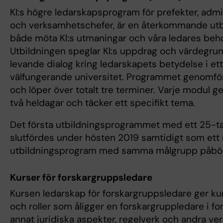
KI:s högre ledarskapsprogram för prefekter, admi
och verksamhetschefer, är en återkommande utbi
både möta KI:s utmaningar och våra ledares beh
Utbildningen speglar KI:s uppdrag och värdegru
levande dialog kring ledarskapets betydelse i e
välfungerande universitet. Programmet genomfö
och löper över totalt tre terminer. Varje modul 
två heldagar och täcker ett specifikt tema.
Det första utbildningsprogrammet med ett 25-ta
slutfördes under hösten 2019 samtidigt som ett 
utbildningsprogram med samma målgrupp påbör
Kurser för forskargruppsledare
Kursen ledarskap för forskargruppsledare ger k
och roller som åligger en forskargruppledare i f
annat juridiska aspekter, regelverk och andra v