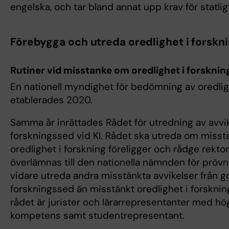
engelska, och tar bland annat upp krav för statligt
Förebygga och utreda oredlighet i forskn
Rutiner vid misstanke om oredlighet i forsknin
En nationell myndighet för bedömning av oredl
etablerades 2020.
Samma år inrättades Rådet för utredning av avvi
forskningssed vid KI. Rådet ska utreda om miss
oredlighet i forskning föreligger och rådge rekt
överlämnas till den nationella nämnden för prövn
vidare utreda andra misstänkta avvikelser från g
forskningssed än misstänkt oredlighet i forsknin
rådet är jurister och lärarrepresentanter med hö
kompetens samt studentrepresentant.