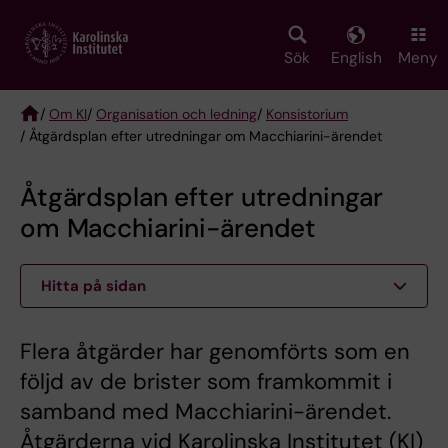
Skip
to
main
Sök
English
Meny
content
/
Om KI
/
Organisation och ledning
/
Konsistorium
/ Åtgärdsplan efter utredningar om Macchiarini-ärendet
Breadcrumb
Åtgärdsplan efter utredningar
om Macchiarini-ärendet
Hitta på sidan
Flera åtgärder har genomförts som en
följd av de brister som framkommit i
samband med Macchiarini-ärendet.
Åtgärderna vid Karolinska Institutet (KI)