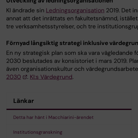
Utveckling av ledningsorganisationen
KI ändrade sin
Ledningsorganisation
2019. Det i
annat att det inrättats en fakultetsnämnd, iställe
tre verksamhetsstyrelser, och tre institutionsgru
Förnyad långsiktig strategi inklusive värdegr
En ny strategisk plan som ska vara vägledande för 
2030 beslutades av konsistoriet i mars 2019. Pla
även organisationskultur och värdegrundsarbete
2030
.
KI:s Värdegrund
.
Länkar
Detta har hänt i Macchiarini-ärendet
Institutionsgranskning