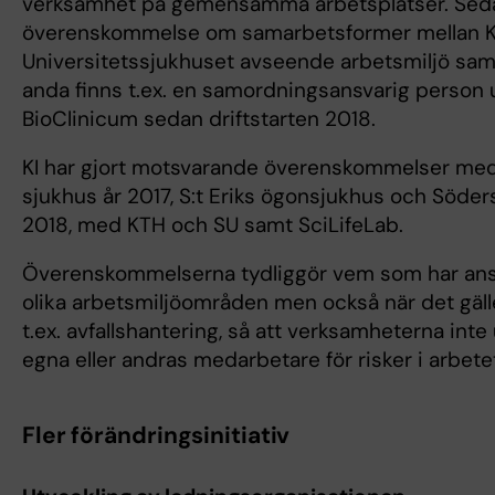
verksamhet på gemensamma arbetsplatser. Seda
överenskommelse om samarbetsformer mellan KI
Universitetssjukhuset avseende arbetsmiljö samt
anda finns t.ex. en samordningsansvarig person
BioClinicum sedan driftstarten 2018.
KI har gjort motsvarande överenskommelser me
sjukhus år 2017, S:t Eriks ögonsjukhus och Söde
2018, med KTH och SU samt SciLifeLab.
Överenskommelserna tydliggör vem som har ans
olika arbetsmiljöområden men också när det gäll
t.ex. avfallshantering, så att verksamheterna inte 
egna eller andras medarbetare för risker i arbete
Fler förändringsinitiativ