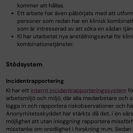
kommer att hållas.
Ett arbete har även påbörjats med att utforma
personer som redan har en klinisk kombinati
som är intresserad av att söka en sådan tjän
KI har utarbetat nya anställningsavtal för klin
kombinationstjänster.
Stödsystem
Incidentrapportering
KI har ett
internt incidentrapporteringssystem
fö
arbetsmiljö och miljö, där alla medarbetare och 
logga in och rapportera riskobservationer och hä
Anonymitetsskyddet har stärkts då det, i en särs
möjlighet att utan inloggning rapportera missför
misstanke om oredlighet i forskning m.m. Seda