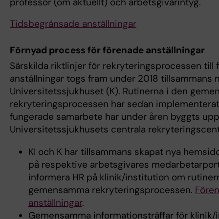
professor (om aktuellt) och arbetsgivarintyg.
Tidsbegränsade anställningar
Förnyad process för förenade anställningar
Särskilda riktlinjer för rekryteringsprocessen till
anställningar togs fram under 2018 tillsammans 
Universitetssjukhuset (K). Rutinerna i den ge
rekryteringsprocessen har sedan implementerats
fungerade samarbete har under åren byggts upp
Universitetssjukhusets centrala rekryteringscent
KI och K har tillsammans skapat nya hemsid
på respektive arbetsgivares medarbetarportal
informera HR på klinik/institution om rutiner
gemensamma rekryteringsprocessen.
Före
anställningar
.
Gemensamma informationsträffar för klinik/i