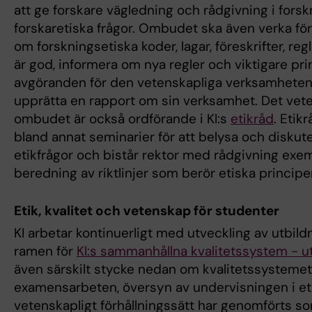
att ge forskare vägledning och rådgivning i fors
forskaretiska frågor. Ombudet ska även verka fö
om forskningsetiska koder, lagar, föreskrifter, regl
är god, informera om nya regler och viktigare prin
avgöranden för den vetenskapliga verksamheten 
upprätta en rapport om sin verksamhet. Det vet
ombudet är också ordförande i KI:s
etikråd
. Etikr
bland annat seminarier för att belysa och diskut
etikfrågor och bistår rektor med rådgivning exem
beredning av riktlinjer som berör etiska principer
Etik, kvalitet och vetenskap för studenter
KI arbetar kontinuerligt med utveckling av utbil
ramen för
KI:s sammanhållna kvalitetssystem - u
även särskilt stycke nedan om kvalitetssystemet
examensarbeten, översyn av undervisningen i et
vetenskapligt förhållningssätt har genomförts so