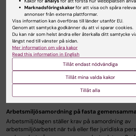
vidareutvecklas ytterligare.
Kakor för
analys
för att förstå hur webbplatsen anv
Marknadsföringskakor
för att visa och spåra releva
KI och Region Stockholm har 2022 tillsammans ä
annonser från externa plattformar.
Viss information kan överföras till länder utanför EU.
vägledning om huvudmannaskap utifrån gällande e
Genom att samtycka godkänner du att vi sparar cookies.
Ett intyg för ansvarsfördelning togs fram 2017 s
Du kan när som helst ändra eller återkalla ditt samtycke v
form fortfarande används vid Karolinska Universi
längst ned till vänster på sidan.
Mer information om våra kakor
Riktlinjer för bisysslor och samverkan
Read this information in English
Riktlinjer och rutiner
för att anmäla bisysslor har 
Tillåt endast nödvändiga
uppdaterats. Det finns även riktlinjer för immateri
Tillåt mina valda kakor
och näringslivssamverkan för att tydliggöra hur r
forskning vid KI ska hanteras och användas. Riktl
Tillåt alla
EU-kommissionens rekommendation om IP-polic
Arbetsmiljösamordning på fasta gemensamma 
Arbetsmiljölagen ställer krav på samordning av
arbetsmiljöarbetet när två eller fler juridiska pe