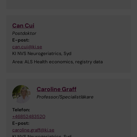
Can Cui
Postdoktor
E-post:
can.cui@ki.se
KI NVS Neurogeriatrics, Syd
Area: ALS Health economics, registry data
Caroline Graff
Professor/Specialistläkare
Telefon:
+46852483520
E-post:
caroline.graff@ki.se
KI NVS Neurogeriatrics, Syd