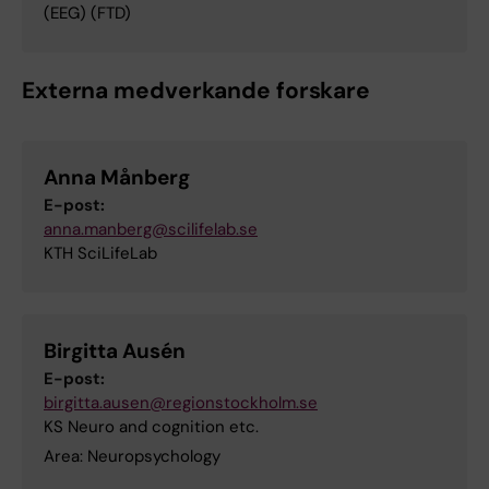
(EEG) (FTD)
Externa medverkande forskare
Anna Månberg
E-post:
anna.manberg@scilifelab.se
KTH SciLifeLab
Birgitta Ausén
E-post:
birgitta.ausen@regionstockholm.se
KS Neuro and cognition etc.
Area: Neuropsychology