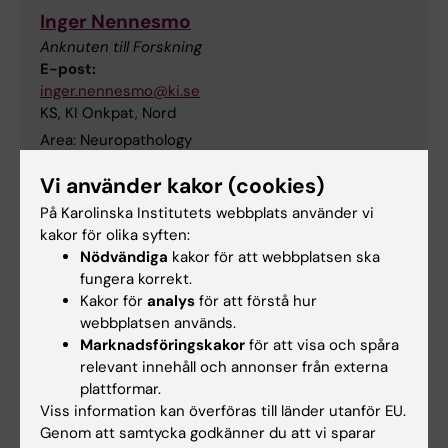
Inger Nennesmo
Anknuten till Forskning
E-post:
inger.nennesmo@ki.se
KS, KI Onkpat, Nord
Area: Neuropathology
Vi använder kakor (cookies)
På Karolinska Institutets webbplats använder vi
Linn Öijerstedt
kakor för olika syften:
Postdoktorala Studier
Nödvändiga
kakor för att webbplatsen ska
fungera korrekt.
E-post:
Kakor för
analys
för att förstå hur
linn.oijerstedt@ki.se
webbplatsen används.
KI CNS, Nord
Marknadsföringskakor
för att visa och spåra
relevant innehåll och annonser från externa
Area: PhD in FTD, postdoc in ALS
plattformar.
Viss information kan överföras till länder utanför EU.
Genom att samtycka godkänner du att vi sparar