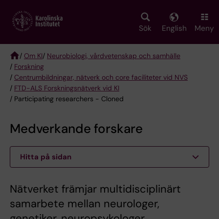
Skip
to
main
Sök
English
Meny
content
/
Om KI
/
Neurobiologi, vårdvetenskap och samhälle
/
Forskning
Breadcrumb
/
Centrumbildningar, nätverk och core faciliteter vid NVS
/
FTD-ALS Forskningsnätverk vid KI
/ Participating researchers - Cloned
Medverkande forskare
Hitta på sidan
Nätverket främjar multidisciplinärt
samarbete mellan neurologer,
genetiker, neuropsykologer,