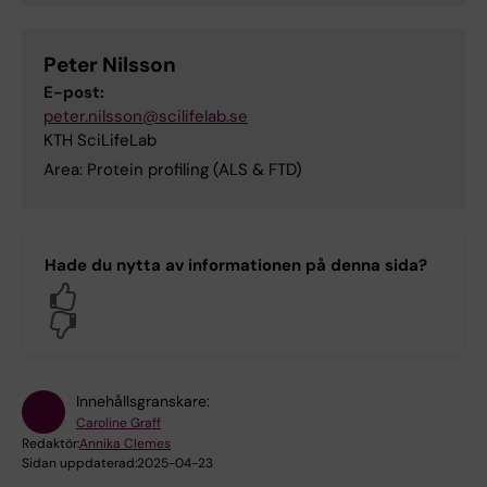
Peter Nilsson
E-post:
peter.nilsson@scilifelab.se
KTH SciLifeLab
Area: Protein profiling (ALS & FTD)
Hade du nytta av informationen på denna sida?
Yes
No
Innehållsgranskare:
Caroline Graff
Redaktör:
Annika Clemes
Sidan uppdaterad:
2025-04-23