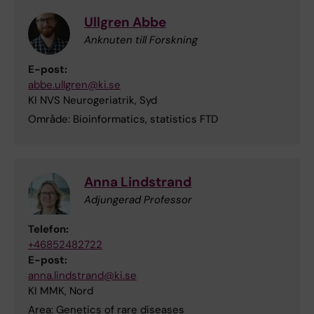
Ullgren Abbe
Anknuten till Forskning
E-post:
abbe.ullgren@ki.se
KI NVS Neurogeriatrik, Syd
Område: Bioinformatics, statistics FTD
Anna Lindstrand
Adjungerad Professor
Telefon:
+46852482722
E-post:
anna.lindstrand@ki.se
KI MMK, Nord
Area: Genetics of rare diseases