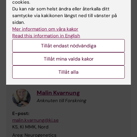
cookies.
Linus Mattias Jönsson
Du kan när som helst ändra eller återkalla ditt
Professor
samtycke via kakikonen längst ned till vänster på
sidan.
Telefon:
Mer information om våra kakor
+46852483551
Read this information in English
E-post:
linus.jonsson@ki.se
Tillåt endast nödvändiga
KI NVS Neurogeriatrics, Syd
Tillåt mina valda kakor
Area: Health economics, socioeconomic impact of
disease
Tillåt alla
Malin Kvarnung
Anknuten till Forskning
E-post:
malin.kvarnung@ki.se
KS, KI MMK, Nord
Area: Neurogenetics