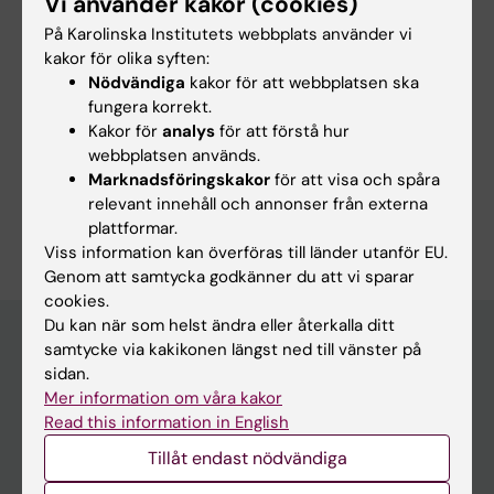
Vi använder kakor (cookies)
Innehållsgranskare:
Maria Hagströmer
På Karolinska Institutets webbplats använder vi
Redaktör:
Ulrika Markne
kakor för olika syften:
Sidan uppdaterad:
2026-03-04
Nödvändiga
kakor för att webbplatsen ska
fungera korrekt.
Kakor för
analys
för att förstå hur
Dela
webbplatsen används.
Marknadsföringskakor
för att visa och spåra
relevant innehåll och annonser från externa
plattformar.
Viss information kan överföras till länder utanför EU.
Genom att samtycka godkänner du att vi sparar
cookies.
Du kan när som helst ändra eller återkalla ditt
samtycke via kakikonen längst ned till vänster på
sidan.
Huvudmeny
Mer information om våra kakor
Utbildning
Read this information in English
Forskarutbildning
Tillåt endast nödvändiga
Forskning