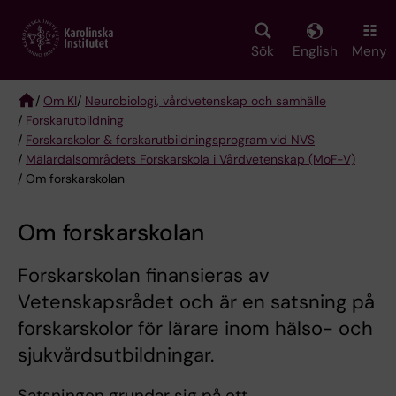
Skip
to
main
Sök
English
Meny
content
/
Om KI
/
Neurobiologi, vårdvetenskap och samhälle
/
Forskarutbildning
Breadcrumb
/
Forskarskolor & forskarutbildningsprogram vid NVS
/
Mälardalsområdets Forskarskola i Vårdvetenskap (MoF-V)
/ Om forskarskolan
Om forskarskolan
Forskarskolan finansieras av
Vetenskapsrådet och är en satsning på
forskarskolor för lärare inom hälso- och
sjukvårdsutbildningar.
Satsningen grundar sig på ett