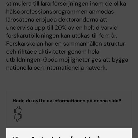
stimulera till lärarförsörjningen inom de olika
hälsoprofessionsprogrammen anmodas
lärosätena erbjuda doktoranderna att
undervisa upp till 20% av en heltid varvid
forskarutbildningen kan utökas till fem år.
Forskarskolan har en sammanhållen struktur
och riktade aktiviteter genom hela
utbildningen. Goda möjligheter ges att bygga
nationella och internationella nätverk.
Hade du nytta av informationen på denna sida?
Yes
No