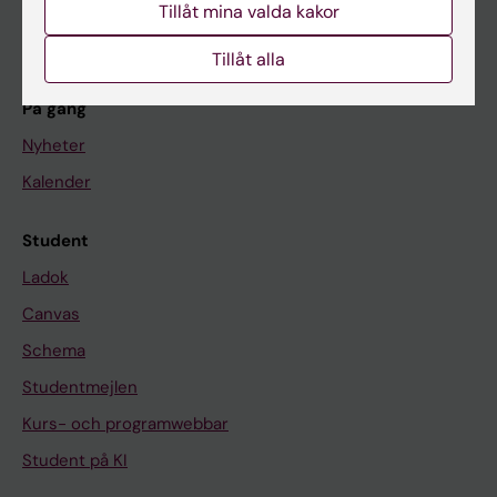
Tillåt mina valda kakor
Om KI
Tillåt alla
På gång
Nyheter
Kalender
Student
Ladok
Canvas
Schema
Studentmejlen
Kurs- och programwebbar
Student på KI