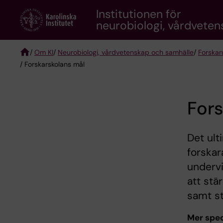
Skip
Institutionen för
to
neurobiologi, vårdvete
main
content
/
Om KI
/
Neurobiologi, vårdvetenskap och samhälle
/
Forskar
/ Forskarskolans mål
Breadcrumb
Fors
Det ult
forskar
underv
att stä
samt st
Mer speci