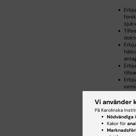
Erbju
fors
sjuk
Till
dokt
Erbju
häls
anta
Erbj
till
Erbj
semi
Obli
anal
Vi använder 
proc
På Karolinska Insti
Erbju
Nödvändiga
k
inte
Kakor för
ana
Marknadsför