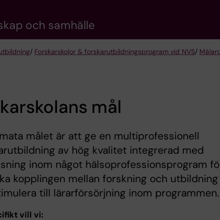
nskap och samhälle
utbildning
/
Forskarskolor & forskarutbildningsprogram vid NVS
/
Mälard
karskolans mål
imata målet är att ge en multiprofessionell
arutbildning av hög kvalitet integrerad med
isning inom något hälsoprofessionsprogram fö
rka kopplingen mellan forskning och utbildning
imulera till lärarförsörjning inom programmen.
fikt vill vi: