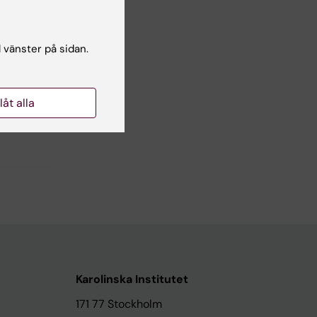
Yes
No
l vänster på sidan.
llåt alla
Karolinska Institutet
171 77 Stockholm