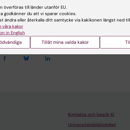
 överföras till länder utanför EU.
u nytta av informationen på denna sida?
 godkänner du att vi sparar cookies.
t ändra eller återkalla ditt samtycke via kakikonen längst ned til
 våra kakor
ika Markne
on in English
terad:
2026-03-04
nödvändiga
Tillåt mina valda kakor
Ti
Kontakta och besök KI
Universitetsbiblioteket