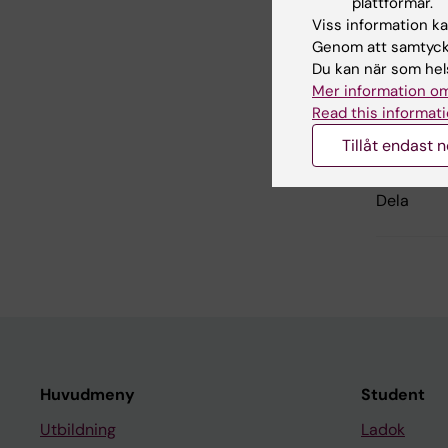
plattformar.
Viss information kan
Hade d
Genom att samtycka
Du kan när som hels
Mer information om
Redaktör:
Ulr
Read this informati
Sidan uppda
Tillåt endast 
Dela
Huvudmeny
Student
Utbildning
Ladok