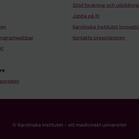
Stöd forskning och utbildning
Jobba på KI
len
Karolinska Institutet Innovati
programwebbar
Kontakta presstjänsten
KI
re
portalen
© Karolinska Institutet - ett medicinskt universitet