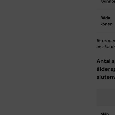
Kvinno
Båda
könen
16 proce
av skade
Antal s
ålders
sluten
Män