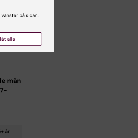
l vänster på sidan.
65+ år
llåt alla
åde män
87-
5+ år