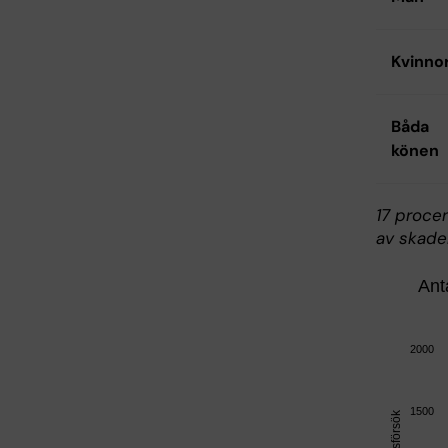
Kvinno
Båda
könen
17 proce
av skade
Ant
Anta
2000
Bar chart 
Inkludera
The chart 
1500
The chart