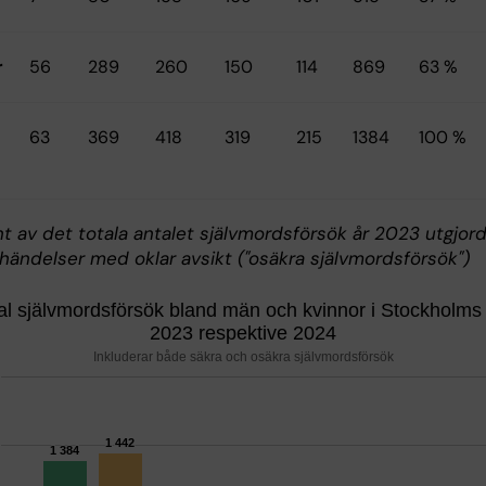
r
56
289
260
150
114
869
63 %
63
369
418
319
215
1384
100 %
nt av det totala antalet självmordsförsök år 2023 utgjor
händelser med oklar avsikt ("osäkra självmordsförsök")
al självmordsförsök bland män och kvinnor i Stockholms 
2023 respektive 2024
l självmordsförsök bland män o
Inkluderar både säkra och osäkra självmordsförsök
with 2 data series.
r både säkra och osäkra självmordsförsök
1 442
1 442
has 1 X axis displaying categories.
1 384
1 384
 has 1 Y axis displaying Antal självmordsförsök. Range: 0 to 2