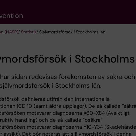
vention
ion (NASP)
/
Statistik
/ Självmordsförsök i Stockholms län
vmordsförsök i Stockholms
här sidan redovisas förekomsten av säkra och
självmordsförsök i Stockholms län.
sförsök definieras utifrån den internationella
ationen ICD 10 (samt äldre upplagor). De så kallade ”säkra
dsförsöken motsvarar diagnoserna X60-X84 (Avsiktligt
ruktiv handling) och de så kallade ”osäkra”
dsförsöken motsvarar diagnoserna Y10-Y34 (Skadehände
r avsikt). Det bör noteras att självmordsförsök i denna