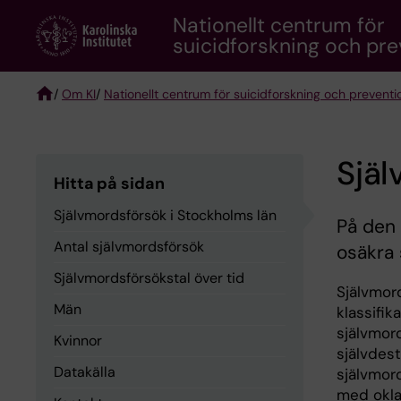
Skip
Nationellt centrum för
to
suicidforskning och pre
main
content
/
Om KI
/
Nationellt centrum för suicidforskning och prevent
Breadcrumb
Själ
Hitta på sidan
Självmordsförsök i Stockholms län
På den 
Antal självmordsförsök
osäkra 
Självmordsförsökstal över tid
Självmord
Män
klassifik
självmor
Kvinnor
självdest
Datakälla
självmor
med okla