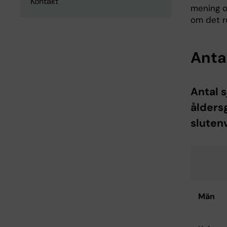
Kontakt
mening o
om det rö
Anta
Antal s
ålders
sluten
Män