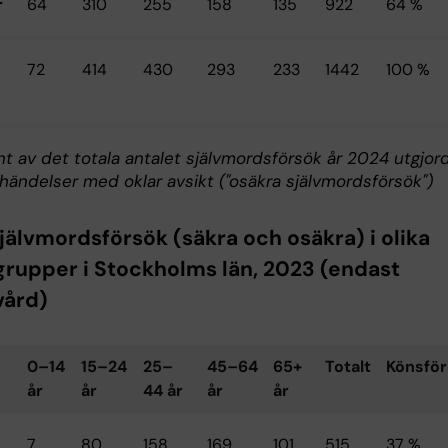
r
64
310
255
158
135
922
64 %
72
414
430
293
233
1442
100 %
nt av det totala antalet självmordsförsök år 2024 utgjor
händelser med oklar avsikt ("osäkra självmordsförsök")
jälvmordsförsök (säkra och osäkra) i olika
grupper i Stockholms län, 2023 (endast
vård)
0–14
15–24
25–
45–64
65+
Totalt
Könsför
år
år
44 år
år
år
7
80
158
169
101
515
37 %