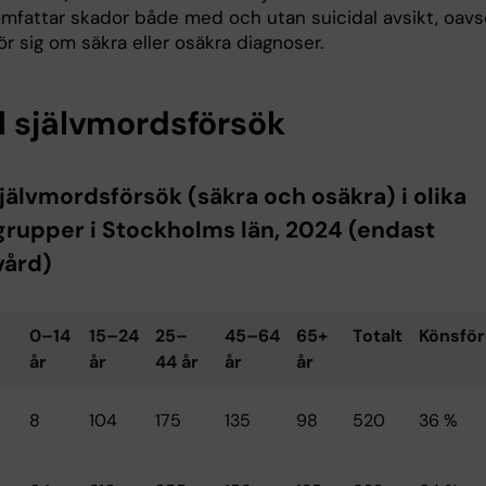
mfattar skador både med och utan suicidal avsikt, oavs
r sig om säkra eller osäkra diagnoser.
l självmordsförsök
jälvmordsförsök (säkra och osäkra) i olika
grupper i Stockholms län, 2024 (endast
vård)
0–14
15–24
25–
45–64
65+
Totalt
Könsför
år
år
44 år
år
år
8
104
175
135
98
520
36 %