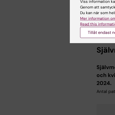
200
Viss information kan
Genom att samtycka
Du kan när som hels
100
Mer information om
Read this informati
0
Tillåt endast 
End of int
Själ
Självm
och kv
2024.
Antal pa