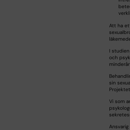
betee
verkl
Att ha et
sexualbr
läkemedel
I studie
och psyko
minderår
Behandlin
sin sexua
Projektet
Vi som a
psykolog
sekretes
Ansvarig 