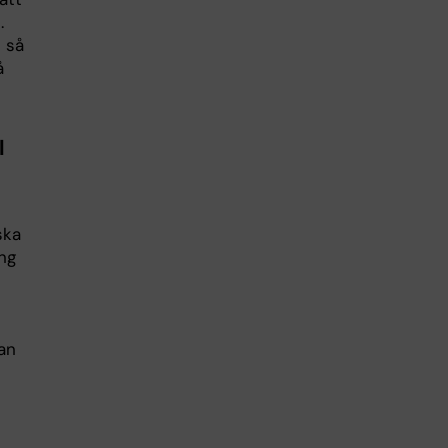
.
 så
å
l
ska
ng
an