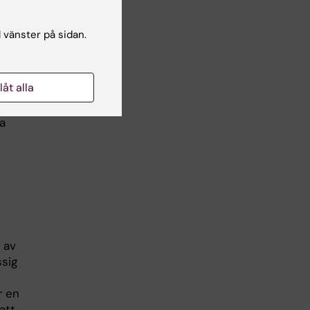
l vänster på sidan.
llåt alla
a
 av
sig
r en
att