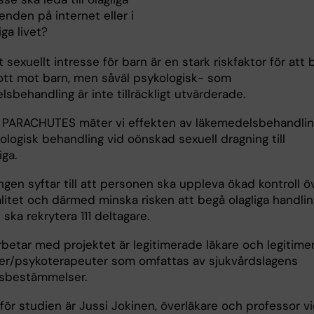
nden på internet eller i
iga livet?
t sexuellt intresse för barn är en stark riskfaktor för att
ott mot barn, men såväl psykologisk- som
sbehandling är inte tillräckligt utvärderade.
n PARACHUTES mäter vi effekten av läkemedelsbehandli
logisk behandling vid oönskad sexuell dragning till
iga.
gen syftar till att personen ska uppleva ökad kontroll ö
litet och därmed minska risken att begå olagliga handlin
 ska rekrytera 111 deltagare.
rbetar med projektet är legitimerade läkare och legitime
er/psykoterapeuter som omfattas av sjukvårdslagens
sbestämmelser.
för studien är Jussi Jokinen, överläkare och professor v