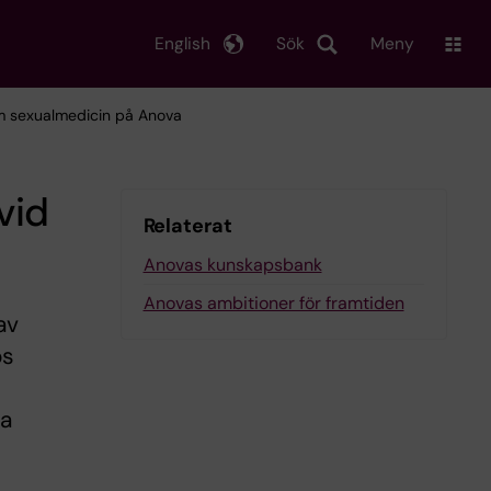
English
Sök
Meny
om sexualmedicin på Anova
vid
Relaterat
Anovas kunskapsbank
Anovas ambitioner för framtiden
av
os
ta