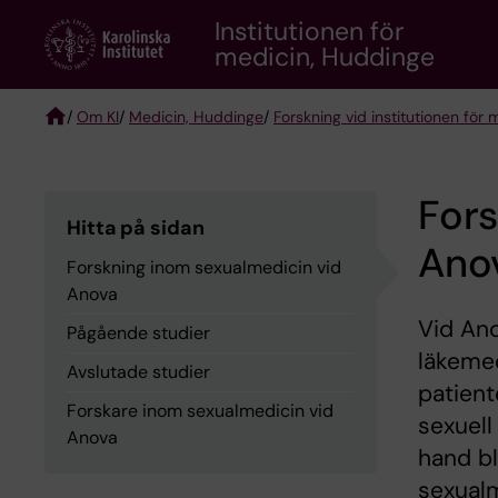
Skip
Institutionen för
to
medicin, Huddinge
main
content
/
Om KI
/
Medicin, Huddinge
/
Forskning vid institutionen för
Breadcrumb
Fors
Hitta på sidan
Ano
Forskning inom sexualmedicin vid
Anova
Vid Ano
Pågående studier
läkeme
Avslutade studier
patient
Forskare inom sexualmedicin vid
sexuell
Anova
hand bl
sexualm