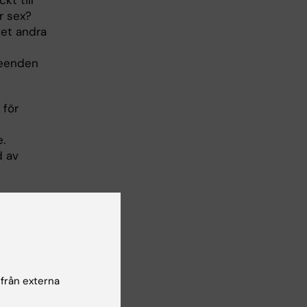
r sex?
det andra
eteenden
 för
.
d av
 från externa