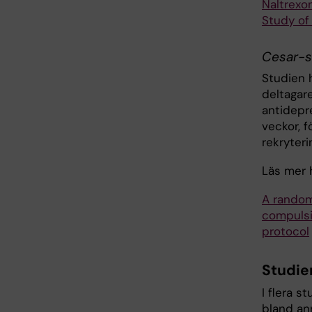
Naltrexon
Study of
Cesar-s
Studien h
deltagare
antidepr
veckor, f
rekryter
Läs mer h
A randomi
compulsi
protocol
Studie
I flera s
bland an