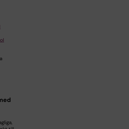
d
ol
a
 med
gliga,
kt till