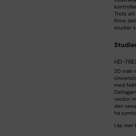
kontrolle
Trots at
finns de
studier 
Studie
HD-TRE
20 män m
Universi
med Nalt
Deltagar
veckor m
den sexu
ha symtom
Läs mer h