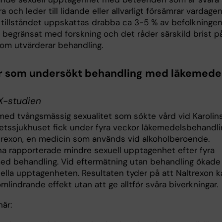
ra och leder till lidande eller allvarligt försämrar vardagen
t tillståndet uppskattas drabba ca 3-5 % av befolkningen
t begränsat med forskning och det råder särskild brist p
som utvärderar behandling.
r som undersökt behandling med läkemede
X-studien
ed tvångsmässig sexualitet som sökte vård vid Karolin
tetssjukhuset fick under fyra veckor läkemedelsbehandli
rexon, en medicin som används vid alkoholberoende.
na rapporterade mindre sexuell upptagenhet efter fyra
ed behandling. Vid eftermätning utan behandling ökade
ella upptagenheten. Resultaten tyder på att Naltrexon k
lindrande effekt utan att ge alltför svåra biverkningar.
är: