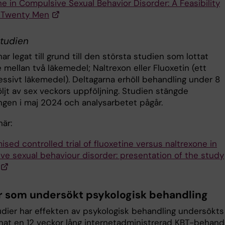
e in Compulsive Sexual Behavior Disorder: A Feasibility
 Twenty Men
tudien
ar legat till grund till den största studien som lottat
 mellan två läkemedel; Naltrexon eller Fluoxetin (ett
essivt läkemedel). Deltagarna erhöll behandling under 8
öljt av sex veckors uppföljning. Studien stängde
ingen i maj 2024 och analysarbetet pågår.
är:
sed controlled trial of fluoxetine versus naltrexone in
ve sexual behaviour disorder: presentation of the study
r som undersökt psykologisk behandling
tudier har effekten av psykologisk behandling undersökts
nat en 12 veckor lång internetadministrerad KBT-behand