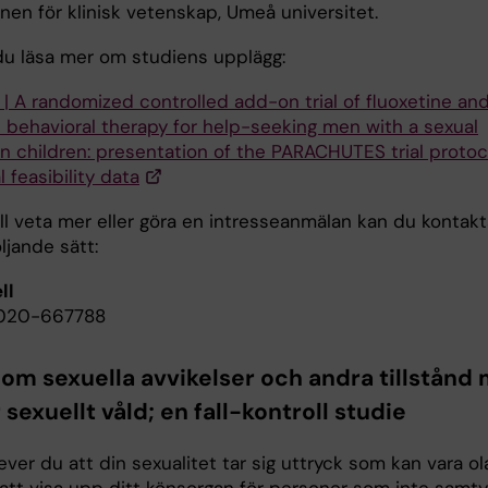
onen för klinisk vetenskap, Umeå universitet.
du läsa mer om studiens upplägg:
 | A randomized controlled add-on trial of fluoxetine an
e behavioral therapy for help-seeking men with a sexual
in children: presentation of the PARACHUTES trial protoc
l feasibility data
ll veta mer eller göra en intresseanmälan kan du kontakt
ljande sätt:
ll
 020-667788
 om sexuella avvikelser och andra tillstånd
r sexuellt våld; en fall-kontroll studie
ver du att din sexualitet tar sig uttryck som kan vara ola
att visa upp ditt könsorgan för personer som inte samtyc