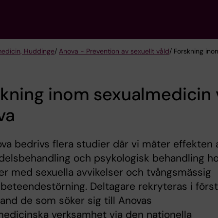
 medicin, Huddinge
/
Anova - Prevention av sexuellt våld
/ Forskning in
kning inom sexualmedicin 
va
va bedrivs flera studier där vi mäter effekten 
delsbehandling och psykologisk behandling h
er med sexuella avvikelser och tvångsmässig
 beteendestörning. Deltagare rekryteras i förs
and de som söker sig till Anovas
edicinska verksamhet via den nationella