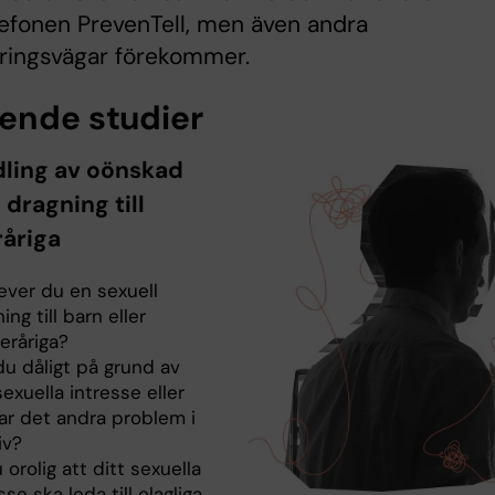
efonen PrevenTell, men även andra
ringsvägar förekommer.
ende studier
ling av oönskad
 dragning till
åriga
ever du en sexuell
ing till barn eller
eråriga?
du dåligt på grund av
sexuella intresse eller
ar det andra problem i
iv?
 orolig att ditt sexuella
sse ska leda till olagliga