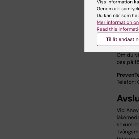
målet at
Viss information kan
välbefin
Genom att samtycka
för sexue
Du kan när som hels
Mer information om
Ansvarig 
Read this informati
Josephin
Tillåt endast 
överläkar
Om du vi
oss på fö
PrevenTe
Telefon:
Avsl
Vid Anov
läkemede
sexuell 
Tvångsmä
tidskräv