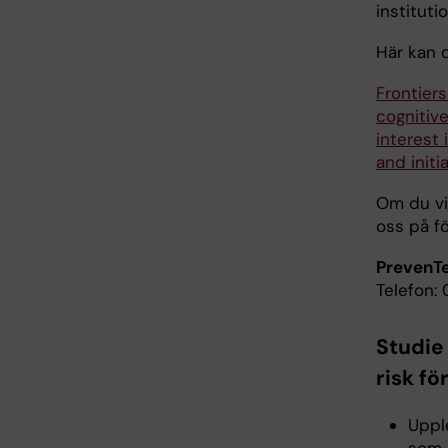
instituti
Här kan 
Frontiers
cognitiv
interest 
and initia
Om du vi
oss på fö
PrevenTe
Telefon:
Studie
risk fö
Upple
som 