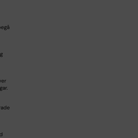
 begå
ng
ver
gar.
rade
id