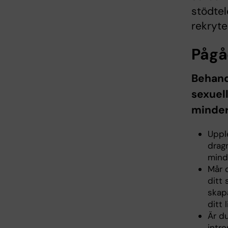
stödtel
rekryte
Pågå
Behand
sexuell
minder
Uppl
dragn
mind
Mår 
ditt 
skap
ditt l
Är du
intre