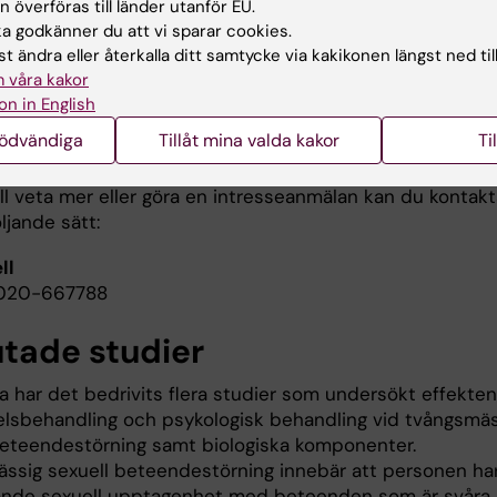
t öka individens
 överföras till länder utanför EU.
nande och minska risken
 godkänner du att vi sparar cookies.
llt våld.
t ändra eller återkalla ditt samtycke via kakikonen längst ned til
 våra kakor
för studien är
on in English
e Savard, biträdande
nödvändiga
Tillåt mina valda kakor
Ti
e, Anova, Karolinska universitetssjukhuset.
ll veta mer eller göra en intresseanmälan kan du kontakt
ljande sätt:
ll
 020-667788
utade studier
a har det bedrivits flera studier som undersökt effekten
lsbehandling och psykologisk behandling vid tvångsmäs
beteendestörning samt biologiska komponenter.
ssig sexuell beteendestörning innebär att personen ha
ande sexuell upptagenhet med beteenden som är svåra 