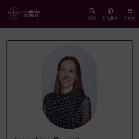
Skip
to
main
Sök
English
Meny
content