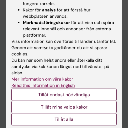
fungera korrekt.
Är du Josephine Savard?
Kakor för
analys
för att förstå hur
Redigera din profil
webbplatsen används.
Marknadsföringskakor
för att visa och spåra
relevant innehåll och annonser från externa
plattformar.
Viss information kan överföras till länder utanför EU.
Genom att samtycka godkänner du att vi sparar
Huvudmeny
cookies.
Du kan när som helst ändra eller återkalla ditt
Utbildning
samtycke via kakikonen längst ned till vänster på
Forskarutbildning
sidan.
Mer information om våra kakor
Forskning
Read this information in English
Om KI
Tillåt endast nödvändiga
Tillåt mina valda kakor
På gång
Nyheter
Tillåt alla
Kalender