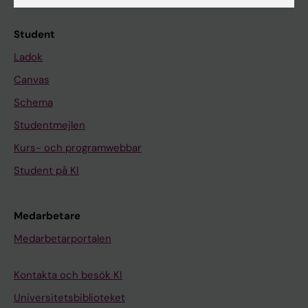
Student
Ladok
Canvas
Schema
Studentmejlen
Kurs- och programwebbar
Student på KI
Medarbetare
Medarbetarportalen
Kontakta och besök KI
Universitetsbiblioteket