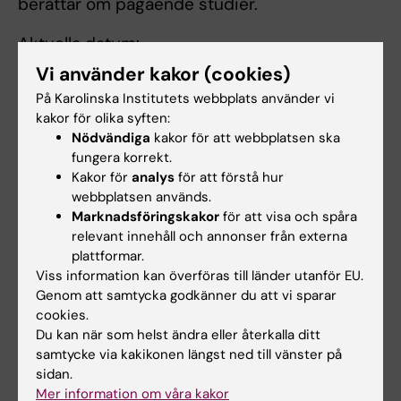
berättar om pågående studier.
Aktuella datum:
Vi använder kakor (cookies)
29 april 2026, kl. 13-16.
På Karolinska Institutets webbplats använder vi
kakor för olika syften:
Anmäl dig genom att kontakta Suzanne
Nödvändiga
kakor för att webbplatsen ska
Grenell
fungera korrekt.
(
suzanne.grenell@regionstockholm.se
).
Kakor för
analys
för att förstå hur
webbplatsen används.
Övriga studiebesök kan vi ta emot efter
Marknadsföringskakor
för att visa och spåra
överenskommelse. Vid förfrågan, kontakta
relevant innehåll och annonser från externa
plattformar.
Suzanne Grenell
Viss information kan överföras till länder utanför EU.
(
suzanne.grenell@regionstockholm.se
).
Genom att samtycka godkänner du att vi sparar
cookies.
Du kan när som helst ändra eller återkalla ditt
Kunskapsbank
samtycke via kakikonen längst ned till vänster på
I vår kunskapsbank hittar du information för
sidan.
Mer information om våra kakor
dig som i din yrkesroll kan behöva ha samtal