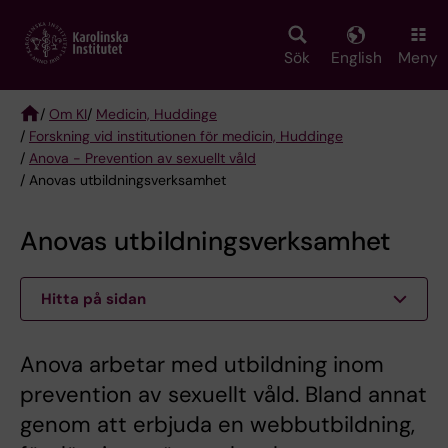
Skip
to
main
Sök
English
Meny
content
/
Om KI
/
Medicin, Huddinge
/
Forskning vid institutionen för medicin, Huddinge
Breadcrumb
/
Anova - Prevention av sexuellt våld
/ Anovas utbildningsverksamhet
Anovas utbildningsverksamhet
Hitta på sidan
Anova arbetar med utbildning inom
prevention av sexuellt våld. Bland annat
genom att erbjuda en webbutbildning,