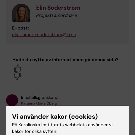
Elin Söderström
Projektsamordnare
E-post:
elin.zamore.soderstrom@ki.se
Hade du nytta av informationen på denna sida?
Yes
No
Innehållsgranskare:
Katarina Görts Öberg
Redaktör:
Karin Vikström
Sidan uppdaterad:
2026-05-21
Vi använder kakor (cookies)
På Karolinska Institutets webbplats använder vi
kakor för olika syften: