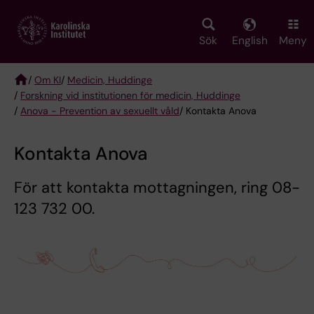
Skip
to
main
Sök
English
Meny
content
/
Om KI
/
Medicin, Huddinge
/
Forskning vid institutionen för medicin, Huddinge
Breadcrumb
/
Anova - Prevention av sexuellt våld
/ Kontakta Anova
Kontakta Anova
För att kontakta mottagningen, ring 08-
123 732 00.