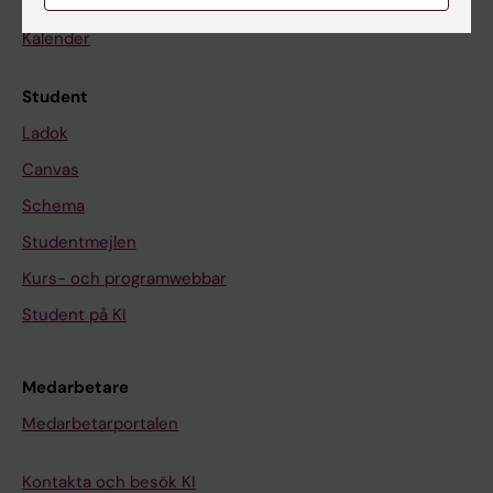
Nyheter
Kalender
Student
Ladok
Canvas
Schema
Studentmejlen
Kurs- och programwebbar
Student på KI
Medarbetare
Medarbetarportalen
Kontakta och besök KI