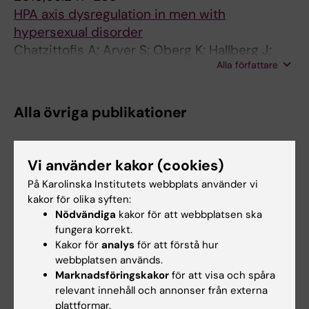
HPA axis dysregulation in men with
hypersexual disorder
Chatzittofis A; Arver S; Oberg K; Hallberg J;
Alla författare
Nordstrom P; Jokinen J
Alla övriga publikationer
REVIEW:
JOURNAL OF SEXUAL MEDICINE.
2020;17(10):2039-2054
Vi använder kakor (cookies)
Internet-Administered Cognitive Behavioral
På Karolinska Institutets webbplats använder vi
Therapy for Hypersexual Disorder, With or
kakor för olika syften:
Nödvändiga
kakor för att webbplatsen ska
Without Paraphilia(s) or Paraphilic Disorder(s)
fungera korrekt.
in Men: A Pilot Study
Kakor för
analys
för att förstå hur
Hallberg J; Kaldo V; Arver S; Dhejne C; Piwowar
webbplatsen används.
Alla författare
M; Jokinen J; Oberg KG
Marknadsföringskakor
för att visa och spåra
relevant innehåll och annonser från externa
DOCTORAL THESIS:
2019
plattformar.