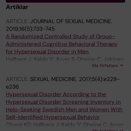
Artiklar
ARTICLE:
JOURNAL OF SEXUAL MEDICINE.
2019;16(5):733-745
A Randomized Controlled Study of Group-
Administered Cognitive Behavioral Therapy
for Hypersexual Disorder in Men
Hallberg J; Kaldo V; Arver S; Dhejne C; Jokinen
Alla författare
J; Oberg KG
ARTICLE:
SEXUAL MEDICINE.
2017;5(4):e229-
e236
Hypersexual Disorder According to the
Hypersexual Disorder Screening Inventory in
Help-Seeking Swedish Men and Women With
Self-Identified Hypersexual Behavior
Oberg KG; Hallberg J; Kaldo V; Dhejne C; Arver