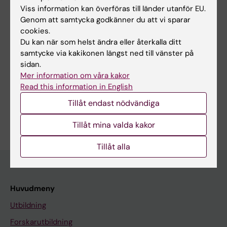
Hypersexual disorder : clinical presentation
Viss information kan överföras till länder utanför EU.
and treatment
Genom att samtycka godkänner du att vi sparar
cookies.
Hallberg J
Du kan när som helst ändra eller återkalla ditt
samtycke via kakikonen längst ned till vänster på
sidan.
Mer information om våra kakor
Forskningsområden:
Read this information in English
Tillämpad psykologi
Tillåt endast nödvändiga
Är du Jonas Hallberg?
Redigera din profil
Tillåt mina valda kakor
Tillåt alla
Huvudmeny
Utbildning
Forskarutbildning