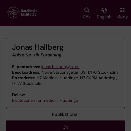
Skip
to
main
Sök
English
Meny
content
Jonas Hallberg
Anknuten till Forskning
E-postadress:
jonas.hallberg@ki.se
Besöksadress:
Norra Stationsgatan 69, 17176 Stockholm
Postadress:
H7 Medicin, Huddinge, H7 CeRM Andrologi,
171 77 Stockholm
Del av:
Institutionen för medicin, Huddinge
Publikationer
CV