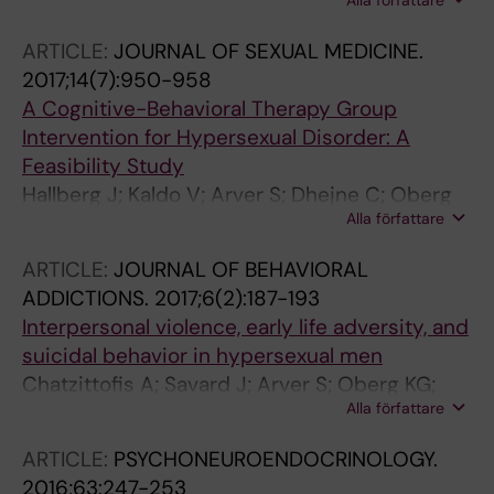
Alla författare
S
ARTICLE:
JOURNAL OF SEXUAL MEDICINE.
2017;14(7):950-958
A Cognitive-Behavioral Therapy Group
Intervention for Hypersexual Disorder: A
Feasibility Study
Hallberg J; Kaldo V; Arver S; Dhejne C; Oberg
Alla författare
KG
ARTICLE:
JOURNAL OF BEHAVIORAL
ADDICTIONS.
2017;6(2):187-193
Interpersonal violence, early life adversity, and
suicidal behavior in hypersexual men
Chatzittofis A; Savard J; Arver S; Oberg KG;
Alla författare
Hallberg J; Nordstrom P; Jokinen J
ARTICLE:
PSYCHONEUROENDOCRINOLOGY.
2016;63:247-253