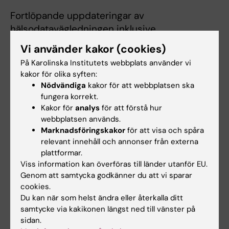
Fortlöpande uppdateringar av
hälsodatavägledningen inklusive
beskrivningen av ekosystemet av hälsodata
Vi använder kakor (cookies)
planeras under både den initiala fasen och
På Karolinska Institutets webbplats använder vi
sedan fortsatta förloppet av projektets gång.
kakor för olika syften:
Nödvändiga
kakor för att webbplatsen ska
Projektledare och kontaktperson vid HIC
fungera korrekt.
Kakor för
analys
för att förstå hur
Rikard Lövström
webbplatsen används.
Marknadsföringskakor
för att visa och spåra
Projekttid
relevant innehåll och annonser från externa
plattformar.
20221031-20221231
Viss information kan överföras till länder utanför EU.
Genom att samtycka godkänner du att vi sparar
cookies.
Hade du nytta av informationen på denna sida?
Du kan när som helst ändra eller återkalla ditt
Yes
samtycke via kakikonen längst ned till vänster på
No
sidan.