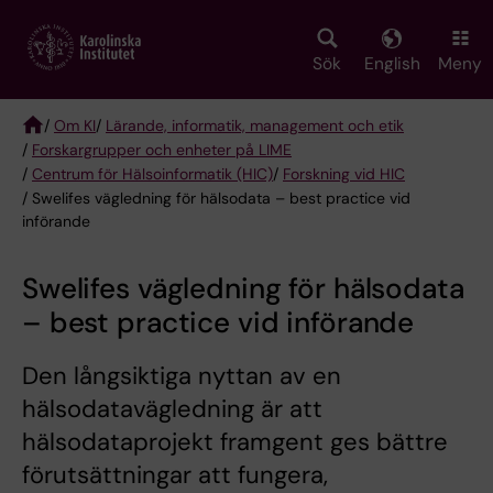
Skip
to
main
Sök
English
Meny
content
/
Om KI
/
Lärande, informatik, management och etik
/
Forskargrupper och enheter på LIME
Breadcrumb
/
Centrum för Hälsoinformatik (HIC)
/
Forskning vid HIC
/ Swelifes vägledning för hälsodata – best practice vid
införande
Swelifes vägledning för hälsodata
– best practice vid införande
Den långsiktiga nyttan av en
hälsodatavägledning är att
hälsodataprojekt framgent ges bättre
förutsättningar att fungera,