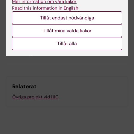
Mer information om våra kakor
Read this information in English
Innehållsgranskare:
Tillåt endast nödvändiga
Rikard Lövström
Redaktör:
Marie Lind
Tillåt mina valda kakor
Sidan uppdaterad:
2025-09-16
Tillåt alla
Dela
Relaterat
Övriga projekt vid HIC