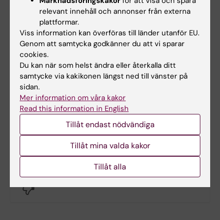
Marknadsföringskakor
för att visa och spåra
(Uppmärksamhetsinformation 2008, Din journal
relevant innehåll och annonser från externa
på nätet 2011, Ordinationsprocessen 2012,
plattformar.
Framtidens intygsprocess 2012, blockkedjelösning
Viss information kan överföras till länder utanför EU.
för dokumentdelning 2017) eller förvalta nationellt
Genom att samtycka godkänner du att vi sparar
(Snomed CT 2017-2022).
cookies.
Rikards största intresse har varit gränsområdet
Du kan när som helst ändra eller återkalla ditt
mellan teknik och medicin och att använda
samtycke via kakikonen längst ned till vänster på
hälsodata för ökad kunskap och smidigare
sidan.
Mer information om våra kakor
samarbete i individens möte med hälso- och
Read this information in English
sjukvården.
Tillåt endast nödvändiga
Tillåt mina valda kakor
Hade du nytta av informationen på denna sida?
Tillåt alla
Yes
No