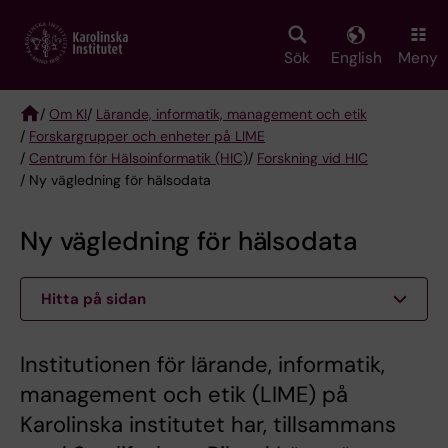
Skip
to
main
Sök
English
Meny
content
/
Om KI
/
Lärande, informatik, management och etik
/
Forskargrupper och enheter på LIME
Breadcrumb
/
Centrum för Hälsoinformatik (HIC)
/
Forskning vid HIC
/ Ny vägledning för hälsodata
Ny vägledning för hälsodata
Hitta på sidan
Institutionen för lärande, informatik,
management och etik (LIME) på
Karolinska institutet har, tillsammans