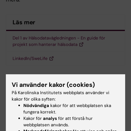
Läs mer
Del 1 av Hälsodatavägledningen - En guide för
projekt som hanterar hälsodata
LinkedIn/SweLife
Vi använder kakor (cookies)
Om författaren
På Karolinska Institutets webbplats använder vi
Rikard Lövström
är läkare med mångårig
kakor för olika syften:
erfarenhet av arbete i nationella it-projekt inom
Nödvändiga
kakor för att webbplatsen ska
hälso- och sjukvården om att bygga lösningar
fungera korrekt.
(Infektionsverktyget 2009-2011, Stöd för rätt
Kakor för
analys
för att förstå hur
webbplatsen används.
sjukskrivning 2013-2017), utreda särskilda frågor