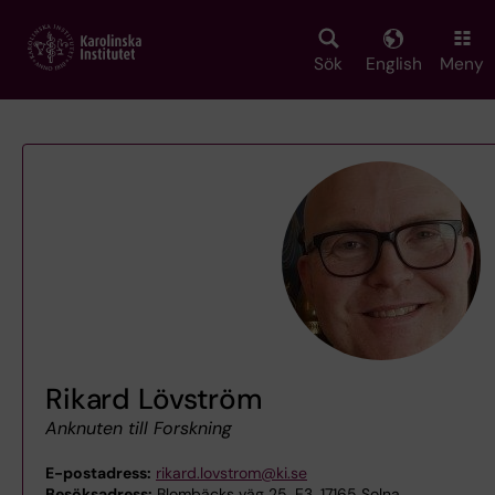
Skip
to
main
Sök
English
Meny
content
Rikard Lövström
Anknuten till Forskning
E-postadress:
rikard.lovstrom@ki.se
Besöksadress:
Blombäcks väg 25, E3, 17165 Solna