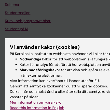
Schema
Studentmejlen
Kurs- och programwebbar
Student på KI
Medarbetare
Vi använder kakor (cookies)
Medarbetarportalen
På Karolinska Institutets webbplats använder vi kakor för o
Nödvändiga
kakor för att webbplatsen ska fungera k
Kakor för
analys
för att förstå hur webbplatsen anv
Kontakta och besök KI
Marknadsföringskakor
för att visa och spåra relev
Universitetsbiblioteket
från externa plattformar.
Viss information kan överföras till länder utanför EU.
Stöd forskning och utbildning
Genom att samtycka godkänner du att vi sparar cookies.
Jobba på KI
Du kan när som helst ändra eller återkalla ditt samtycke vi
vänster på sidan.
Karolinska Institutet Innovation
Mer information om våra kakor
Kontakta presstjänsten
Read this information in English