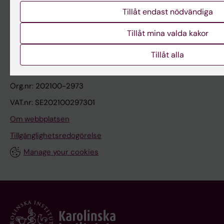
Tillåt endast nödvändiga
Karolinska Institutet
Tillåt mina valda kakor
171 77 Stockholm
Tel: 08-524 800 00
Tillåt alla
Org.nr: 202100-2973
VAT.nr: SE202100297301
Om webbplatsen
Tillgänglighetsredogörelse
Manage your cookies