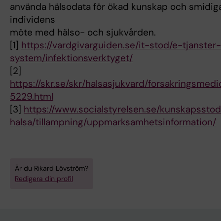
använda hälsodata för ökad kunskap och smidig
individens
möte med hälso- och sjukvården.
[1]
https://vardgivarguiden.se/it-stod/e-tjanster
system/infektionsverktyget/
[2]
https://skr.se/skr/halsasjukvard/forsakringsmedi
5229.html
[3]
https://www.socialstyrelsen.se/kunskapssto
halsa/tillampning/uppmarksamhetsinformation/
Är du Rikard Lövström?
Redigera din profil