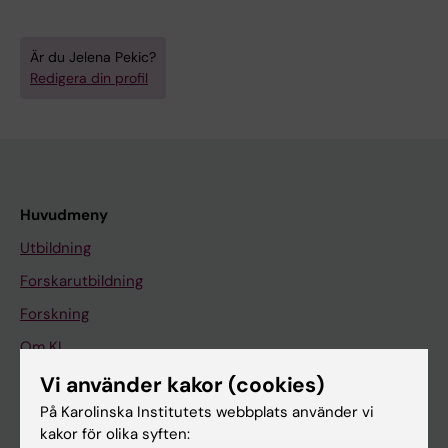
Är du Jelena Pekic?
Redigera din profil
Huvudmeny
Utbildning
Forskarutbildning
Forskning
Om KI
Vi använder kakor (cookies)
På Karolinska Institutets webbplats använder vi
På gång
kakor för olika syften:
Nyheter