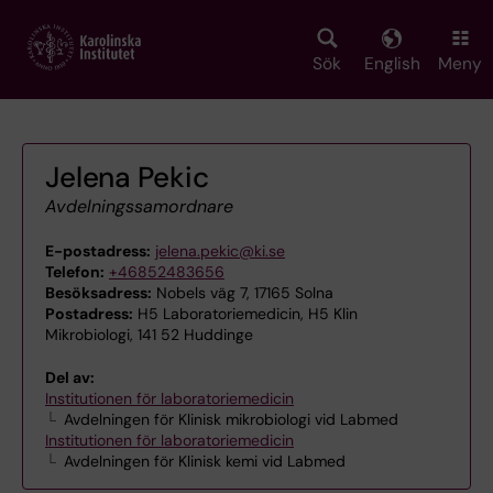
Skip
to
main
Sök
English
Meny
content
Jelena Pekic
Avdelningssamordnare
E-postadress:
jelena.pekic@ki.se
Telefon:
+46852483656
Besöksadress:
Nobels väg 7, 17165 Solna
Postadress:
H5 Laboratoriemedicin, H5 Klin
Mikrobiologi, 141 52 Huddinge
Del av:
Institutionen för laboratoriemedicin
Avdelningen för Klinisk mikrobiologi vid Labmed
Institutionen för laboratoriemedicin
Avdelningen för Klinisk kemi vid Labmed