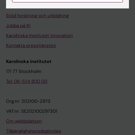
Universitetsbiblioteket
Stöd forskning och utbildning
Jobba på KI
Karolinska Institutet Innovation
Kontakta presstjänsten
Karolinska Institutet
171 77 Stockholm
Tel: 08-524 800 00
Org.nr: 202100-2973
VAT.nr: SE202100297301
Om webbplatsen
Tillgänglighetsredogörelse