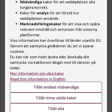
Nödvändiga
kakor för att webbplatsen ska
fungera korrekt.
Kalender
Kakor för
analys
för att förstå hur
webbplatsen används.
Student
Marknadsföringskakor
för att visa och spåra
Ladok
relevant innehåll och annonser från externa
plattformar.
Canvas
Viss information kan överföras till länder utanför EU.
Schema
Genom att samtycka godkänner du att vi sparar
cookies.
Studentmejlen
Du kan när som helst ändra eller återkalla ditt
Kurs- och programwebbar
samtycke via kakikonen längst ned till vänster på
sidan.
Student på KI
Mer information om våra kakor
Read this information in English
Medarbetare
Tillåt endast nödvändiga
Medarbetarportalen
Tillåt mina valda kakor
Kontakta och besök KI
Tillåt alla