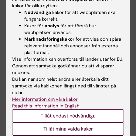
kakor för olika syften:
Pelle Törnberg
Nödvändiga
kakor för att webbplatsen ska
Sabina Sjölander
fungera korrekt.
Sophie Dow
Kakor för
analys
för att förstå hur
Stephanie Arnhög
webbplatsen används.
Hans-Jacob Bonnier
Marknadsföringskakor
för att visa och spåra
relevant innehåll och annonser från externa
Lisa Halvorsen
plattformar.
Viss information kan överföras till länder utanför EU.
Genom att samtycka godkänner du att vi sparar
cookies.
Du kan när som helst ändra eller återkalla ditt
Hade du nytta av informationen på denna sida?
samtycke via kakikonen längst ned till vänster på
sidan.
Yes
Mer information om våra kakor
No
Read this information in English
Tillåt endast nödvändiga
Innehållsgranskare:
Tillåt mina valda kakor
Sven Bölte
Sidan uppdaterad:
2026-05-21