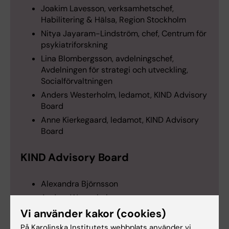
Joakim Lavesson, verksamhetschef,
Habilitering & Hälsa, Region Stockholm
Nitya Jayaram-Lindström, chef, Centrum för
psykiatriforskning
Lina Blombergsson, avdelningschef,
Avdelningen för strategi och utveckling,
Socialförvaltningen
Anders Westerholm, ledamot, KIND Advisory
Board
Anne Kierkegaard, ledamot, KIND Advisory
Board
KIND Advisory Board
Alexandra Björnsson
Anders Westerholm
Anne Kierkegaard
Vi använder kakor (cookies)
Iréne Seth
På Karolinska Institutets webbplats använder vi