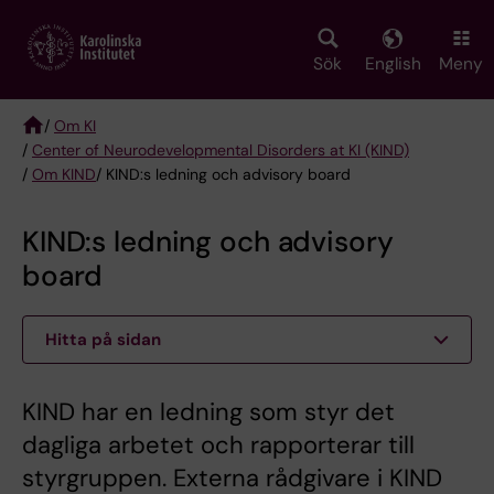
Skip
to
main
Sök
English
Meny
content
/
Om KI
/
Center of Neurodevelopmental Disorders at KI (KIND)
Breadcrumb
/
Om KIND
/ KIND:s ledning och advisory board
KIND:s ledning och advisory
board
Hitta på sidan
KIND har en ledning som styr det
dagliga arbetet och rapporterar till
styrgruppen. Externa rådgivare i KIND