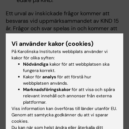
edare på KIND.
Ett urval av inskickade frågor kommer att
besvaras vid uppmärksammandet av KIND 15
år. Frågor och svar spelas in och kommer att
finnas tillgängliga för alla.
Vi använder kakor (cookies)
På Karolinska Institutets webbplats använder vi
kakor för olika syften:
Nödvändiga
kakor för att webbplatsen ska
fungera korrekt.
Kakor för
analys
för att förstå hur
webbplatsen används.
Marknadsföringskakor
för att visa och spåra
relevant innehåll och annonser från externa
plattformar.
Viss information kan överföras till länder utanför EU.
Genom att samtycka godkänner du att vi sparar
cookies.
Du kan när som helst ändra eller återkalla ditt