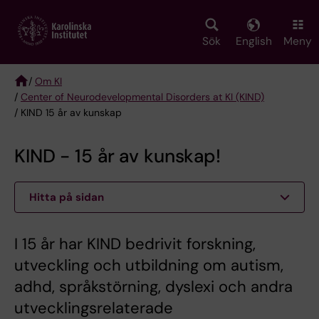
Skip
to
main
Sök
English
Meny
content
/
Om KI
/
Center of Neurodevelopmental Disorders at KI (KIND)
Breadcrumb
/ KIND 15 år av kunskap
KIND - 15 år av kunskap!
Hitta på sidan
I 15 år har KIND bedrivit forskning,
utveckling och utbildning om autism,
adhd, språkstörning, dyslexi och andra
utvecklingsrelaterade