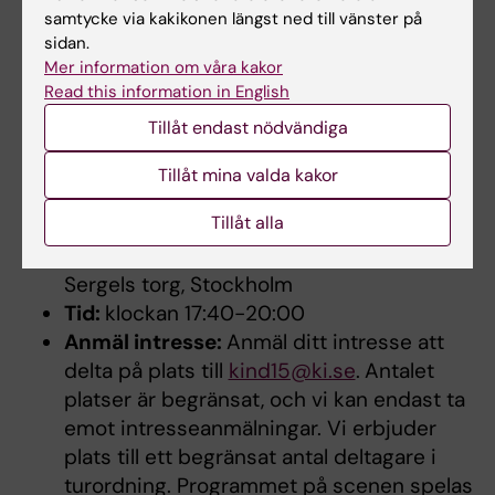
samtycke via kakikonen längst ned till vänster på
sidan.
The Node, under fontänen på Sergels torg, Stockholm
Mer information om våra kakor
Read this information in English
Anmälan, tid och plats
Tillåt endast nödvändiga
Vad:
KIND 15 år - en kväll för bättre liv
Tillåt mina valda kakor
med autism och adhd
Tillåt alla
Datum:
12 november
Plats:
The Node, under fontänen på
Sergels torg, Stockholm
Tid:
klockan 17:40-20:00
Anmäl intresse:
Anmäl ditt intresse att
delta på plats till
kind15@ki.se
.
Antalet
platser är begränsat, och vi kan endast ta
emot intresseanmälningar. Vi erbjuder
plats till ett begränsat antal deltagare i
turordning. Programmet på scenen spelas