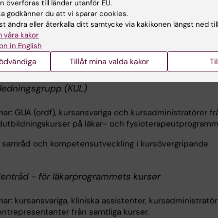
g av infrastrukturen för utbildning, utbildningsprocessen
 överföras till länder utanför EU.
 förtydliga och informera om utbildningsuppdraget och
 godkänner du att vi sparar cookies.
delning.
t ändra eller återkalla ditt samtycke via kakikonen längst ned til
 våra kakor
r har respektive klinik på sjukhuset samordningsmöten
on in English
riga för grundutbildningen där det organiseras på olika 
nödvändiga
Tillåt mina valda kakor
Ti
ktive kurs.
ledningsgrupp (KUL)
r: GUA (ordf), kursansvariga och kursadministratörer fr
ndutbildningskurser på läkar- och fysioterapeutprogram
 samråd och kompetensutveckling i kursövergripande
entråd - för läkarprogrammets kurser
: kursansvariga, kliniska assistenter, kursadministratör
entrepresentanter från samtliga kurser.