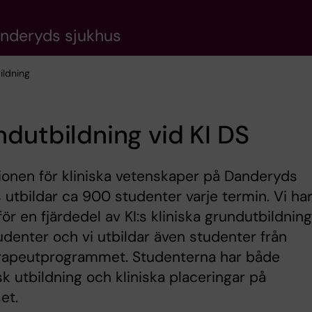
anderyds sjukhus
ildning
dutbildning vid KI DS
tionen för kliniska vetenskaper på Danderyds
 utbildar ca 900 studenter varje termin. Vi ha
för en fjärdedel av KI:s kliniska grundutbildnin
udenter och vi utbildar även studenter från
erapeutprogrammet. Studenterna har både
sk utbildning och kliniska placeringar på
et.