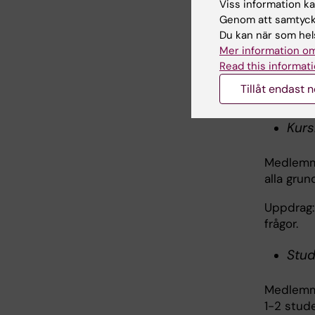
utvecklin
Viss information kan
samt att
Genom att samtycka
resursför
Du kan när som hels
Mer information om
Därutöve
Read this informati
kursansva
Tillåt endast 
för respe
Kurs
Medlemma
alla gru
Uppdrag:
frågor.
Stud
Medlemmar
1-2 stud