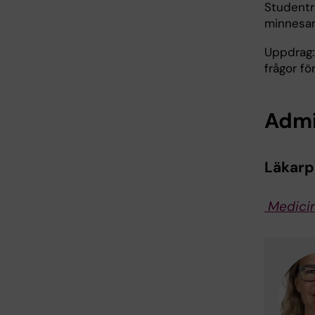
Studentr
minnesan
Uppdrag:
frågor fö
Admi
Läkar
Medicin