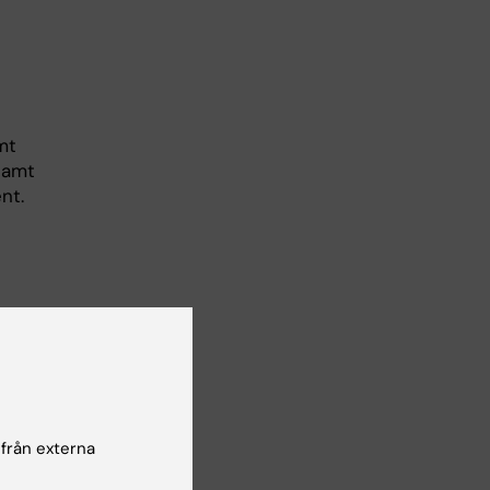
mt
samt
nt.
ete
 med
 från externa
ndig