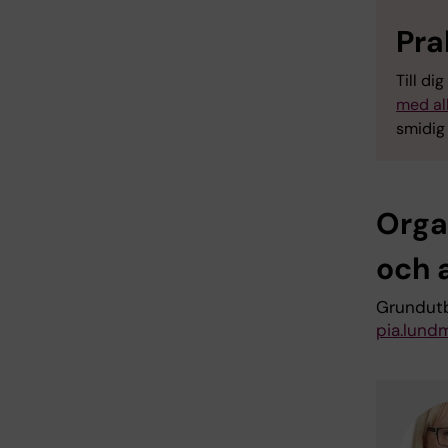
Pra
Till di
med all
smidig
Orga
och 
Grundutb
pia.lund