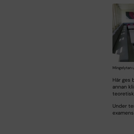
Mingelytan 
Här ges b
annan kl
teoretisk
Under ter
examensa