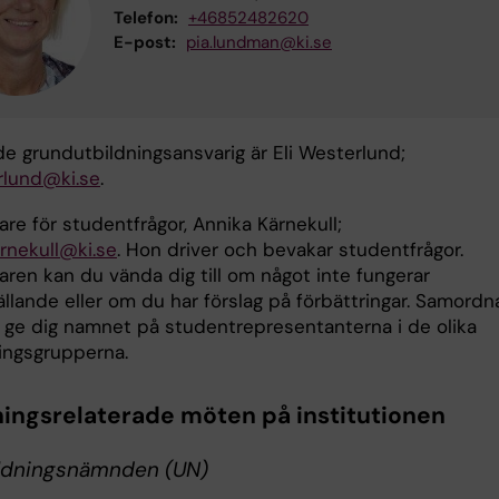
Telefon:
+46852482620
E-post:
pia.lundman@ki.se
de grundutbildningsansvarig är Eli Westerlund;
erlund@ki.se
.
re för studentfrågor, Annika Kärnekull;
arnekull@ki.se
. Hon driver och bevakar studentfrågor.
ren kan du vända dig till om något inte fungerar
tällande eller om du har förslag på förbättringar. Samordn
 ge dig namnet på studentrepresentanterna i de olika
ngsgrupperna.
ningsrelaterade möten på institutionen
ldningsnämnden (UN)