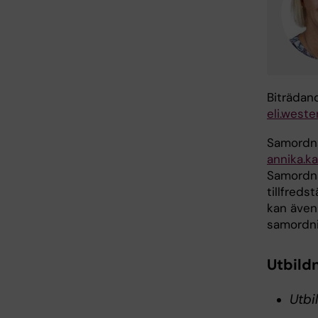
Biträdan
eli.west
Samordna
annika.k
Samordna
tillfreds
kan även
samordni
Utbild
Utbi