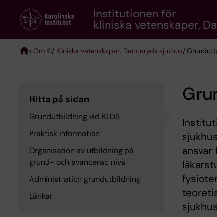
Skip
Institutionen för
to
kliniska vetenskaper, D
main
content
/
Om KI
/
Kliniska vetenskaper, Danderyds sjukhus
/ Grundutb
Breadcrumb
Grun
Hitta på sidan
Grundutbildning vid KI DS
Institu
Praktisk information
sjukhus
ansvar 
Organisation av utbildning på
grund- och avancerad nivå
läkarst
fysiot
Administration grundutbildning
teoreti
Länkar
sjukhus