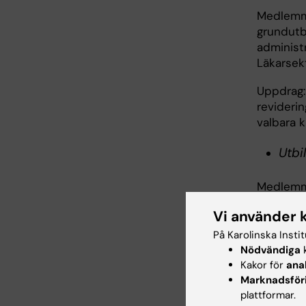
Medlemmar
grundutb
administ
Läkarsek
Uppdrag: 
reviderin
valbara k
Utbi
Medlemma
delat or
Vi använder 
instituti
På Karolinska Insti
Uppdrag:
Nödvändiga
k
kommitté
Kakor för
ana
av det v
Marknadsför
kvalitets
plattformar.