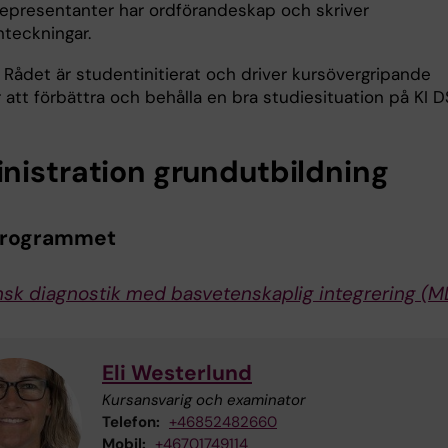
epresentanter har ordförandeskap och skriver
teckningar.
 Rådet är studentinitierat och driver kursövergripande
r att förbättra och behålla en bra studiesituation på KI D
nistration grundutbildning
programmet
sk diagnostik med basvetenskaplig integrering (M
Eli Westerlund
Kursansvarig och examinator
Telefon:
+46852482660
Mobil:
+46701749114