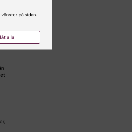
,
l vänster på sidan.
 med
sätt
llåt alla
ån
met
er,