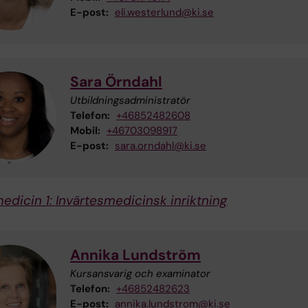
E-post:
eli.westerlund@ki.se
Sara Örndahl
Utbildningsadministratör
Telefon:
+46852482608
Mobil:
+46703098917
E-post:
sara.orndahl@ki.se
medicin 1: Invärtesmedicinsk inriktning
Annika Lundström
Kursansvarig och examinator
Telefon:
+46852482623
E-post:
annika.lundstrom@ki.se