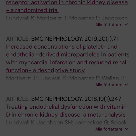
receptor activation in chronic kidney disease
- a randomized trial
Lundwall K; Mortberg J; Mobarrez F; Jacobson
Alla författare
SH; Jorneskog G; Spaak J
ARTICLE:
BMC NEPHROLOGY.
2019;20(1):71
Increased concentrations of platelet- and
endothelial-derived microparticles in patients
with myocardial infarction and reduced renal
function- a descriptive study
Mortberg J; Lundwall K; Mobarrez F; Wallen H;
Alla författare
Jacobson SH; Spaak J
ARTICLE:
BMC NEPHROLOGY.
2018;19(1):247
Treating endothelial dysfunction with vitamin
D in chronic kidney disease: a meta-analysis
Lundwall K; Jacobson SH; Jorneskog G; Spaak
Alla författare
J