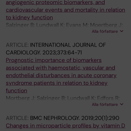
angiogenic proteomic biomarkers, and
cardiovascular events and mortality in relation
to kidney function
Salzinger B; Lundwall K; Evans M; Moertberg J;
Alla författare
Wallen H; Jernberg T; Kahan T; Lundman P;
Tornvall P; Erlinge D; Lindahl B; Baron T; Rezeli
ARTICLE:
INTERNATIONAL JOURNAL OF
M; Spaak J; Jacobson SH
CARDIOLOGY.
2023;373:64-71
Prognostic importance of biomarkers
associated with haemostatic, vascular and
endothelial disturbances in acute coronary
syndrome patients in relation to kidney
function
Mortberg J; Salzinger B; Lundwall K; Edfors R;
Alla författare
Jacobson SH; Wallen HN; Jernberg T; Baron T;
Erlinge D; Andell P; James S; Eggers KM; Hjort
ARTICLE:
BMC NEPHROLOGY.
2019;20(1):290
M; Kahan T; Lundman P; Tornvall P; Rezeli M;
Changes in microparticle profiles by vitamin D
Marko-Varga G; Lindahl B; Spaak J