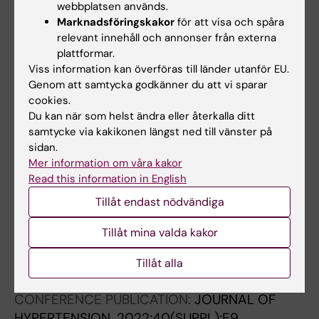
webbplatsen används.
Marknadsföringskakor
för att visa och spåra
CONFERENCE PUBLICATION:
JOURNAL OF
relevant innehåll och annonser från externa
HYPERTENSION.
2022;40(SUPPL):E83
plattformar.
VASCULAR BIOMARKERS IN RELATION TO
Viss information kan överföras till länder utanför EU.
INDICES OF AORTIC STIFFNESS AND RENAL
Genom att samtycka godkänner du att vi sparar
cookies.
FUNCTION IN PRIMARY HYPERTENSION
Du kan när som helst ändra eller återkalla ditt
Jekell A; Lundwall K; Spaak J; Kahan T
samtycke via kakikonen längst ned till vänster på
sidan.
CONFERENCE PUBLICATION:
JOURNAL OF
Mer information om våra kakor
HYPERTENSION.
2022;40(SUPPL):E9
Read this information in English
BLOOD PRESSURE IN ATRIAL FIBRILLATION AND
Tillåt endast nödvändiga
IN SINUS RHYTHM DURING 24 HOUR
AMBULATORY BLOOD PRESSURE MONITORING:
Tillåt mina valda kakor
DATA FROM THE TEMPLAR PROJECT
Tillåt alla
Lundwall K; Kahan T; Omboni S
CONFERENCE PUBLICATION:
JOURNAL OF
HYPERTENSION.
2022;40(SUPPL):E9