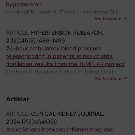
hypertension
Lundwall K; Jekell A; Desta L; Jacobson SH;
Alla författare
Kahan T; Spaak J
ARTICLE:
HYPERTENSION RESEARCH.
2022;45(9):1486-1495
24-hour ambulatory blood pressure
telemonitoring in patients at risk of atrial
fibrillation: results from the TEMPLAR project
Omboni S; Ballatore T; Rizzi F; Tomassini F;
Alla författare
Campolo L; Panzeri E; Lundwall K; Kahan T
Artiklar
ARTICLE:
CLINICAL KIDNEY JOURNAL.
2024;17(3):sfae050
Associations between inflammatory and