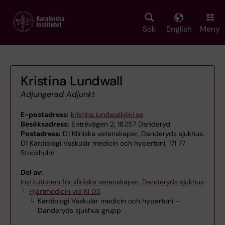
Skip
to
main
Sök
English
Meny
content
Kristina Lundwall
Adjungerad Adjunkt
E-postadress:
kristina.lundwall@ki.se
Besöksadress:
Entrévägen 2, 18257 Danderyd
Postadress:
D1 Kliniska vetenskaper, Danderyds sjukhus,
D1 Kardiologi Vaskulär medicin och hypertoni, 171 77
Stockholm
Del av:
Institutionen för kliniska vetenskaper, Danderyds sjukhus
Hjärtmedicin vid KI DS
Kardiologi Vaskulär medicin och hypertoni –
Danderyds sjukhus grupp