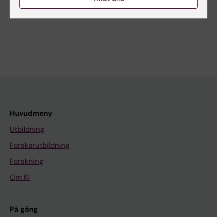
Dela
Huvudmeny
Utbildning
Forskarutbildning
Forskning
Om KI
På gång