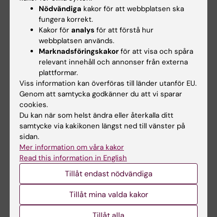
Nödvändiga
kakor för att webbplatsen ska
Forskning vid KI DS
fungera korrekt.
Kakor för
analys
för att förstå hur
webbplatsen används.
Marknadsföringskakor
för att visa och spåra
relevant innehåll och annonser från externa
plattformar.
Forskningsområden:
Viss information kan överföras till länder utanför EU.
Genom att samtycka godkänner du att vi sparar
Ortopedi
cookies.
Du kan när som helst ändra eller återkalla ditt
Forskningsämnen:
samtycke via kakikonen längst ned till vänster på
sidan.
Ortopeder
Ortopedi
Ortopediska ingrepp
Mer information om våra kakor
Read this information in English
Innehållsgranskare:
Tillåt endast nödvändiga
Olof Sköldenberg
Sidan uppdaterad:
2026-07-07
Tillåt mina valda kakor
Tillåt alla