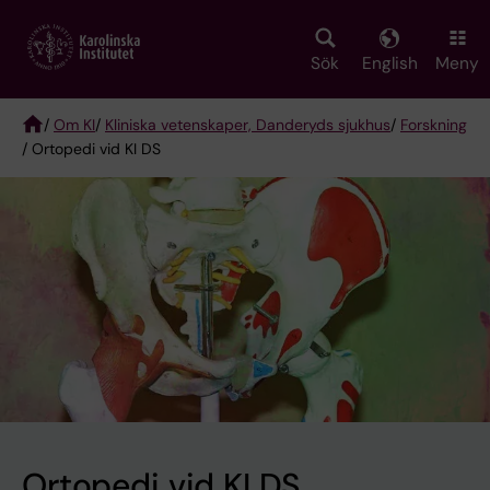
Skip
to
main
Sök
English
Meny
content
/
Om KI
/
Kliniska vetenskaper, Danderyds sjukhus
/
Forskning
/ Ortopedi vid KI DS
Breadcrumb
Ortopedi vid KI DS