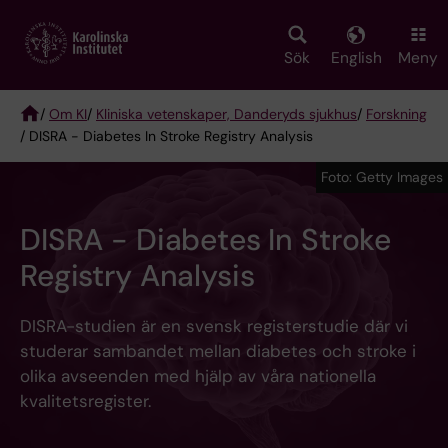
Skip
to
main
Sök
English
Meny
content
/
Om KI
/
Kliniska vetenskaper, Danderyds sjukhus
/
Forskning
/ DISRA - Diabetes In Stroke Registry Analysis
Breadcrumb
Foto: Getty Images
DISRA - Diabetes In Stroke
Registry Analysis
DISRA-studien är en svensk registerstudie där vi
studerar sambandet mellan diabetes och stroke i
olika avseenden med hjälp av våra nationella
kvalitetsregister.