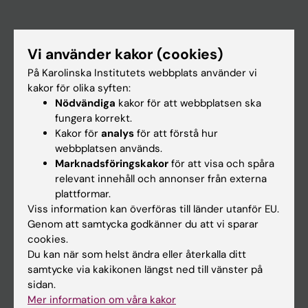
Huvudmeny
Vi använder kakor (cookies)
Utbildning
På Karolinska Institutets webbplats använder vi
Forskarutbildning
kakor för olika syften:
Nödvändiga
kakor för att webbplatsen ska
Forskning
fungera korrekt.
Om KI
Kakor för
analys
för att förstå hur
webbplatsen används.
Marknadsföringskakor
för att visa och spåra
På gång
relevant innehåll och annonser från externa
plattformar.
Nyheter
Viss information kan överföras till länder utanför EU.
Kalender
Genom att samtycka godkänner du att vi sparar
cookies.
Student
Du kan när som helst ändra eller återkalla ditt
samtycke via kakikonen längst ned till vänster på
Ladok
sidan.
Canvas
Mer information om våra kakor