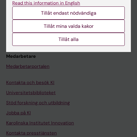
Read this information in English
Schema
Tillåt endast nödvändiga
Studentmejlen
Tillåt mina valda kakor
Kurs- och programwebbar
Student på KI
Tillåt alla
Medarbetare
Medarbetarportalen
Kontakta och besök KI
Universitetsbiblioteket
Stöd forskning och utbildning
Jobba på KI
Karolinska Institutet Innovation
Kontakta presstjänsten