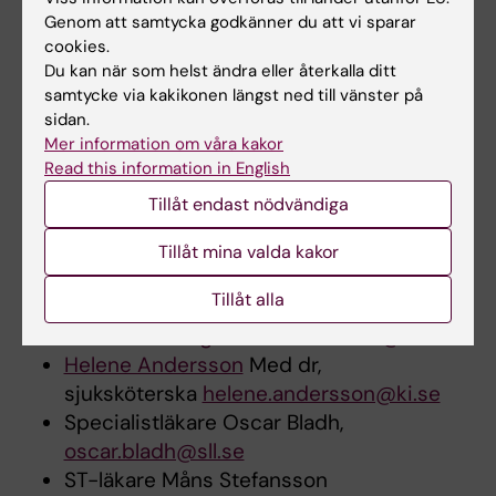
giardia planeras.
Genom att samtycka godkänner du att vi sparar
Studier för att utvärdera klorokins
cookies.
behandlingseffekt på giardia i Guinea-
Du kan när som helst ändra eller återkalla ditt
Bissau och Cuba startar hösten 2020
samtycke via kakikonen längst ned till vänster på
sidan.
Medverkande i forskningen
Mer information om våra kakor
Read this information in English
Johan Ursing
Docent,
Tillåt endast nödvändiga
överläkare
johan.ursing@ki.se
Malin Vadin
Med dr,
Tillåt mina valda kakor
överläkare
malin.vading@ki.se
Tillåt alla
Magnus Hedenstierna Med dr,
överläkare
magnus.hedenstierna@sll.se
Helene Andersson
Med dr,
sjuksköterska
helene.andersson@ki.se
Specialistläkare Oscar Bladh,
oscar.bladh@sll.se
ST-läkare Måns Stefansson