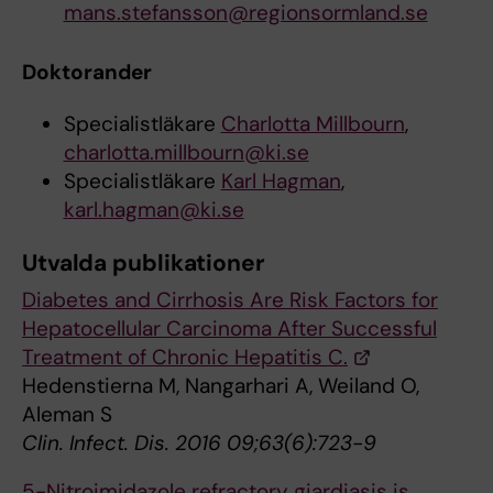
mans.stefansson@regionsormland.se
Doktorander
Specialistläkare
Charlotta Millbourn
,
charlotta.millbourn@ki.se
Specialistläkare
Karl Hagman
,
karl.hagman@ki.se
Utvalda publikationer
Diabetes and Cirrhosis Are Risk Factors for
Hepatocellular Carcinoma After Successful
Treatment of Chronic Hepatitis C.
Hedenstierna M, Nangarhari A, Weiland O,
Aleman S
Clin. Infect. Dis. 2016 09;63(6):723-9
5-Nitroimidazole refractory giardiasis is