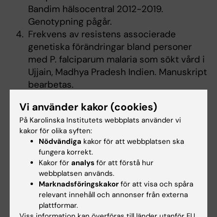
Bandim hälsocentral 2012-2019.
Genotypning pågår.
Frekvens av resistens associerade
genetiska förändringar bland personer
med P. falciparum malaria som sökt vård i
Ujjain, Madhya Pradesh Indien. Manuskript
bearbetas.
P. falciparum med och utan
Vi använder kakor (cookies)
resistensanlag för klorokin överlever höga
På Karolinska Institutets webbplats använder vi
doser klorokin genom att gå i dvala men
kakor för olika syften:
elimineras på ett tidsberoende sätt.
Nödvändiga
kakor för att webbplatsen ska
Manuskript bearbetas.
fungera korrekt.
Kakor för
analys
för att förstå hur
Giardia intestinalis
webbplatsen används.
Marknadsföringskakor
för att visa och spåra
En epidemiologisk kartläggning av
relevant innehåll och annonser från externa
plattformar.
förekomsten av nitroimidazolresistent
Viss information kan överföras till länder utanför EU.