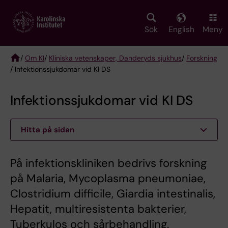
Skip
to
main
Sök
English
Meny
content
/
Om KI
/
Kliniska vetenskaper, Danderyds sjukhus
/
Forskning
/ Infektionssjukdomar vid KI DS
Breadcrumb
Infektionssjukdomar vid KI DS
Hitta på sidan
På infektionskliniken bedrivs forskning
på Malaria, Mycoplasma pneumoniae,
Clostridium difficile, Giardia intestinalis,
Hepatit, multiresistenta bakterier,
Tuberkulos och sårbehandling.