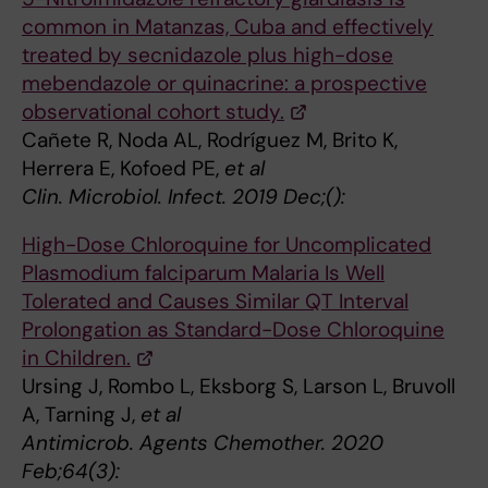
common in Matanzas, Cuba and effectively
treated by secnidazole plus high-dose
mebendazole or quinacrine: a prospective
observational cohort study.
Cañete R, Noda AL, Rodríguez M, Brito K,
Herrera E, Kofoed PE,
et al
Clin. Microbiol. Infect. 2019 Dec;():
High-Dose Chloroquine for Uncomplicated
Plasmodium falciparum Malaria Is Well
Tolerated and Causes Similar QT Interval
Prolongation as Standard-Dose Chloroquine
in Children.
Ursing J, Rombo L, Eksborg S, Larson L, Bruvoll
A, Tarning J,
et al
Antimicrob. Agents Chemother. 2020
Feb;64(3):