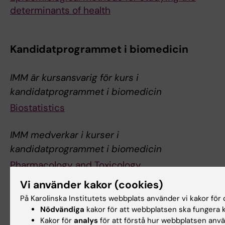
determinants of health
Kandidatprogrammet i biomedicin
IMM är kursansvarig för kurs i
kandidatprogrammet i biomedicin
Biostatistics
IMM medverkar i kurser i
kandidatprogrammet i biomedicin
Pharmacology and Toxicology
Vi använder kakor (cookies)
Molecular Medicine – Oncology
På Karolinska Institutets webbplats använder vi kakor för o
Nödvändiga
kakor för att webbplatsen ska fungera k
Kakor för
analys
för att förstå hur webbplatsen anv