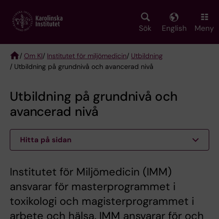
Skip
to
main
Sök
English
Meny
content
/
Om KI
/
Institutet för miljömedicin
/
Utbildning
/ Utbildning på grundnivå och avancerad nivå
Breadcrumb
Utbildning på grundnivå och
avancerad nivå
Hitta på sidan
Institutet för Miljömedicin (IMM)
ansvarar för masterprogrammet i
toxikologi och magisterprogrammet i
arbete och hälsa. IMM ansvarar för och