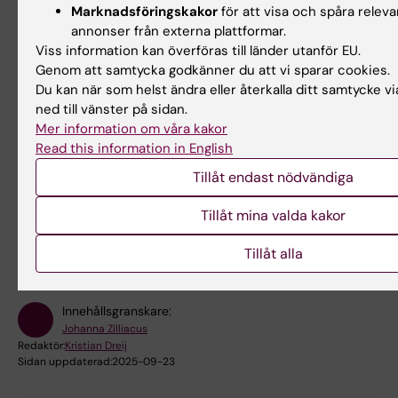
Masterprogrammet i biomedicin
Marknadsföringskakor
för att visa och spåra releva
annonser från externa plattformar.
IMM är kursansvarig för kurs i
Viss information kan överföras till länder utanför EU.
Genom att samtycka godkänner du att vi sparar cookies.
masterprogrammet i biomedicin
Du kan när som helst ändra eller återkalla ditt samtycke v
Applied biostatistics
ned till vänster på sidan.
Mer information om våra kakor
Read this information in English
Tillåt endast nödvändiga
Hade du nytta av informationen på denna sida?
Tillåt mina valda kakor
Yes
No
Tillåt alla
Innehållsgranskare:
Johanna Zilliacus
Redaktör:
Kristian Dreij
Sidan uppdaterad:
2025-09-23