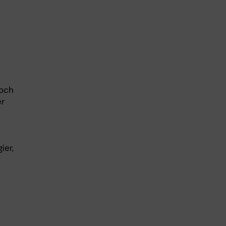
 och
er
ier,