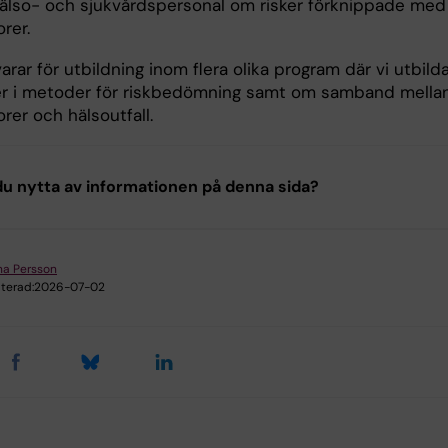
hälso- och sjukvårdspersonal om risker förknippade med
orer.
rar för utbildning inom flera olika program där vi utbild
r i metoder för riskbedömning samt om samband mella
orer och hälsoutfall.
u nytta av informationen på denna sida?
a Persson
terad:
2026-07-02