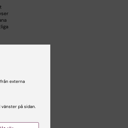
t
yser
ana
liga
 från externa
erse
ka
.
l vänster på sidan.
av