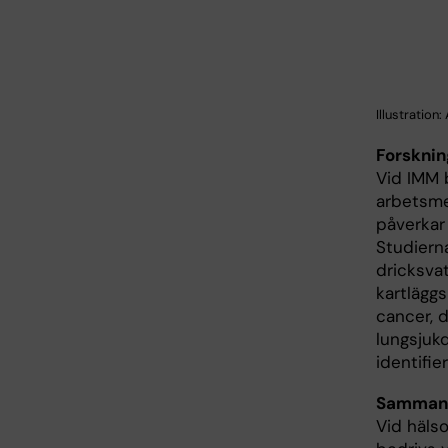
Illustration
Forsknin
Vid IMM b
arbetsmed
påverkar
Studierna
dricksva
kartläggs
cancer, d
lungsjukd
identifie
Sammanf
Vid häls