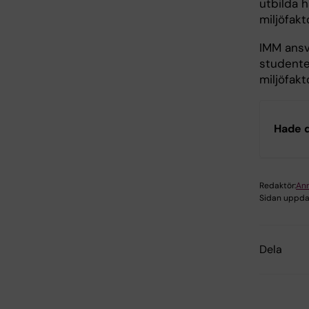
utbilda 
miljöfakt
IMM ansva
studente
miljöfakt
Hade d
Redaktör:
Ann
Sidan uppda
Dela