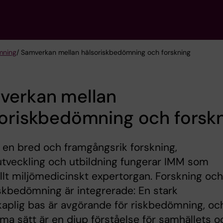
mning
/ Samverkan mellan hälsoriskbedömning och forskning
verkan mellan
soriskbedömning och forsk
en bred och framgångsrik forskning,
tveckling och utbildning fungerar IMM som
llt miljömedicinskt expertorgan. Forskning och
skbedömning är integrerade: En stark
aplig bas är avgörande för riskbedömning, oc
a sätt är en djup förståelse för samhällets o