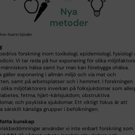
: Ann-Katrin Sjödén
g
edrivs forskning inom toxikologi, epidemiologi, fysiologi
icin. Vi tar reda på hur exponering för olika miljöfaktor
 människors hälsa samt hur man kan förebygga ohälsa.
 gäller exponering i allmän miljö och via mat och
tten, samt på arbetsplatser och i hemmet. I forskningen
 olika miljöfaktorers inverkan på folksjukdomar som allerg
iabetes, fetma, hjärt-kärlsjukdom, obstruktiva
omar, och psykiska sjukdomar. Ett viktigt fokus är att
ra särskilt känsliga grupper i befolkningen.
atta kunskap
oriskbedömningar använder vi inte enbart forskning som