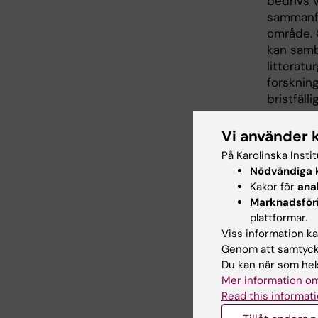
bedrivs 
sammanfat
område. 
kan samb
litterat
forskning
bristfäll
Nya met
Vi använder 
Vid IMM b
På Karolinska Insti
riskbedö
Nödvändiga
k
utmaninga
Kakor för
ana
riskbedö
Marknadsför
kopplar 
plattformar.
Outcome 
Viss information kan
litterat
Genom att samtycka
typer av 
Du kan när som hels
Ett anna
Mer information om
bland anna
Read this informati
forsknin