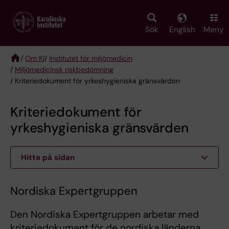
Skip
to
main
Sök
English
Meny
content
/
Om KI
/
Institutet för miljömedicin
/
Miljömedicinsk riskbedömning
Breadcrumb
/ Kriteriedokument för yrkeshygieniska gränsvärden
Kriteriedokument för
yrkeshygieniska gränsvärden
Hitta på sidan
Nordiska Expertgruppen
Den Nordiska Expertgruppen arbetar med
kriteriedokument för de nordiska länderna.