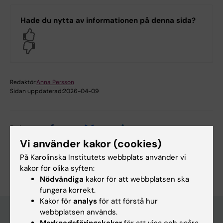
Hade du nytta av informationen på denna sida?
Yes
No
Redaktör:
Anna Persson
Sidan uppdaterad:
2026-04-09
Dela
Vi använder kakor (cookies)
På Karolinska Institutets webbplats använder vi
kakor för olika syften:
Nödvändiga
kakor för att webbplatsen ska
fungera korrekt.
Kakor för
analys
för att förstå hur
webbplatsen används.
Marknadsföringskakor
för att visa och spåra