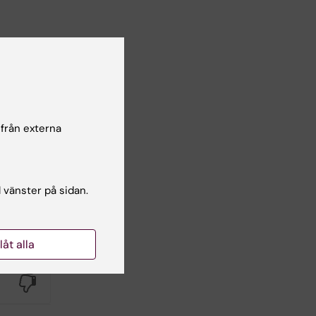
 och
kola,
 från externa
ldren,
l vänster på sidan.
s it
llåt alla
Yes
No