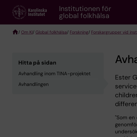
Skip
Institutionen för
to
global folkhälsa
main
content
/
Om KI
/
Global folkhälsa
/
Forskning
/
Forskargrupper vid insti
Breadcrumb
Avha
Hitta på sidan
Avhandling inom TINA-projektet
Ester G
Avhandlingen
service
childre
differe
"Som en 
genomför
undersök