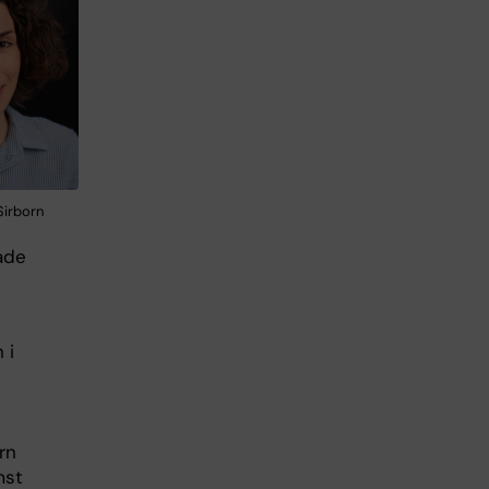
 Sirborn
ade
e
 i
rn
mst