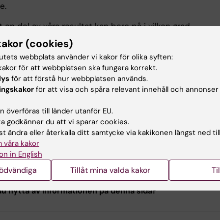
e.
tt en del av våra resultat kan bero på i vilken grad
ödda får hjälp och stöd att få sina vårdbehov upptäckta
kakor (cookies)
ghet att bli refererade till vården, från instanser som förs
tutets webbplats använder vi kakor för olika syften:
la och BVC."
akor för att webbplatsen ska fungera korrekt.
lys
för att förstå hur webbplatsen används.
ingskakor
för att visa och spåra relevant innehåll och annonser
ndlingen
 överföras till länder utanför EU.
 godkänner du att vi sparar cookies.
 health service use among refugee children, other migrant chi
t ändra eller återkalla ditt samtycke via kakikonen längst ned til
ildren born in Sweden - what are the differences and why doe
 våra kakor
on in English
nödvändiga
Tillåt mina valda kakor
Ti
u nytta av informationen på denna sida?