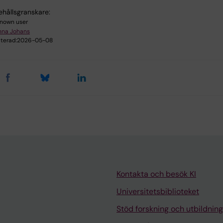
ehållsgranskare:
nown user
nna Johans
terad:
2026-05-08
Kontakta och besök KI
Universitetsbiblioteket
Stöd forskning och utbildning