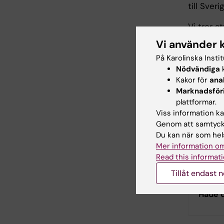
till Sverig
Vi tror a
utrikesf
Vi använder 
får möjli
På Karolinska Insti
grundsko
Nödvändiga
k
Kakor för
ana
Marknadsför
Avha
plattformar.
Viss information kan
Genom att samtycka
Mental
Du kan när som hels
and ch
Mer information om
differ?
Read this informati
Tillåt endast 
Hade d