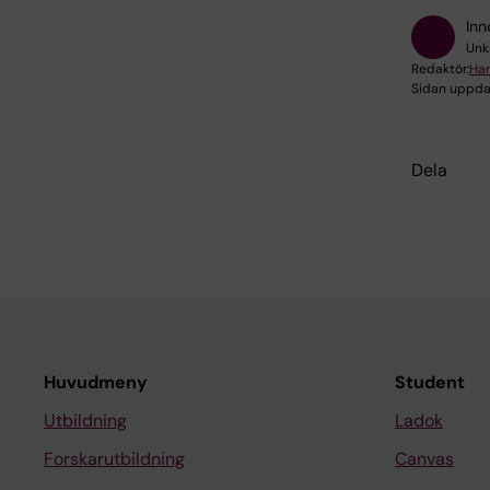
Inn
Unk
Redaktör:
Ha
Sidan uppda
Dela
Huvudmeny
Student
Utbildning
Ladok
Forskarutbildning
Canvas