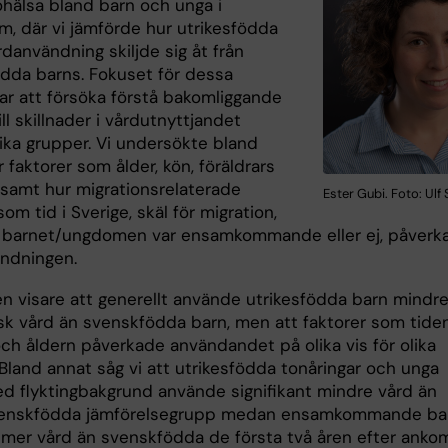
ohälsa bland barn och unga i
m, där vi jämförde hur utrikesfödda
danvändning skiljde sig åt från
dda barns. Fokuset för dessa
var att försöka förstå bakomliggande
ill skillnader i vårdutnyttjandet
lika grupper. Vi undersökte bland
 faktorer som ålder, kön, föräldrars
 samt hur migrationsrelaterade
Ester Gubi. Foto: Ulf
som tid i Sverige, skäl för migration,
 barnet/ungdomen var ensamkommande eller ej, påverk
ndningen.
en visare att generellt använde utrikesfödda barn mindr
isk vård än svenskfödda barn, men att faktorer som tiden
och åldern påverkade användandet på olika vis för olika
Bland annat såg vi att utrikesfödda tonåringar och unga
d flyktingbakgrund använde signifikant mindre vård än
venskfödda jämförelsegrupp medan ensamkommande ba
mer vård än svenskfödda de första två åren efter anko