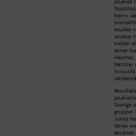
psykisk 
Stockhol
barns vår
svenskfö
studier 
orsaker t
mellan o
annat hur
inkomst,
faktorer 
huruvida
vårdanvä
Resultat
psykiatr
Sverige 
grupper. 
vuxna me
deras s
använde 