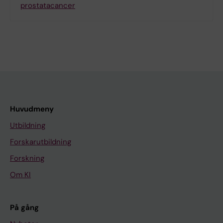
prostatacancer
Huvudmeny
Utbildning
Forskarutbildning
Forskning
Om KI
På gång