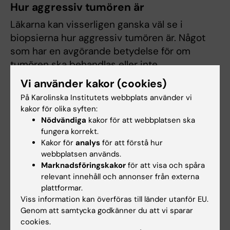
Hur aggressiv tumören är
Läkarna kan visserligen ganska väl se i
biopsierna hur aggressiv tumören är. Något
som har en avgörande betydelse för om
tumören ska behandlas eller inte.
Vi använder kakor (cookies)
– Om det är en väldigt ful tumör kanske man
På Karolinska Institutets webbplats använder vi
kan acceptera att förlora vissa funktioner
kakor för olika syften:
medan om det är en halvful tumör så kanske
Nödvändiga
kakor för att webbplatsen ska
man istället vill vänta och behålla de
fungera korrekt.
funktionerna. Men en del patienter blir väldigt
Kakor för
analys
för att förstå hur
oroliga av diagnosen och vill oavsett
webbplatsen används.
Marknadsföringskakor
för att visa och spåra
riskavvägningen göra maximalt. Då kan man
relevant innehåll och annonser från externa
hamna i att man låter sig behandlas för en rätt
plattformar.
mild tumör med liten risk att dö i förtid men
Viss information kan överföras till länder utanför EU.
samtidigt väldigt stor risk att påverka
Genom att samtycka godkänner du att vi sparar
livskvaliteten, säger Olof Akre.
cookies.