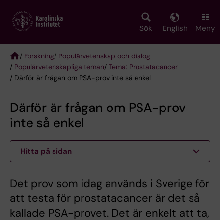
Skip
to
main
Sök
English
Meny
content
/
Forskning
/
Populärvetenskap och dialog
/
Populärvetenskapliga teman
/
Tema: Prostatacancer
Breadcrumb
/ Därför är frågan om PSA-prov inte så enkel
Därför är frågan om PSA-prov
inte så enkel
Hitta på sidan
Det prov som idag används i Sverige för
att testa för prostatacancer är det så
kallade PSA-provet. Det är enkelt att ta,