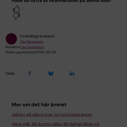
Hade du nytta av informationen på denna sida?
Yes
No
Innehållsgranskare:
Ola Danielsson
Redaktör:
Ola Danielsson
Sidan uppdaterad:
2026-03-24
Dela
Mer om det här ämnet
Jakten på säkra svar om prostatacancer
Hans mål: Att kunna välja rätt behandling vid