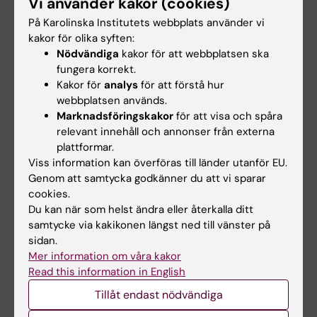
Vi använder kakor (cookies)
förut.”
På Karolinska Institutets webbplats använder vi
kakor för olika syften:
Text: Fredrik Hedlund, först publicerad i
Nödvändiga
kakor för att webbplatsen ska
Medicinsk Vetenskap nr 4/2019.
fungera korrekt.
Kakor för
analys
för att förstå hur
webbplatsen används.
Hade du nytta av informationen på denna sida?
Marknadsföringskakor
för att visa och spåra
Yes
relevant innehåll och annonser från externa
plattformar.
No
Viss information kan överföras till länder utanför EU.
Genom att samtycka godkänner du att vi sparar
cookies.
Innehållsgranskare:
Du kan när som helst ändra eller återkalla ditt
Cecilia Odlind
samtycke via kakikonen längst ned till vänster på
Redaktör:
Cecilia Odlind
sidan.
Sidan uppdaterad:
2025-11-28
Mer information om våra kakor
Read this information in English
Dela
Tillåt endast nödvändiga