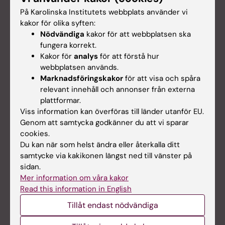
På Karolinska Institutets webbplats använder vi
kakor för olika syften:
Nödvändiga
kakor för att webbplatsen ska
fungera korrekt.
Kakor för
analys
för att förstå hur
webbplatsen används.
Marknadsföringskakor
för att visa och spåra
relevant innehåll och annonser från externa
plattformar.
Viss information kan överföras till länder utanför EU.
Genom att samtycka godkänner du att vi sparar
cookies.
Du kan när som helst ändra eller återkalla ditt
samtycke via kakikonen längst ned till vänster på
sidan.
Podd: Vem behöver vitamintillskott?
Mer information om våra kakor
Read this information in English
Vitaminer är livsnödvändiga ämnen som vi inte kan
bilda själva. Därför kan vi behöva ta tillskott i vissa
Tillåt endast nödvändiga
situationer. Susanne Rautiainen Lagerström är
nutritionist och forskare och enligt henne är det