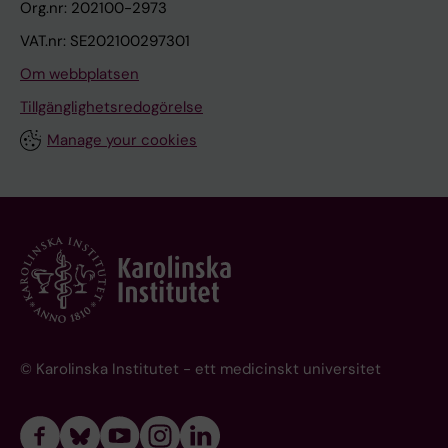
Org.nr: 202100-2973
VAT.nr: SE202100297301
Om webbplatsen
Tillgänglighetsredogörelse
Manage your cookies
© Karolinska Institutet - ett medicinskt universitet