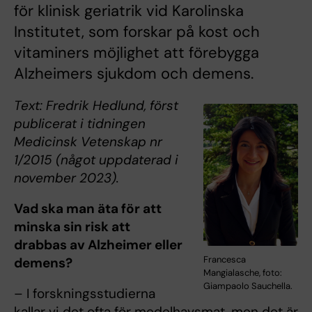
för klinisk geriatrik vid Karolinska
Institutet, som forskar på kost och
vitaminers möjlighet att förebygga
Alzheimers sjukdom och demens.
Text: Fredrik Hedlund, först
publicerat i tidningen
Medicinsk Vetenskap nr
1/2015 (något uppdaterad i
november 2023).
Vad ska man äta för att
minska sin risk att
drabbas av Alzheimer eller
Francesca
demens?
Mangialasche, foto:
Giampaolo Sauchella.
– I forskningsstudierna
kallar vi det ofta för medelhavsmat, men det är