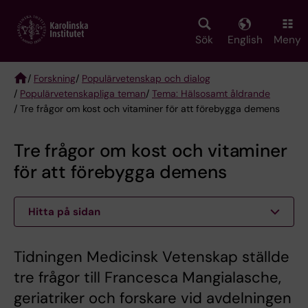
Skip
to
main
Sök
English
Meny
content
/
Forskning
/
Populärvetenskap och dialog
/
Populärvetenskapliga teman
/
Tema: Hälsosamt åldrande
Breadcrumb
/ Tre frågor om kost och vitaminer för att förebygga demens
Tre frågor om kost och vitaminer
för att förebygga demens
Hitta på sidan
Tidningen Medicinsk Vetenskap ställde
tre frågor till Francesca Mangialasche,
geriatriker och forskare vid avdelningen