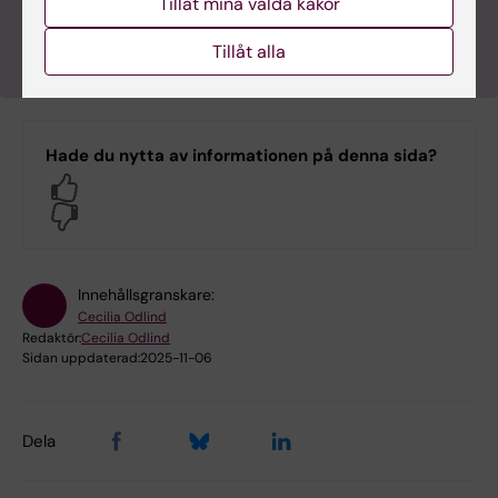
Tillåt mina valda kakor
allmänna rådet ganska enkelt: Ät varierat!
Tillåt alla
Hade du nytta av informationen på denna sida?
Yes
No
Innehållsgranskare:
Cecilia Odlind
Redaktör:
Cecilia Odlind
Sidan uppdaterad:
2025-11-06
Dela