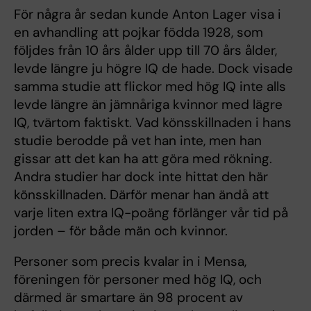
För några år sedan kunde Anton Lager visa i
en avhandling att pojkar födda 1928, som
följdes från 10 års ålder upp till 70 års ålder,
levde längre ju högre IQ de hade. Dock visade
samma studie att flickor med hög IQ inte alls
levde längre än jämnåriga kvinnor med lägre
IQ, tvärtom faktiskt. Vad könsskillnaden i hans
studie berodde på vet han inte, men han
gissar att det kan ha att göra med rökning.
Andra studier har dock inte hittat den här
könsskillnaden. Därför menar han ändå att
varje liten extra IQ-poäng förlänger vår tid på
jorden – för både män och kvinnor.
Personer som precis kvalar in i Mensa,
föreningen för personer med hög IQ, och
därmed är smartare än 98 procent av