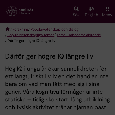
Skip
to
main
Sök
English
Meny
content
/
Forskning
/
Populärvetenskap och dialog
/
Populärvetenskapliga teman
/
Tema: Hälsosamt åldrande
Breadcrumb
/ Därför ger högre IQ längre liv
Därför ger högre IQ längre liv
Hög IQ i unga år ökar sannolikheten för
ett långt, friskt liv. Men det handlar inte
bara om vad man fått med sig i sina
gener. Våra kognitiva förmågor är inte
statiska – tidig skolstart, lång utbildning
och fysisk aktivitet tränar hjärnan bäst.