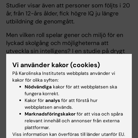
Studier visar även att personer som följts i 20
år, från 12-års ålder, fick högre IQ ju längre
utbildning de genomgått.
Men vilken roll spelar gener och miljö för en
lyckad skolgång och möjligheterna att
utveckla sin intelligens? I en studie på drygt
300 barn, som nyligen publicerats, har Torkel
Vi använder kakor (cookies)
Klingberg med sin medarbetare Bruno Sauce,
På Karolinska Institutets webbplats använder vi
tittat på hur gener påverkar hur arbetsminne
kakor för olika syften:
utvecklas, dels i takt med att barn blir äldre,
Nödvändiga
kakor för att webbplatsen ska
dels beroende på hur mycket
fungera korrekt.
arbetsminnesträning barn får.
Kakor för
analys
för att förstå hur
webbplatsen används.
– Arbetsminnet ökade med åldern, men också
Marknadsföringskakor
för att visa och spåra
av träningen. Samma gener påverkade både
relevant innehåll och annonser från externa
plattformar.
träning och utveckling. Det tyder också på att
Viss information kan överföras till länder utanför EU.
barns utveckling till stor del är en