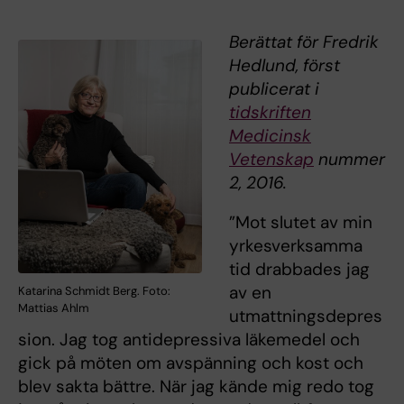
Berättat för Fredrik
Hedlund, först
publicerat i
tidskriften
Medicinsk
Vetenskap
nummer
2, 2016.
”Mot slutet av min
yrkesverksamma
tid drabbades jag
av en
Katarina Schmidt Berg. Foto:
Mattias Ahlm
utmattningsdepres
sion. Jag tog antidepressiva läkemedel och
gick på möten om avspänning och kost och
blev sakta bättre. När jag kände mig redo tog