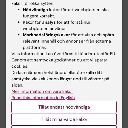
kakor för olika syften:
premie och gå ut och fika eller något annat
Nödvändiga
kakor för att webbplatsen ska
som man verkligen tycker är roligt. Det var
fungera korrekt.
också skönt att se att surdegarna försvann en
Kakor för
analys
för att förstå hur
efter en. I det lilla blev det ganska stort. Och
webbplatsen används.
Marknadsföringskakor
för att visa och spåra
efter ett tag kunde jag titta på mig själv och
relevant innehåll och annonser från externa
tänka; Herregud, vad har jag hållit på med?
plattformar.
Viss information kan överföras till länder utanför EU.
Nu känner jag att jag har fått verktygen för att
Genom att samtycka godkänner du att vi sparar
undvika att drabbas igen.”
cookies.
Du kan när som helst ändra eller återkalla ditt
samtycke via kakikonen längst ned till vänster på
Hade du nytta av informationen på denna sida?
sidan.
Yes
Mer information om våra kakor
No
Read this information in English
Tillåt endast nödvändiga
Redaktör:
Cecilia Odlind
Tillåt mina valda kakor
Sidan uppdaterad:
2025-10-27