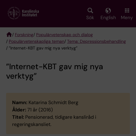
Skip
to
main
Sök
English
Meny
content
/
Forskning
/
Populärvetenskap och dialog
/
Populärvetenskapliga teman
/
Tema: Depressionsbehandling
Breadcrumb
/ ”Internet-KBT gav mig nya verktyg”
”Internet-KBT gav mig nya
verktyg”
Namn:
Katarina Schmidt Berg
Ålder:
71 år (2016)
Titel:
Pensionerad, tidigare kansliråd i
regeringskansliet.