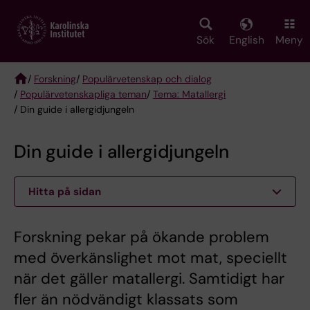
Skip
to
main
Sök
English
Meny
content
/
Forskning
/
Populärvetenskap och dialog
/
Populärvetenskapliga teman
/
Tema: Matallergi
Breadcrumb
/ Din guide i allergidjungeln
Din guide i allergidjungeln
Hitta på sidan
Forskning pekar på ökande problem
med överkänslighet mot mat, speciellt
när det gäller matallergi. Samtidigt har
fler än nödvändigt klassats som