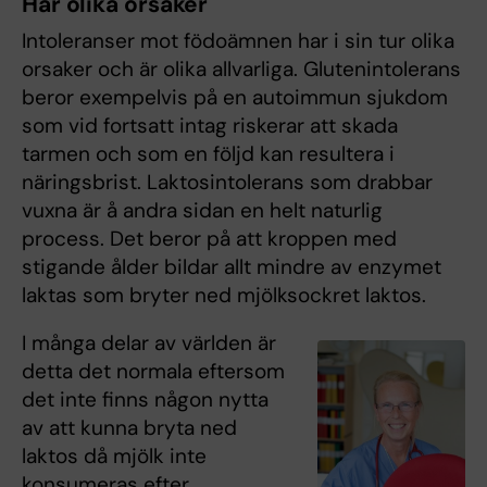
Har olika orsaker
Intoleranser mot födoämnen har i sin tur olika
orsaker och är olika allvarliga. Glutenintolerans
beror exempelvis på en autoimmun sjukdom
som vid fortsatt intag riskerar att skada
tarmen och som en följd kan resultera i
näringsbrist. Laktosintolerans som drabbar
vuxna är å andra sidan en helt naturlig
process. Det beror på att kroppen med
stigande ålder bildar allt mindre av enzymet
laktas som bryter ned mjölksockret laktos.
I många delar av världen är
detta det normala eftersom
det inte finns någon nytta
av att kunna bryta ned
laktos då mjölk inte
konsumeras efter