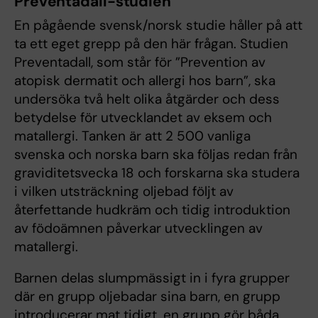
Preventadall-studien
En pågående svensk/norsk studie håller på att
ta ett eget grepp på den här frågan. Studien
Preventadall, som står för ”Prevention av
atopisk dermatit och allergi hos barn”, ska
undersöka två helt olika åtgärder och dess
betydelse för utvecklandet av eksem och
matallergi. Tanken är att 2 500 vanliga
svenska och norska barn ska följas redan från
graviditetsvecka 18 och forskarna ska studera
i vilken utsträckning oljebad följt av
återfettande hudkräm och tidig introduktion
av födoämnen påverkar utvecklingen av
matallergi.
Barnen delas slumpmässigt in i fyra grupper
där en grupp oljebadar sina barn, en grupp
introducerar mat tidigt, en grupp gör båda