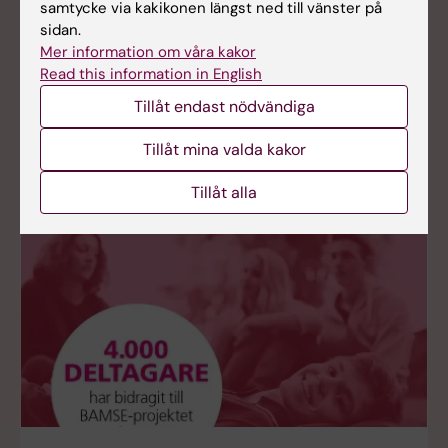
samtycke via kakikonen längst ned till vänster på
-
8-årsuppföljning
(2002-2005)
sidan.
-
12-årsuppföljning
(2008)
Mer information om våra kakor
-
16-årsuppföljning
(2010-2013)
Read this information in English
-
24-årsuppföljning
(2016-2019)
-
Covid-19-uppföljning
(2020-2024)
Tillåt endast nödvändiga
Läs mer ...
Tillåt mina valda kakor
Tillåt alla