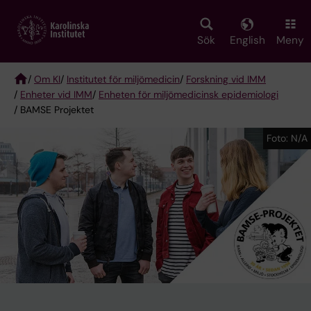
Skip
to
main
Sök
English
Meny
content
/
Om KI
/
Institutet för miljömedicin
/
Forskning vid IMM
/
Enheter vid IMM
/
Enheten för miljömedicinsk epidemiologi
Breadcrumb
/ BAMSE Projektet
Foto: N/A
Foto: N/A