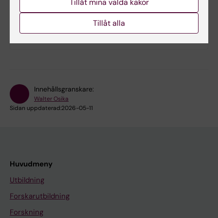
Tillåt mina valda kakor
kunskap om livet och sträva mot bättre hälsa för
alla. I det ingår att ta ansvar för miljö och sociala
Tillåt alla
perspektiv för framtida generationer.
Innehållsgranskare:
Walter Osika
Sidan uppdaterad:
2026-05-11
Huvudmeny
Utbildning
Forskarutbildning
Forskning