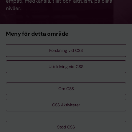
empati, medkänsla, tillit och altruism, på olika
nivåer.
Meny för detta område
Forskning vid CSS
Utbildning vid CSS
Om CSS
CSS Aktiviteter
Stöd CSS