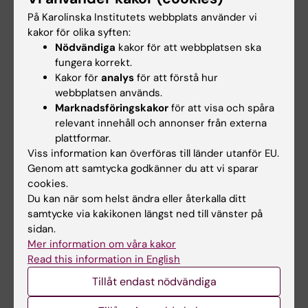
social hållbarhet (CSS) skapades:
På Karolinska Institutets webbplats använder vi
kakor för olika syften:
"För att vi ska fungera som individer, på gruppnivå
Nödvändiga
kakor för att webbplatsen ska
och i samhället krävs medkänsla, tillit och altruism"
fungera korrekt.
Kakor för
analys
för att förstå hur
webbplatsen används.
Marknadsföringskakor
för att visa och spåra
relevant innehåll och annonser från externa
plattformar.
Viss information kan överföras till länder utanför EU.
Genom att samtycka godkänner du att vi sparar
cookies.
Du kan när som helst ändra eller återkalla ditt
samtycke via kakikonen längst ned till vänster på
sidan.
Mer information om våra kakor
Read this information in English
Hållbar utveckling på KI
Tillåt endast nödvändiga
KI bidrar till en hållbar utveckling genom både
utbildning och forskning. KI:s vision är att främja