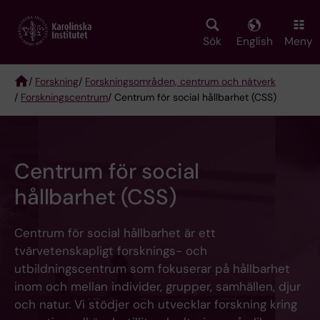
Skip
to
main
Sök
English
Meny
content
/
Forskning
/
Forskningsområden, centrum och nätverk
/
Forskningscentrum
/ Centrum för social hållbarhet (CSS)
Breadcrumb
Centrum för social
hållbarhet (CSS)
Centrum för social hållbarhet är ett
tvärvetenskapligt forsknings- och
utbildningscentrum som fokuserar på hållbarhet
inom och mellan individer, grupper, samhällen, djur
och natur. Vi stödjer och utvecklar forskning kring