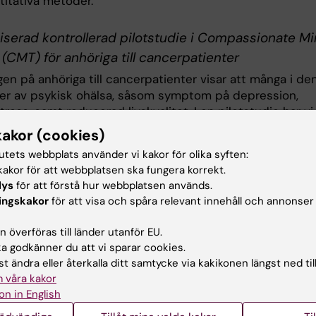
titativa metoder.
serad kontrollerad pilotstudie i Compassionate M
 (CMT) för anhöriga till cancerpatienter
en på anhöriga till cancerpatienter visar att många i de
der av psykisk ohälsa, såsom symptom på depression,
tress, samt reducerad livskvalitet. I en pilotstudie har vi
MT på anhöriga till cancerpatienter eftersom CMT har vi
kakor (cookies)
 på de symptom som många i denna grupp uppvisar, så
tutets webbplats använder vi kakor för olika syften:
ch depression. CMT visade sig vara en användbar metod
akor för att webbplatsen ska fungera korrekt.
ka symptom på stress, ångest och depression hos denn
lys
för att förstå hur webbplatsen används.
mt ökade deras självskattade livskvalitet.
ingskakor
för att visa och spåra relevant innehåll och annonser
de inom primärvården
 överföras till länder utanför EU.
 godkänner du att vi sparar cookies.
tionsstudie avseende stresshantering till personal på
t ändra eller återkalla ditt samtycke via kakikonen längst ned til
ral med mätning av självskattad hälsa hos medarbetare 
 våra kakor
r interventionen, respektive patientskattning av bemöt
on in English
efter interventionen.