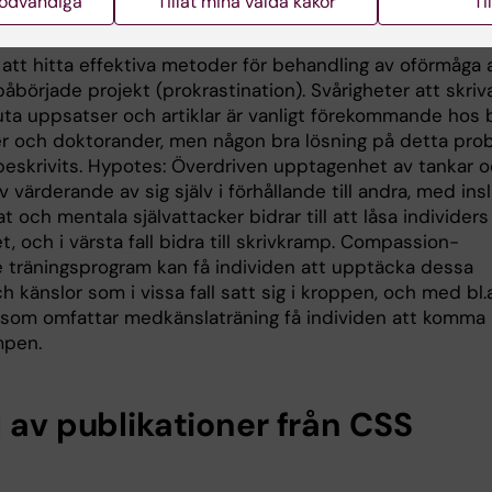
nödvändiga
Tillåt mina valda kakor
Ti
m oförmåga att slutföra projekt
 att hitta effektiva metoder för behandling av oförmåga 
påbörjade projekt (prokrastination). Svårigheter att skriv
ta uppsatser och artiklar är vanligt förekommande hos bl
r och doktorander, men någon bra lösning på detta pro
 beskrivits. Hypotes: Överdriven upptagenhet av tankar 
v värderande av sig själv i förhållande till andra, med ins
at och mentala självattacker bidrar till att låsa individers
et, och i värsta fall bidra till skrivkramp. Compassion-
 träningsprogram kan få individen att upptäcka dessa
h känslor som i vissa fall satt sig i kroppen, och med bl.a
 som omfattar medkänslaträning få individen att komma 
mpen.
l av publikationer från CSS