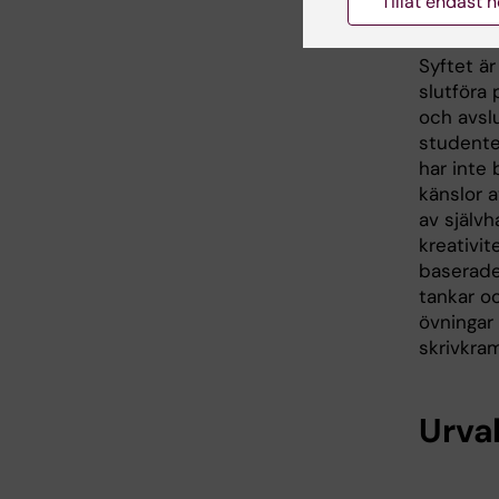
Tillåt endast 
Studie o
Syftet är
slutföra 
och avslu
studente
har inte
känslor a
av självh
kreativit
baserade
tankar oc
övningar
skrivkra
Urva