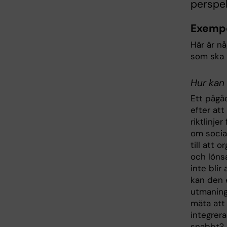
perspek
Exempe
Här är n
som ska 
Hur kan 
Ett pågå
efter att
riktlinje
om social
till att
och lönsa
inte blir 
kan den e
utmaninga
mäta att 
integrer
snabbt? 