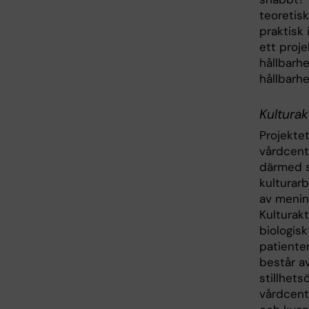
teoretisk
praktisk 
ett proj
hållbarhe
hållbarh
Kulturak
Projekte
vårdcent
därmed s
kulturarb
av menin
Kulturakt
biologisk
patienter
består av
stillhet
vårdcent