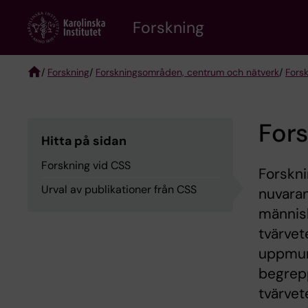
Skip
Forskning
to
main
content
/
Forskning
/
Forskningsområden, centrum och nätverk
/
Fors
Breadcrumb
Fors
Hitta på sidan
Forskning vid CSS
Forskni
Urval av publikationer från CSS
nuvara
människ
tvärvet
uppmunt
begrepp
tvärvet