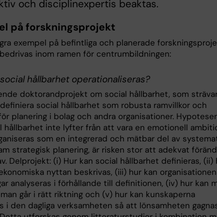
tiv och disciplinexpertis beaktas.
l på forskningsprojekt
ågra exempel på befintliga och planerade forskningsproje
bedrivas inom ramen för centrumbildningen:
social hållbarhet operationaliseras?
ende doktorandprojekt om social hållbarhet, som sträva
 definiera social hållbarhet som robusta ramvillkor och
r för planering i bolag och andra organisationer. Hypotese
 hållbarhet inte lyfter från att vara en emotionell ambiti
 organiseras som en integrerad och mätbar del av systema
m strategisk planering, är risken stor att adekvat föränd
av. Delprojekt: (i) Hur kan social hållbarhet definieras, (ii)
konomiska nyttan beskrivas, (iii) hur kan organisationen
r analyseras i förhållande till definitionen, (iv) hur kan 
man går i rätt riktning och (v) hur kan kunskaperna
as i den dagliga verksamheten så att lönsamheten gagna
Detta utforskas genom litteraturstudier i kombination 