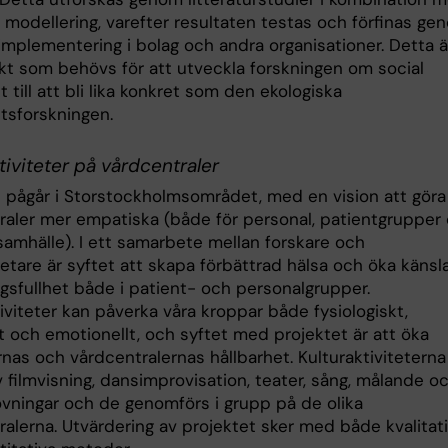
 modellering, varefter resultaten testas och förfinas ge
implementering i bolag och andra organisationer. Detta ä
ekt som behövs för att utveckla forskningen om social
t till att bli lika konkret som den ekologiska
etsforskningen.
tiviteter på vårdcentraler
t pågår i Storstockholmsområdet, med en vision att göra
raler mer empatiska (både för personal, patientgrupper
amhälle). I ett samarbete mellan forskare och
etare är syftet att skapa förbättrad hälsa och öka känsl
gsfullhet både i patient- och personalgrupper.
iviteter kan påverka våra kroppar både fysiologiskt,
t och emotionellt, och syftet med projektet är att öka
nas och vårdcentralernas hållbarhet. Kulturaktiviteterna
 filmvisning, dansimprovisation, teater, sång, målande o
sövningar och de genomförs i grupp på de olika
ralerna. Utvärdering av projektet sker med både kvalitat