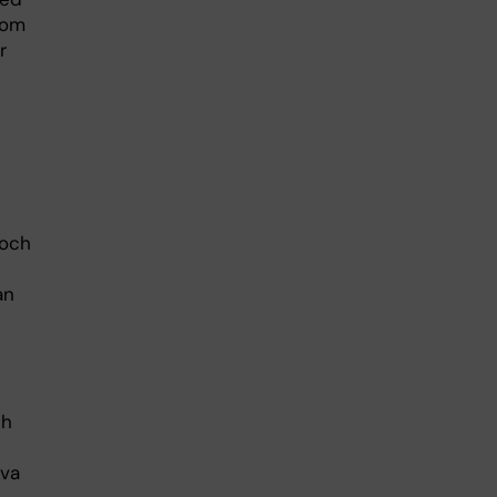
nom
r
 och
an
ch
iva