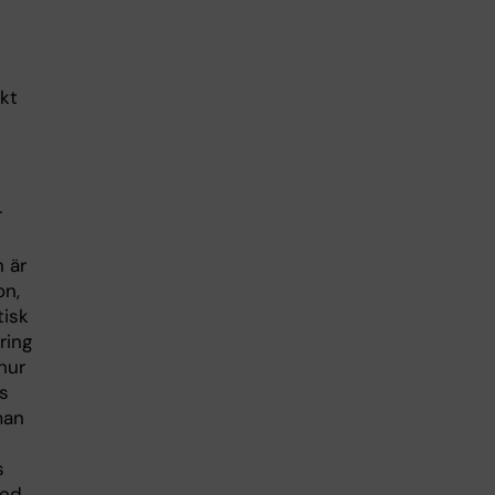
kt
r
n är
on,
tisk
ring
 hur
s
man
s
med