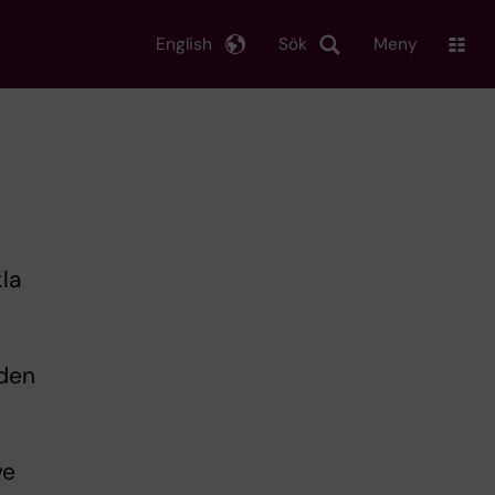
English
Sök
Meny
kla
åden
ve