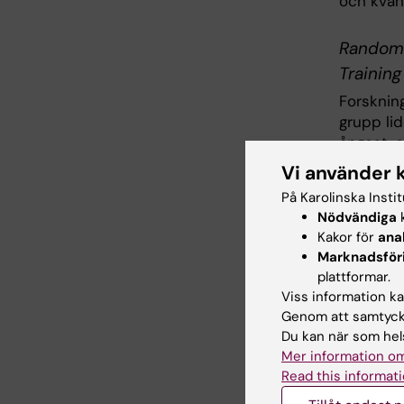
och kvan
Randomi
Training
Forskning
grupp li
ångest, s
testat C
Vi använder 
resultat
På Karolinska Insti
ångest o
Nödvändiga
k
att mins
Kakor för
ana
grupp, sa
Marknadsför
plattformar.
Bemötan
Viss information kan
Genom att samtycka
Interven
Du kan när som hels
vårdcent
Mer information om
och efte
Read this informati
före och 