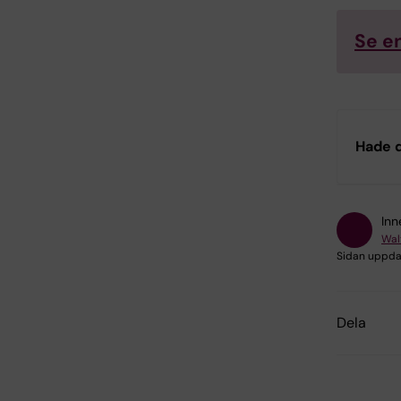
Se en
Hade d
Inn
Wal
Sidan uppda
Dela