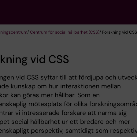
kningscentrum
/
Centrum för social hållbarhet (CSS)
/ Forskning vid CSS
kning vid CSS
ngen vid CSS syftar till att fördjupa och utvec
nde kunskap om hur interaktionen mellan
or kan göras mer hållbar. Som en
enskaplig mötesplats för olika forskningsomr
rar vi intresserade forskare att närma sig
et social hållbarhet ur ett bredare och mer
enskapligt perspektiv, samtidigt som respekti