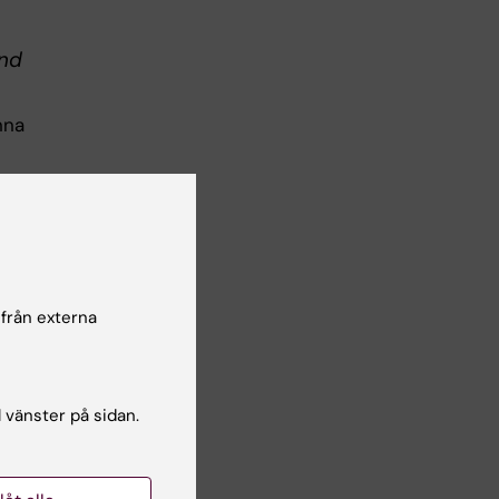
ind
nna
sat
som
 för
a
 från externa
l vänster på sidan.
före
ande