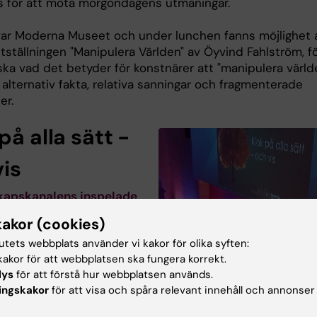
s för att möta morgondagens utmaningar.
var Moderna Museet och under lunchen fanns möjlighet 
tställningen "Manipulera Världen" av Öyvind Fahlström, f
ska vad det betyder för konstnärer att "manipulera världe
 alternativ fakta, relativa sanningar och fragmenterade
er.
på alla sätt -
vis
kapskanalens inspelade
ingar från
kakor (cookies)
onferensen "Klok på
tutets webbplats använder vi kakor för olika syften:
 - och vis" finns här.
akor för att webbplatsen ska fungera korrekt.
ecember 2016
lys
för att förstå hur webbplatsen används.
ade Centrum för Social
ingskakor
för att visa och spåra relevant innehåll och annonser
et tillsammans med