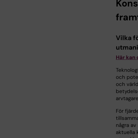
Kons
fram
Vilka 
utmani
Här kan 
Teknologi
och poten
och värld
betydels
arvtagare
För fjärd
tillsamm
några av
aktuella 