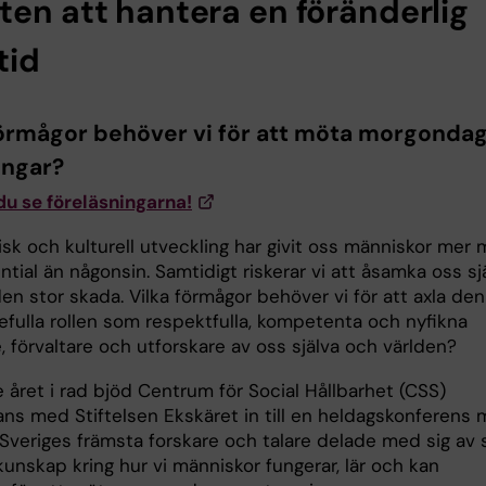
ten att hantera en föränderlig
tid
förmågor behöver vi för att möta morgonda
ngar?
du se föreläsningarna!
sk och kulturell utveckling har givit oss människor mer 
tial än någonsin. Samtidigt riskerar vi att åsamka oss sj
en stor skada. Vilka förmågor behöver vi för att axla den
efulla rollen som respektfulla, kompetenta och nyfikna
, förvaltare och utforskare av oss själva och världen?
e året i rad bjöd Centrum för Social Hållbarhet (CSS)
ans med Stiftelsen Ekskäret in till en heldagskonferens
 Sveriges främsta forskare och talare delade med sig av 
kunskap kring hur vi människor fungerar, lär och kan