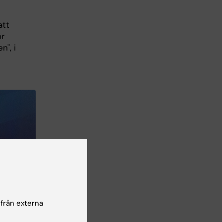
att
ör
n", i
 från externa