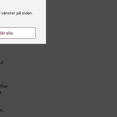
l vänster på sidan.
llåt alla
ur
fter
e
n,