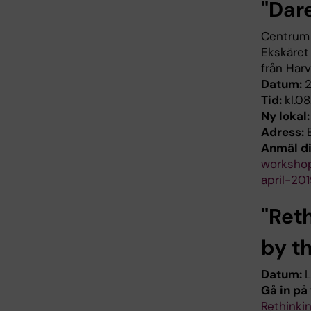
"Dar
Centrum 
Ekskäret 
från Harv
Datum:
2
Tid:
kl.0
Ny lokal
Adress:
Anmäl di
workshop
april-201
"Ret
by t
Datum:
L
Gå in på
Rethinki