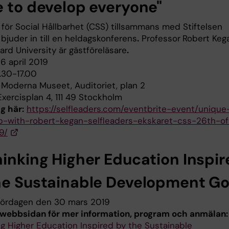
e to develop everyone"
för Social Hållbarhet (CSS) tillsammans med Stiftelsen
bjuder in till en heldagskonferens
.
Professor
Robert Keg
ard University är gästföreläsare
.
6 april 2019
8.30-17.00
:
Moderna Museet, Auditoriet, plan 2
Exercisplan 4, 111 49 Stockholm
g här:
https://selfleaders.com/eventbrite-event/unique
-with-robert-kegan-selfleaders-ekskaret-css-26th-of
9/
hinking Higher Education Inspir
he Sustainable Development Go
ördagen den 30 mars 2019
 webbsidan för mer information, program och anmälan:
ng Higher Education Inspired by the Sustainable