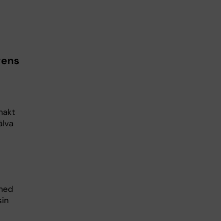
gens
makt
älva
 med
sin