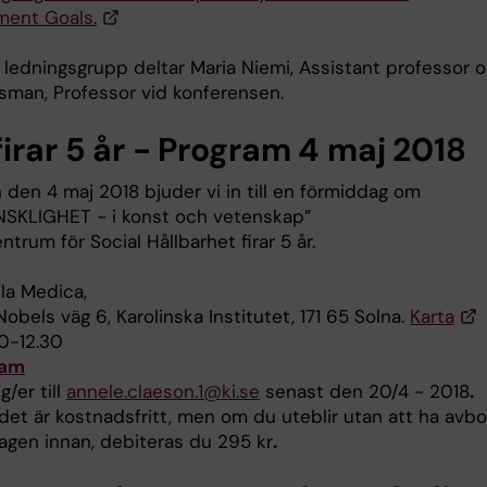
ent Goals.
 ledningsgrupp deltar Maria Niemi, Assistant professor 
rsman, Professor vid konferensen.
irar 5 år - Program 4 maj 2018
 den 4 maj 2018 bjuder vi in till en förmiddag om
KLIGHET - i konst och vetenskap”
trum för Social Hållbarhet firar 5 år.
la Medica,
obels väg 6, Karolinska Institutet, 171 65 Solna.
Karta
0-12.30
ram
g/er till
annele.claeson.1@ki.se
senast den 20/4 - 2018
.
det är kostnadsfritt, men om du uteblir utan att ha avb
agen innan, debiteras du 295 kr
.