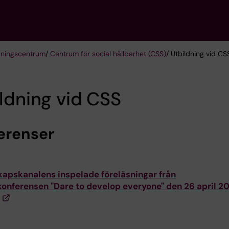
kningscentrum
/
Centrum för social hållbarhet (CSS)
/ Utbildning vid CS
ldning vid CSS
erenser
apskanalens inspelade föreläsningar från
onferensen "Dare to develop everyone" den 26 april 2