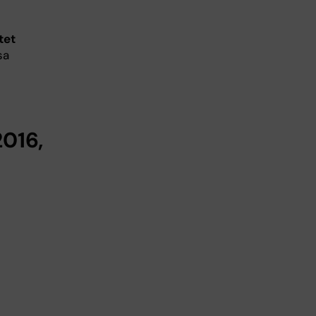
tet
sa
2016,