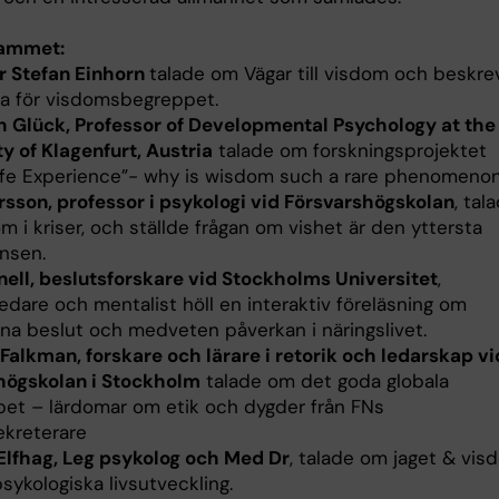
rammet:
r Stefan Einhorn
talade om Vägar till visdom och beskre
a för visdomsbegreppet.
th Glück, Professor of Developmental Psychology at the
y of Klagenfurt, Austria
talade om forskningsprojektet
fe Experience”- why is wisdom such a rare phenomeno
rsson, professor i psykologi vid Försvarshögskolan
, tal
 i kriser, och ställde frågan om vishet är den yttersta
nsen.
rnell, beslutsforskare vid Stockholms Universitet
,
edare och mentalist höll en interaktiv föreläsning om
a beslut och medveten påverkan i näringslivet.
 Falkman, forskare och lärare i retorik och ledarskap vi
ögskolan i Stockholm
talade om det goda globala
pet – lärdomar om etik och dygder från FNs
ekreterare
 Elfhag, Leg psykolog och Med Dr
, talade om jaget & vis
sykologiska livsutveckling.