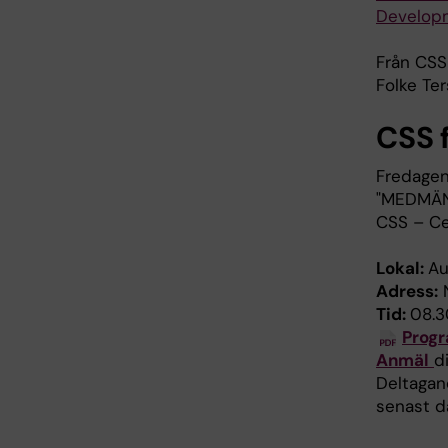
Developm
Från CSS
Folke Te
CSS f
Fredagen
"MEDMÄNS
CSS – Cen
Lokal:
Au
Adress:
N
Tid:
08.3
Prog
Anmäl
di
Deltagan
senast d