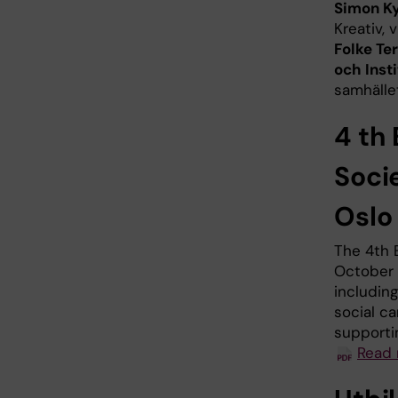
Simon Ky
Kreativ, 
Folke Ter
och Inst
samhället
4 th
Soci
Oslo
The 4th 
October 2
includin
social ca
supportin
Read 