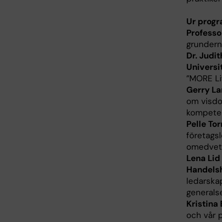
Ur prog
Professo
grundern
Dr. Judi
Universit
”MORE Li
Gerry La
om visdom
kompete
Pelle To
företagsl
omedvetn
Lena Lid
Handelsh
ledarska
generals
Kristina
och vår p