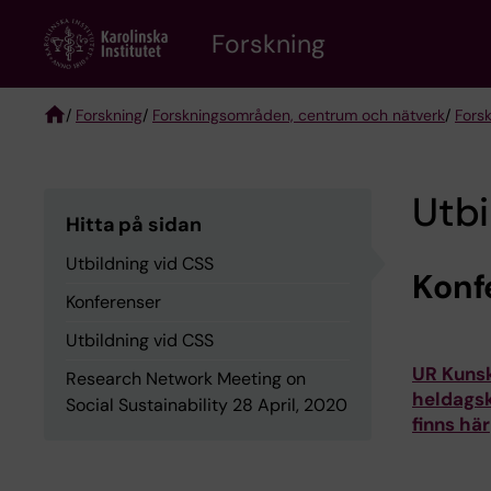
Skip
Forskning
to
main
content
/
Forskning
/
Forskningsområden, centrum och nätverk
/
Fors
Breadcrumb
Utbi
Hitta på sidan
Utbildning vid CSS
Konf
Konferenser
Utbildning vid CSS
UR Kunsk
Research Network Meeting on
heldagsk
Social Sustainability 28 April, 2020
finns här