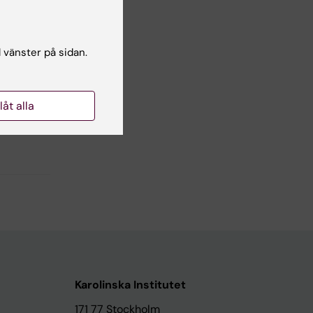
Yes
No
l vänster på sidan.
llåt alla
Karolinska Institutet
171 77 Stockholm