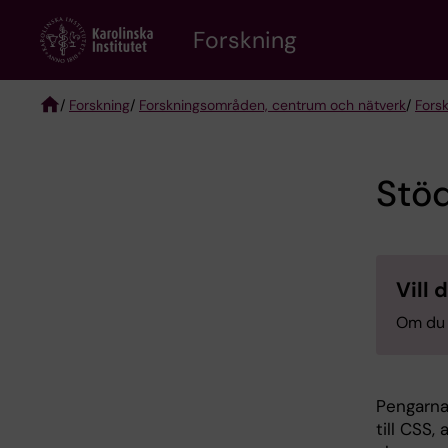
Skip
Forskning
to
main
content
/
Forskning
/
Forskningsområden, centrum och nätverk
/
Fors
Breadcrumb
Stö
Vill 
Om du 
Pengarna
till CSS,