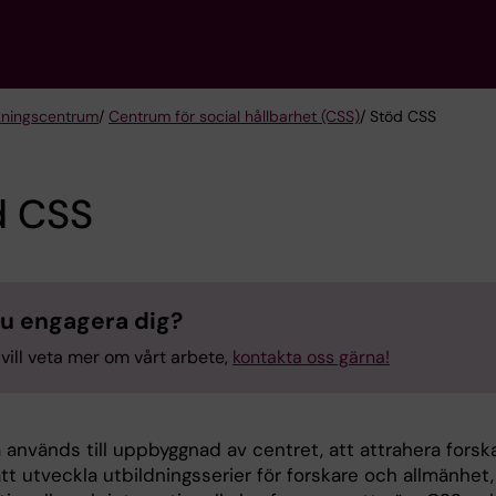
kningscentrum
/
Centrum för social hållbarhet (CSS)
/ Stöd CSS
d CSS
du engagera dig?
vill veta mer om vårt arbete,
kontakta oss gärna!
 används till uppbyggnad av centret, att attrahera forsk
 att utveckla utbildningsserier för forskare och allmänhet,