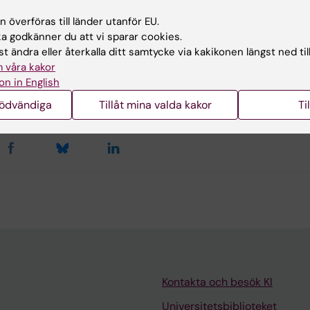
u nytta av informationen på denna sida?
 överföras till länder utanför EU.
 godkänner du att vi sparar cookies.
t ändra eller återkalla ditt samtycke via kakikonen längst ned til
 våra kakor
ehållsgranskare:
on in English
ter Osika
terad:
2026-06-29
nödvändiga
Tillåt mina valda kakor
Ti
Kontakta och besök KI
Universitetsbiblioteket