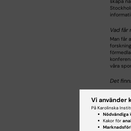
skapa nat
Stockhol
informat
Vad får
Man får a
forsknin
förmedlar
konferens
våra spo
Det finns
Priv
Vi använder 
Orga
Crow
På Karolinska Insti
Forsk
Nödvändiga
k
Kakor för
ana
Marknadsför