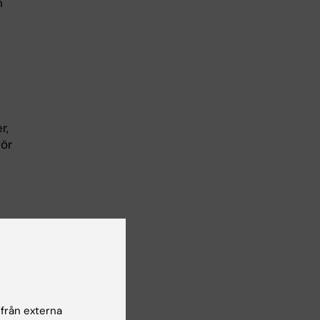
h
r,
för
 från externa