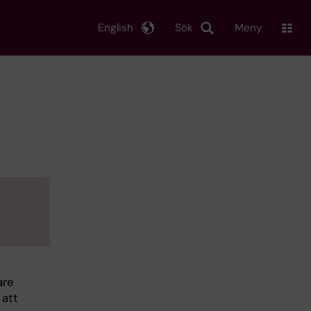
English
Sök
Meny
are
 att