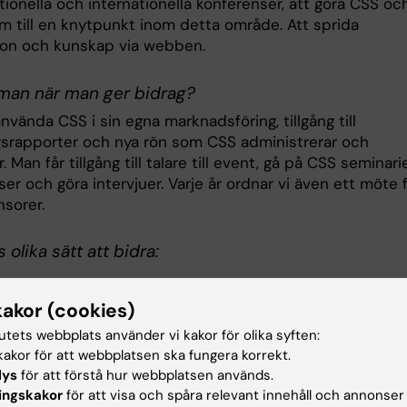
ionella och internationella konferenser, att göra CSS oc
m till en knytpunkt inom detta område. Att sprida
ion och kunskap via webben.
 man när man ger bidrag?
nvända CSS i sin egna marknadsföring, tillgång till
gsrapporter och nya rön som CSS administrerar och
. Man får tillgång till talare till event, gå på CSS seminarie
er och göra intervjuer. Varje år ordnar vi även ett möte 
nsorer.
 olika sätt att bidra:
atpersoner/Filantroper
kakor (cookies)
nisation/Företag
d-funding/ambassadörer
tutets webbplats använder vi kakor för olika syften:
ningsmedel från traditionella anslagsgivare
akor för att webbplatsen ska fungera korrekt.
lys
för att förstå hur webbplatsen används.
ingskakor
för att visa och spåra relevant innehåll och annonser