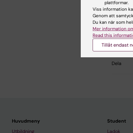
plattformar.
Hade d
Viss information kan
Genom att samtycka
Du kan när som hels
Mer information om
Inn
Read this informati
Wal
Sidan uppda
Tillåt endast 
Dela
Huvudmeny
Student
Utbildning
Ladok