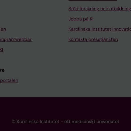
Stöd forskning och utbildning
Jobba på KI
len
Karolinska Institutet Innovati
programwebbar
Kontakta presstjänsten
KI
re
portalen
© Karolinska Institutet - ett medicinskt universitet