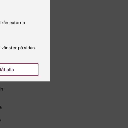
 vad
 barn
 från externa
ch
l vänster på sidan.
an
llåt alla
ch
a
0