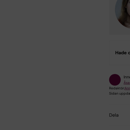
Hade d
Inn
Åsa
Redaktör:
An
Sidan uppda
Dela