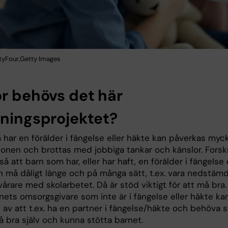
tyFour,Getty Images
ör behövs det här
kningsprojektet?
 har en förälder i fängelse eller häkte kan påverkas myc
tionen och brottas med jobbiga tankar och känslor. Forsk
så att barn som har, eller har haft, en förälder i fängelse 
n må dåligt länge och på många sätt, t.ex. vara nedstäm
årare med skolarbetet. Då är stöd viktigt för att må bra.
nets omsorgsgivare som inte är i fängelse eller häkte ka
 av att t.ex. ha en partner i fängelse/häkte och behöva 
å bra själv och kunna stötta barnet.