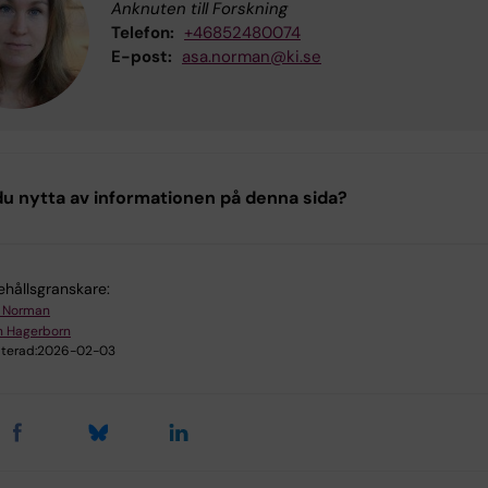
Anknuten till Forskning
Telefon:
+46852480074
E-post:
asa.norman@ki.se
u nytta av informationen på denna sida?
ehållsgranskare:
 Norman
n Hagerborn
terad:
2026-02-03