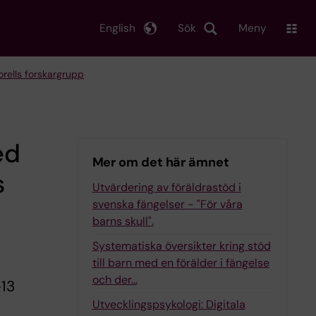
English
Sök
Meny
orells forskargrupp
ed
Mer om det här ämnet
s
Utvärdering av föräldrastöd i
svenska fängelser - "För våra
barns skull".
Systematiska översikter kring stöd
till barn med en förälder i fängelse
och der…
-13
Utvecklingspsykologi: Digitala