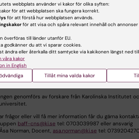
ra det. Vilket av stöd-alternativen familjen får beror på
tutets webbplats använder vi kakor för olika syften:
vid verksamheten där familjen har sökt hjälp.
akor för att webbplatsen ska fungera korrekt.
lys
för att förstå hur webbplatsen används.
a reda på hur hjälpsamma de olika alternativen är svarar
ingskakor
för att visa och spåra relevant innehåll och annonser
gsgivare på enkät vid fyra tillfällen under ett års tid o
nbjudna till en intervju med forskare.
 överföras till länder utanför EU.
 godkänner du att vi sparar cookies.
för hjälpen får familjerna presentkort.
t ändra eller återkalla ditt samtycke via kakikonen längst ned til
 våra kakor
on in English
genomför utvärderingen, var k
nödvändiga
Tillåt mina valda kakor
Ti
få mer information?
ingen genomförs av forskare från Karolinska Institutet o
niversitet.
 frågor eller vill få mer information får du gärna kontakt
gruppen
baff-cns@ki.se
tel: 0703039987 eller ansvarig
 Åsa Norman, Docent,
asa.norman@ki.se
tel: 073920427