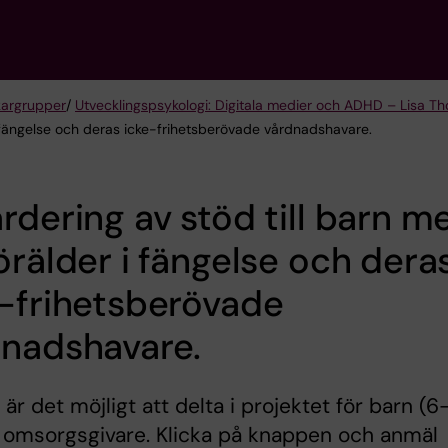
kargrupper
/
Utvecklingspsykologi: Digitala medier och ADHD – Lisa Th
 i fängelse och deras icke-frihetsberövade vårdnadshavare.
rdering av stöd till barn m
örälder i fängelse och dera
-frihetsberövade
dnadshavare.
 är det möjligt att delta i projektet för barn (6
 omsorgsgivare. Klicka på knappen och anmäl