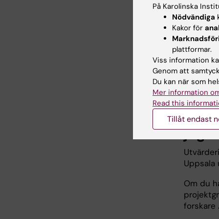
kan hante
På Karolinska Insti
som ges 
Nödvändiga
k
Kakor för
ana
För att t
Marknadsför
och omsor
plattformar.
kan bli i
Viss information kan
Genom att samtycka
Som tack 
Du kan när som hels
Mer information om
Read this informati
Vem 
Tillåt endast 
jag 
Utvärder
Uppsala u
Om du har
projekt
forskare