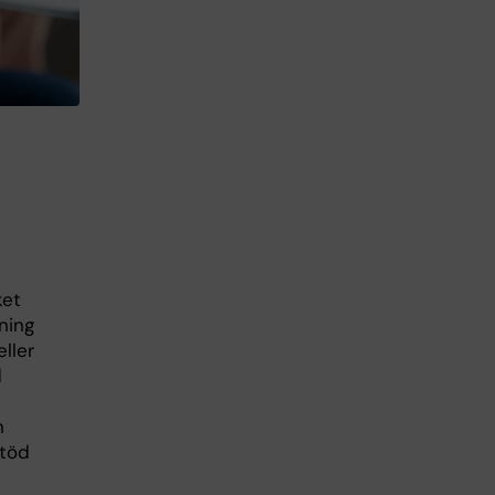
ket
ning
eller
d
n
stöd