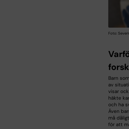
Foto: Seven
Varf
fors
Barn som
av situa
visar ock
häkte ka
och ha sv
Även bar
må dåligt
för att m