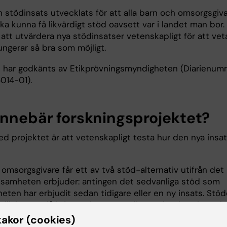
 stödinsats utvecklats för att alla barn och omsorgsgiva
ska kunna få likvärdigt stöd oavsett var i landet man bor.
t att utvärdera nya stödinsatser vetenskapligt för att vet
ungerar så bra som möjligt.
t har godkänts av Etikprövningsmyndigheten (Diarienum
14-01).
innebär forskningsprojektet?
ed projektet är att vetenskapligt testa hur den nya insa
omsorgsgivare får ett av två stöd-alternativ utifrån det
samheten erbjuder: antingen det sedvanliga stöd som
eten har erbjudit sedan tidigare eller en ny insats. Stö
jlighet att få information om vanliga tankar, känslor och
an kan ha när en förälder är i fängelse/häkte och hur ma
kakor (cookies)