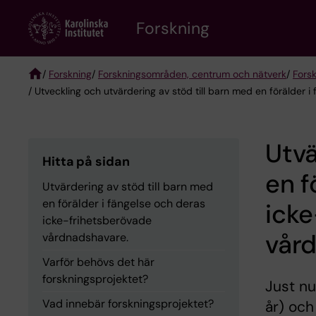
Skip
Forskning
to
main
content
/
Forskning
/
Forskningsområden, centrum och nätverk
/
Fors
/ Utveckling och utvärdering av stöd till barn med en förälder
Breadcrumb
Utvä
Hitta på sidan
en f
Utvärdering av stöd till barn med
en förälder i fängelse och deras
icke
icke-frihetsberövade
vår
vårdnadshavare.
Varför behövs det här
forskningsprojektet?
Just nu
Vad innebär forskningsprojektet?
år) och