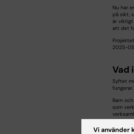
Nu har en
på sikt, 
är viktig
att det f
Projekte
2025-050
Vad 
Syftet m
fungerar.
Barn och 
som verk
verksamh
ska ge mö
frågor m
Vi använder 