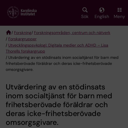
Skip
to
main
Sök
English
Meny
content
/
Forskning
/
Forskningsområden, centrum och nätverk
/
Forskargrupper
Breadcrumb
/
Utvecklingspsykologi: Digitala medier och ADHD – Lisa
Thorells forskargrupp
/ Utvärdering av en stödinsats inom socialtjänst för barn med
frihetsberövade föräldrar och deras icke-frihetsberövade
omsorgsgivare.
Utvärdering av en stödinsats
inom socialtjänst för barn med
frihetsberövade föräldrar och
deras icke-frihetsberövade
omsorgsgivare.