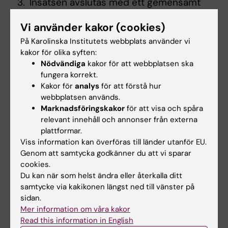
Insatsen avslutas med ett gemensamt
samtal mellan barn, omsorgsgivare och
Vi använder kakor (cookies)
samtalsledare för att skapa en gemensam
plattform att hantera frihetsberövandet
På Karolinska Institutets webbplats använder vi
kakor för olika syften:
tillsammans efter insatsens slut.
Nödvändiga
kakor för att webbplatsen ska
Insatsen genomförs av personal inom
fungera korrekt.
Kakor för
analys
för att förstå hur
socialtjänst med hjälp av manual för
webbplatsen används.
samtalsledare.
Marknadsföringskakor
för att visa och spåra
Barn och omsorgsgivare får arbetsmaterial
relevant innehåll och annonser från externa
som följer samtalsstrukturen och innehåller
plattformar.
aktiviteter, utrymme för egna reflektioner och
Viss information kan överföras till länder utanför EU.
Genom att samtycka godkänner du att vi sparar
skriftlig information.
cookies.
Du kan när som helst ändra eller återkalla ditt
samtycke via kakikonen längst ned till vänster på
Vad innebär det rent praktiskt för
sidan.
verksamheten att delta i projektet?
Mer information om våra kakor
Read this information in English