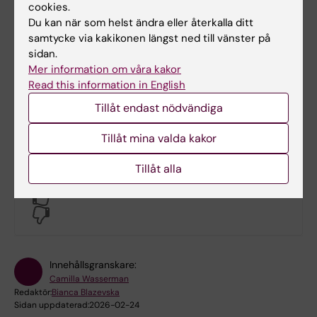
cookies.
Ulrika Lögdberg
Du kan när som helst ändra eller återkalla ditt
samtycke via kakikonen längst ned till vänster på
Postdoktor
sidan.
Mer information om våra kakor
Telefon:
Read this information in English
+46852486415
E-post:
Tillåt endast nödvändiga
ulrika.logdberg@ki.se
Tillåt mina valda kakor
Tillåt alla
Hade du nytta av informationen på denna sida?
Yes
No
Innehållsgranskare:
Camilla Wasserman
Redaktör:
Bianca Blazevska
Sidan uppdaterad:
2026-02-24