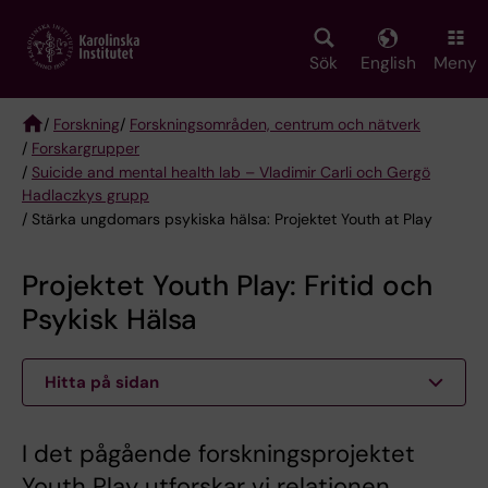
Skip
to
main
Sök
English
Meny
content
/
Forskning
/
Forskningsområden, centrum och nätverk
/
Forskargrupper
Breadcrumb
/
Suicide and mental health lab – Vladimir Carli och Gergö
Hadlaczkys grupp
/ Stärka ungdomars psykiska hälsa: Projektet Youth at Play
Projektet Youth Play: Fritid och
Psykisk Hälsa
Hitta på sidan
I det pågående forskningsprojektet
Youth Play utforskar vi relationen