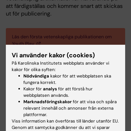
att färdigställas och kommer snart att skickas
ut för publicering.
Läs den första vetenskapliga publikationen om
Youth Play.
Vi använder kakor (cookies)
På Karolinska Institutets webbplats använder vi
Kontakt
kakor för olika syften:
Nödvändiga
kakor för att webbplatsen ska
fungera korrekt.
Camilla Wasserman
Kakor för
analys
för att förstå hur
webbplatsen används.
Senior Forskningsspecialist,
Marknadsföringskakor
för att visa och spåra
föräldraledig
relevant innehåll och annonser från externa
E-post:
plattformar.
camilla.wasserman@ki.se
Viss information kan överföras till länder utanför EU.
Genom att samtycka godkänner du att vi sparar