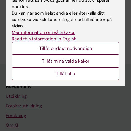
Genom att samtycka godkänner du att vi sparar
Sidan uppdaterad:
2026-03-03
cookies.
Du kan när som helst ändra eller återkalla ditt
samtycke via kakikonen längst ned till vänster på
Dela
sidan.
Mer information om våra kakor
Read this information in English
Tillåt endast nödvändiga
Tillåt mina valda kakor
Tillåt alla
Huvudmeny
Utbildning
Forskarutbildning
Forskning
Om KI