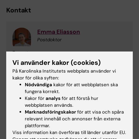
Kontakt
Emma Eliasson
Postdoktor
E-post:
emma.eliasson@ki.se
Vi använder kakor (cookies)
På Karolinska Institutets webbplats använder vi
kakor för olika syften:
Nödvändiga
kakor för att webbplatsen ska
Hade du nytta av informationen på denna sida?
fungera korrekt.
Yes
Kakor för
analys
för att förstå hur
No
webbplatsen används.
Marknadsföringskakor
för att visa och spåra
relevant innehåll och annonser från externa
Innehållsgranskare:
plattformar.
Emma Eliasson
Viss information kan överföras till länder utanför EU.
Redaktör:
Bianca Blazevska