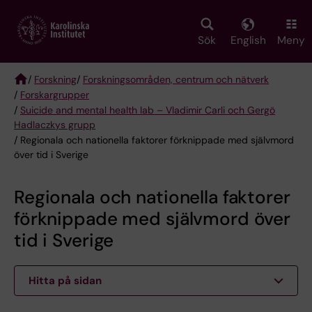
Skip
to
main
Sök
English
Meny
content
/
Forskning
/
Forskningsområden, centrum och nätverk
/
Forskargrupper
Breadcrumb
/
Suicide and mental health lab – Vladimir Carli och Gergö
Hadlaczkys grupp
/ Regionala och nationella faktorer förknippade med självmord
över tid i Sverige
Regionala och nationella faktorer
förknippade med självmord över
tid i Sverige
Hitta på sidan