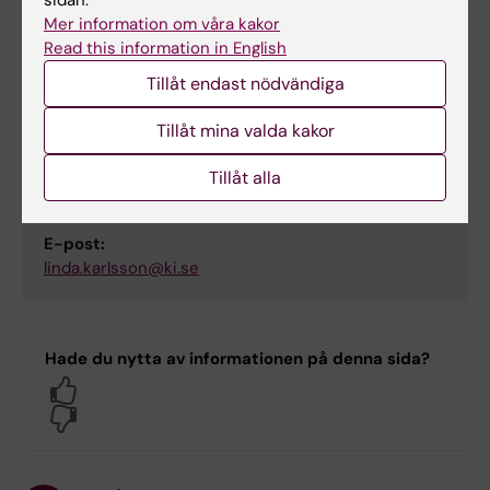
sidan.
Mer information om våra kakor
Read this information in English
Tillåt endast nödvändiga
Kontakt
Tillåt mina valda kakor
Linda Karlsson
Tillåt alla
Doktorand
E-post:
linda.karlsson@ki.se
Hade du nytta av informationen på denna sida?
Yes
No