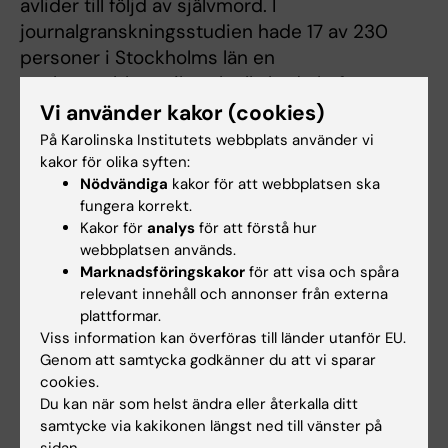
avlider till följd av självmord. I
journalgranskningsstudien hade 17 av 230
personer i Stockholms län en
psykosproblematik, och alla hade haft
vårdkontakter, främst inom psykiatrin, året
Vi använder kakor (cookies)
före självmordet. Fem personer hade blivit
På Karolinska Institutets webbplats använder vi
utskrivna från slutenvård inom sex veckor före
kakor för olika syften:
Nödvändiga
kakor för att webbplatsen ska
självmordet och sex personer hade haft
fungera korrekt.
parallella kontakter med primärvård eller
Kakor för
analys
för att förstå hur
somatisk specialistvård inom tre månader
webbplatsen används.
före självmordet. Trots att många hade
Marknadsföringskakor
för att visa och spåra
dokumenterade psykosociala svårigheter,
relevant innehåll och annonser från externa
adresserades dessa sällan i vård- eller
plattformar.
Viss information kan överföras till länder utanför EU.
behandlingsplaner. Endast tre av sjutton hade
Genom att samtycka godkänner du att vi sparar
kontakt med specialiserad psykosvård och
cookies.
ingen hade en dokumenterad samordnad
Du kan när som helst ändra eller återkalla ditt
vårdplanering med socialtjänst eller andra
samtycke via kakikonen längst ned till vänster på
vårdgrannar.