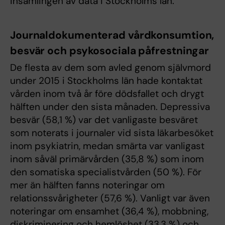
insamlingen av data i Stockholms län.
Journaldokumenterad vårdkonsumtion,
besvär och psykosociala påfrestningar
De flesta av dem som avled genom självmord
under 2015 i Stockholms län hade kontaktat
vården inom två år före dödsfallet och drygt
hälften under den sista månaden. Depressiva
besvär (58,1 %) var det vanligaste besväret
som noterats i journaler vid sista läkarbesöket
inom psykiatrin, medan smärta var vanligast
inom såväl primärvården (35,8 %) som inom
den somatiska specialistvården (50 %). För
mer än hälften fanns noteringar om
relationssvårigheter (57,6 %). Vanligt var även
noteringar om ensamhet (36,4 %), mobbning,
diskriminering och hemlöshet (33,3 %) och