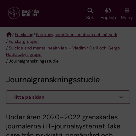
Skip
to
main
Sök
English
Meny
content
/
Forskning
/
Forskningsområden, centrum och nätverk
/
Forskargrupper
Breadcrumb
/
Suicide and mental health lab – Vladimir Carli och Gergö
Hadlaczkys grupp
/ Journalgranskningsstudie
Journalgranskningsstudie
Hitta på sidan
Under åren 2020–2022 granskades
journalerna i IT-journalsystemet Take
care från psykiatri, primärvård och