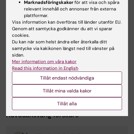
Marknadsföringskakor
för att visa och spåra
personer.
relevant innehåll och annonser från externa
plattformar.
Viss information kan överföras till länder utanför EU.
Genomförande
Genom att samtycka godkänner du att vi sparar
Den multiprofessionella projektgruppen
cookies.
Du kan när som helst ändra eller återkalla ditt
består av arbetsterapeuter, fysioterapeuter,
samtycke via kakikonen längst ned till vänster på
socionom, sjuksköterska och en
sidan.
implementeringsforskare, alla väl erfarna
Mer information om våra kakor
forskare i den design som används i detta
Read this information in English
projekt. Samarbete med
Tillåt endast nödvändiga
rehabiliteringsenheter på alla platser pågår
och kommer att fördjupas ytterligare.
Tillåt mina valda kakor
Tillåt alla
Huvudansvarig forskare