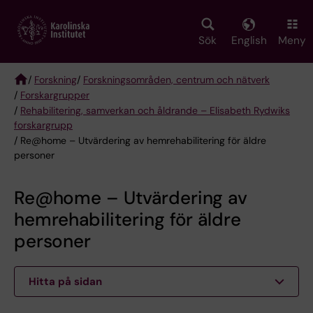
Skip
to
main
Sök
English
Meny
content
/
Forskning
/
Forskningsområden, centrum och nätverk
/
Forskargrupper
Breadcrumb
/
Rehabilitering, samverkan och åldrande – Elisabeth Rydwiks
forskargrupp
/ Re@home – Utvärdering av hemrehabilitering för äldre
personer
Re@home – Utvärdering av
hemrehabilitering för äldre
personer
Hitta på sidan