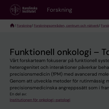
Skip
Forskning
to
main
content
/
Forskning
/
Forskningsområden, centrum och nätverk
/
Fors
Breadcrumb
Funktionell onkologi – 
Vårt forskarteam fokuserar på funktionell sys
heterogenitet och interaktioner påverkar behand
precisionsmedicin (fPM) med avancerad molekyl
Genom att utveckla metoder för rutinmässig mon
precisionsmedicinska angreppssätt som i fram
En del av:
Institutionen för onkologi-patologi