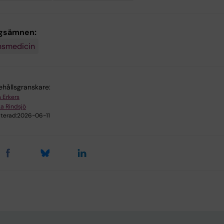
ngsämnen:
nsmedicin
ehållsgranskare:
 Erkers
ka Rindsjö
terad:
2026-06-11