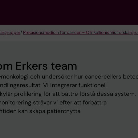
kargrupper
/
Precisionsmedicin för cancer – Olli Kallioniemis forskargr
Tom Erkers team
temonkologi och undersöker hur cancercellers bete
lingsresultat. Vi integrerar funktionell
är profilering för att bättre förstå dessa system.
itorering strävar vi efter att förbättra
tiden kan skapa patientnytta.