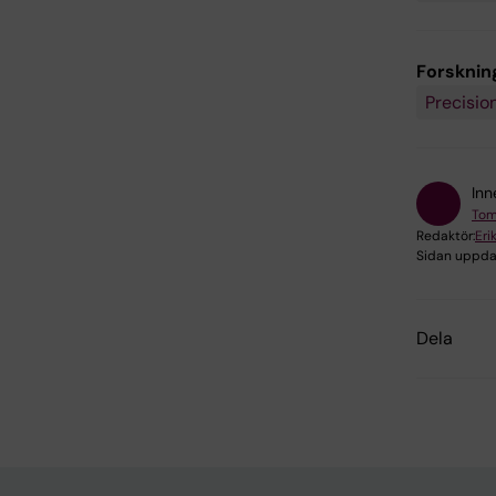
Forskni
Precisio
Inn
Tom
Redaktör:
Eri
Sidan uppda
Dela