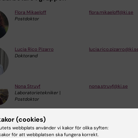
Flora Mikaeloff
flora.mikaeloff@ki.se
Postdoktor
Lucia Rico Pizarro
lucia.rico.pizarro@ki.s
Doktorand
Nona Struyf
nona.struyf@ki.se
Laboratorietekniker
|
Postdoktor
kakor (cookies)
Vår forskargrupp är en 
tutets webbplats använder vi kakor för olika syften:
SciLifeLab
akor för att webbplatsen ska fungera korrekt.