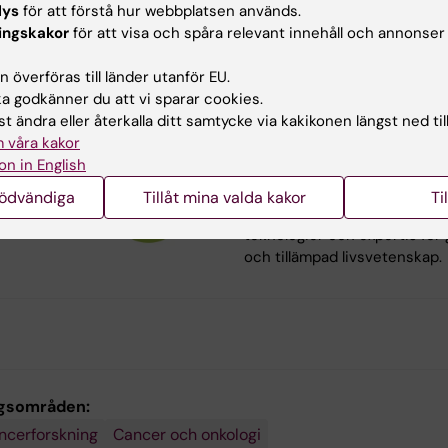
lys
för att förstå hur webbplatsen används.
SciLifeLab är ett nationellt
ingskakor
för att visa och spåra relevant innehåll och annonser
samarbete mellan flera sven
lärosäten som samverkar m
 överföras till länder utanför EU.
hälsovård, industri, myndigh
 godkänner du att vi sparar cookies.
och internationella organisat
t ändra eller återkalla ditt samtycke via kakikonen längst ned til
Denna ledande nationella
 våra kakor
forskningsinfrastruktur och
on in English
forskningsmiljö inom område
molekylär biovetenskap
nödvändiga
Tillåt mina valda kakor
Ti
tillhandahåller avancerade
teknologier och expertis för
och tillämpad livsvetenskap.
gsområden:
ncerforskning
Cancer och onkologi