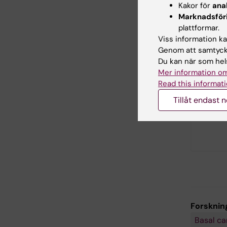
Kakor för
ana
Marknadsför
plattformar.
Viss information kan
Genom att samtycka
Du kan när som hels
Mer information om
Read this informati
Tillåt endast 
Forsknin
Basal ca