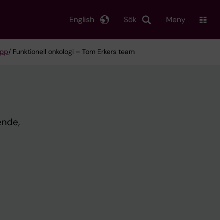
English
Sök
Meny
upp
/ Funktionell onkologi – Tom Erkers team
ende,