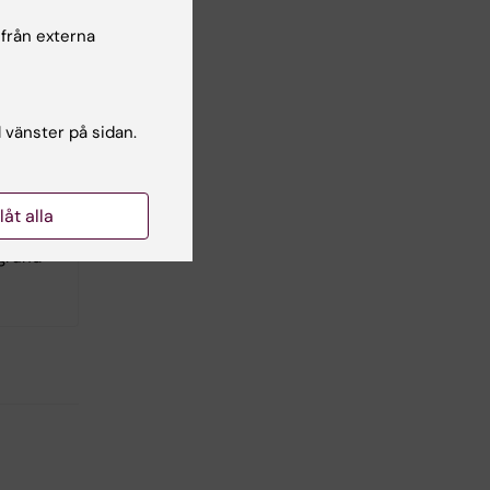
 från externa
ska
ed
eter
ioner.
l vänster på sidan.
t
llåt alla
 grund-