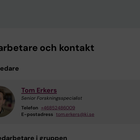
rbetare och kontakt
ledare
Tom Erkers
Senior Forskningsspecialist
Telefon
+46852486009
E-postadress
tom.erkers@ki.se
edarbetare i gruppen