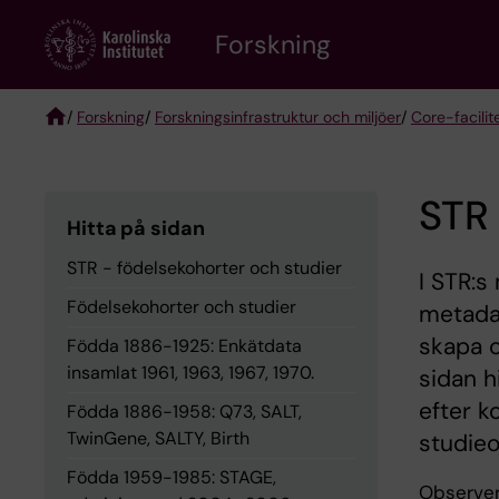
Skip
Forskning
to
main
content
/
Forskning
/
Forskningsinfrastruktur och miljöer
/
Core-facilit
Breadcrumb
STR 
Hitta på sidan
STR - födelsekohorter och studier
I STR:s
Födelsekohorter och studier
metadat
skapa o
Födda 1886-1925: Enkätdata
insamlat 1961, 1963, 1967, 1970.
sidan h
efter k
Födda 1886-1958: Q73, SALT,
TwinGene, SALTY, Birth
studieo
Födda 1959-1985: STAGE,
Observera