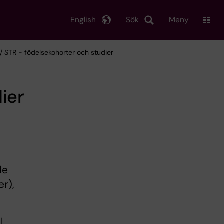
English
Sök
Meny
/ STR - födelsekohorter och studier
ier
de
er),
l