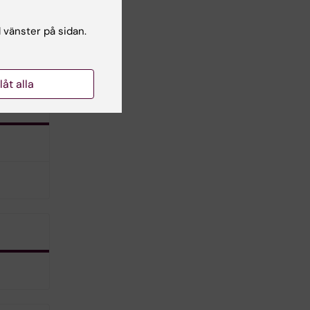
l vänster på sidan.
llåt alla
6.