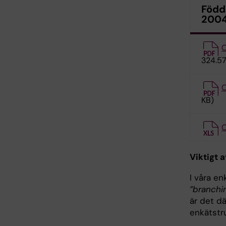
Född
2004
C
324.57
C
KB)
C
Viktigt a
I våra en
”branchi
är det dä
enkätstr