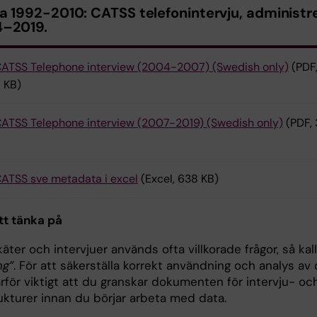
a 1992-2010: CATSS telefonintervju, administr
–2019.
ATSS Telephone interview (2004-2007) (Swedish only)
(PDF
 KB)
ATSS Telephone interview (2007-2019) (Swedish only)
(PDF, 
ATSS sve metadata i excel
(Excel, 638 KB)
tt tänka på
käter och intervjuer används ofta villkorade frågor, så kal
ng”
. För att säkerställa korrekt användning och analys av
rför viktigt att du granskar dokumenten för intervju- oc
ukturer innan du börjar arbeta med data.