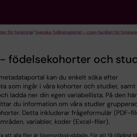
eter för forskning
/
Svenska Tvillingregistret - core-facilitet för forskare
- födelsekohorter och stud
 metadataportal kan du enkelt söka efter
a som ingår i våra kohorter och studier, samt
ch ladda ner din egen variabellista. På den här
ittar du information om våra studier gruppera
ohorter. Detta inkluderar frågeformulär (PDF-fil
mråden, variabler, koder (Excel-filer).
 att alla filer är lösenordsskyddade. För att få tillgång til