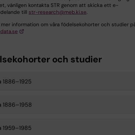
et, vänligen kontakta STR genom att skicka ett e-
elande till
str-research@meb.ki.se
.
r mer information om våra födelsekohorter och studier p
data.se
lsekohorter och studier
a 1886–1925
a 1886–1958
a 1959–1985