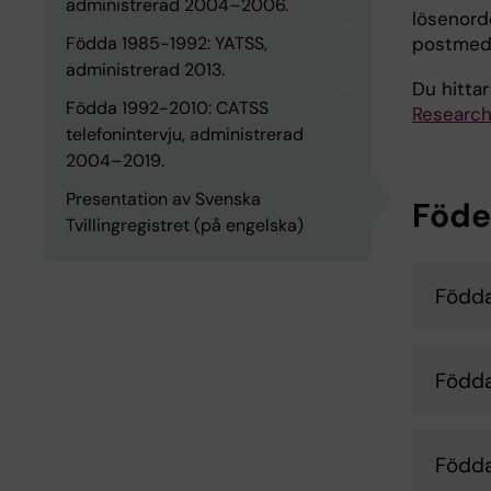
administrerad 2004–2006.
lösenord
Födda 1985-1992: YATSS,
postmedd
administrerad 2013.
Du hitta
Födda 1992-2010: CATSS
Research
telefonintervju, administrerad
2004–2019.
Presentation av Svenska
Föde
Tvillingregistret (på engelska)
Född
Född
Född