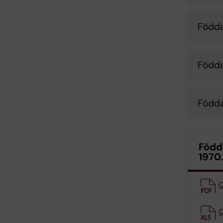
Födda
Född
Född
Född
1970.
Q
Q