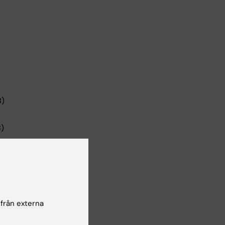
B)
B)
 från externa