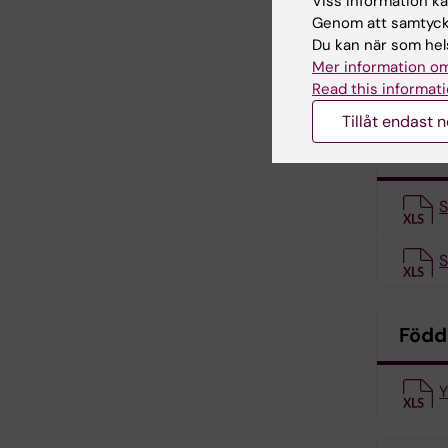
Viss information kan
S
Genom att samtycka
Du kan när som hels
Mer information om
B
Read this informati
Tillåt endast 
Född
S
S
Född
Y