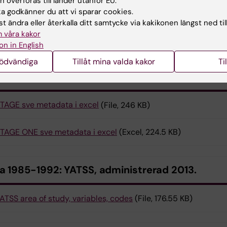
 överföras till länder utanför EU.
ALTY sve metadata excel
(File, 133 KB)
 godkänner du att vi sparar cookies.
t ändra eller återkalla ditt samtycke via kakikonen längst ned til
 våra kakor
IRTH metadata svensk STR
(Excel, 35.5 KB)
on in English
nödvändiga
Tillåt mina valda kakor
Ti
a 1959-1985: STAGE, administrerad 2004–200
TAGE sve metadata i excel
(File, 246 KB)
TAGE ONE sve metadata i excel
(Excel, 224.5 KB)
a 1985-1992: YATSS, administrerad 2013.
ATSS area of study, variables, codes
(File, 176.55 KB)