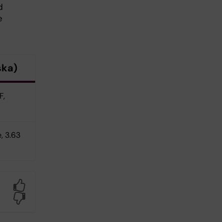
d
e
ska)
F,
e, 3.63
Yes
No