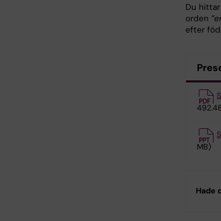
Du hitta
orden
”e
efter föd
Prese
S
492.48
S
MB)
Hade d