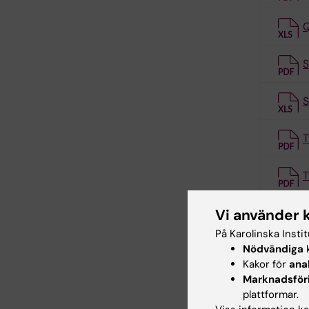
Q
S
S
T
T
T
Vi använder 
På Karolinska Insti
Nödvändiga
k
S
Kakor för
ana
Marknadsför
S
plattformar.