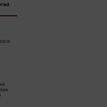
erad
,
326.18
lad
 data
h