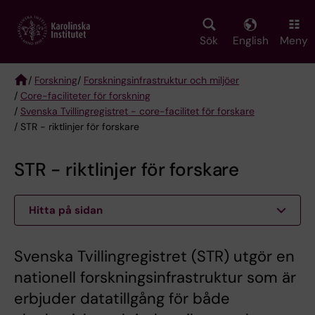
Skip
to
main
Sök
English
Meny
content
/
Forskning
/
Forskningsinfrastruktur och miljöer
/
Core-faciliteter för forskning
Breadcrumb
/
Svenska Tvillingregistret - core-facilitet för forskare
/ STR - riktlinjer för forskare
STR - riktlinjer för forskare
Hitta på sidan
Svenska Tvillingregistret (STR) utgör en
nationell forskningsinfrastruktur som är
erbjuder datatillgång för både