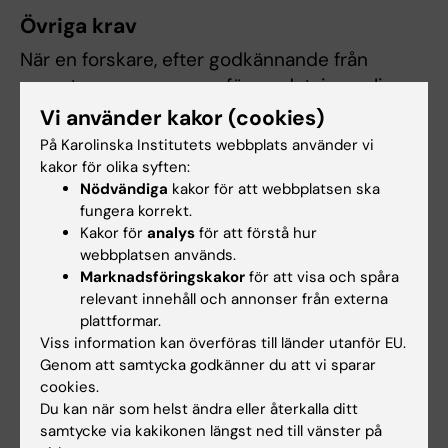
Övriga krav
När en forskare, efter godkännande från
expertgruppen, genomför en datainsamling,
kräver STR att följande information delas med
Vi använder kakor (cookies)
registret (som kopior eller duplicerade
På Karolinska Institutets webbplats använder vi
prover):
kakor för olika syften:
Nödvändiga
kakor för att webbplatsen ska
Information om zygositet
fungera korrekt.
Biologiska mätningar
Kakor för
analys
för att förstå hur
webbplatsen används.
Lämpliga biologiska prover, lagrade i KI
Marknadsföringskakor
för att visa och spåra
biobank
relevant innehåll och annonser från externa
plattformar.
Beroende på om data eller prover bedöms ha
Viss information kan överföras till länder utanför EU.
ett allmänt forskningsintresse kan STR agera
Genom att samtycka godkänner du att vi sparar
som medsponsor för insamlingen.
cookies.
Du kan när som helst ändra eller återkalla ditt
Skalor som baseras på data från STR och
samtycke via kakikonen längst ned till vänster på