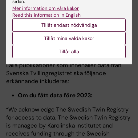
används i en publikation ska skickas till
str-
sidan.
research@meb.ki.se
, för införande i STR-
Mer information om våra kakor
Read this information in English
databasen. Denna information blir då
tillgänglig för andra forskare.
Tillåt endast nödvändiga
Tillåt mina valda kakor
Erkännande i publikationer med STR-
Tillåt alla
data
I alla publikationer som innehåller data från
Svenska Tvillingregistret ska följande
erkännande inkluderas:
Om du fått data före 2023:
“We acknowledge The Swedish Twin Registry
for access to data. The Swedish Twin Registry
is managed by Karolinska Institutet and
receives funding through the Swedish