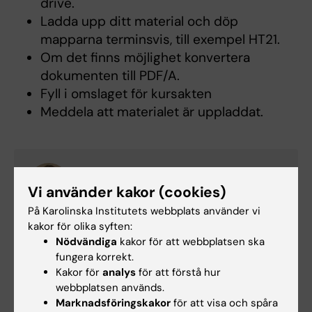
drive.
Ladda upp ditt material och döp
mapparna terminsvis, till exempel HT21.
Om det finns möjlighet konvertera
dokumenten till PDF/A.
Fyll i omslaget för kursakten
Meddela att materialet är uppladdat.
Sara von Kauffmann
Vi använder kakor (cookies)
Arkivarie
På Karolinska Institutets webbplats använder vi
Telefon:
kakor för olika syften:
+46852482325
Nödvändiga
kakor för att webbplatsen ska
E-post:
fungera korrekt.
sara.von.kauffmann@ki.se
Kakor för
analys
för att förstå hur
webbplatsen används.
Marknadsföringskakor
för att visa och spåra