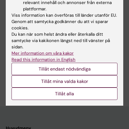
relevant innehåll och annonser från externa
Hade du nytta av informationen på denna sida?
plattformar.
Yes
Viss information kan överföras till länder utanför EU.
No
Genom att samtycka godkänner du att vi sparar
cookies.
Du kan när som helst ändra eller återkalla ditt
samtycke via kakikonen längst ned till vänster på
Redaktör:
Ann Hagerborn
Sidan uppdaterad:
2025-10-28
sidan.
Mer information om våra kakor
Read this information in English
Dela
Tillåt endast nödvändiga
Tillåt mina valda kakor
Tillåt alla
Huvudmeny