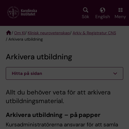
Skip
to
main
Sök
English
Meny
content
/
Om KI
/
Klinisk neurovetenskap
/
Arkiv & Registratur CNS
/ Arkivera utbildning
Breadcrumb
Arkivera utbildning
Hitta på sidan
Allt du behöver veta för att arkivera
utbildningsmaterial.
Arkivera utbildning – på papper
Kursadministratörerna ansvarar för att samla