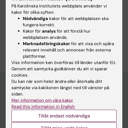
På Karolinska Institutets webbplats använder vi
kakor för olika syften:
Nödvändiga
kakor för att webbplatsen ska
fungera korrekt.
Arkivera utbildning
Kakor för
analys
för att förstå hur
webbplatsen används.
Marknadsföringskakor
för att visa och spåra
relevant innehåll och annonser från externa
plattformar.
Redaktör:
Ann Hagerborn
Sidan uppdaterad:
2025-12-01
Viss information kan överföras till länder utanför EU.
Genom att samtycka godkänner du att vi sparar
cookies.
Du kan när som helst ändra eller återkalla ditt
samtycke via kakikonen längst ned till vänster på
Huvudmeny
sidan.
Mer information om våra kakor
Utbildning
Read this information in English
Forskarutbildning
Tillåt endast nödvändiga
Forskning