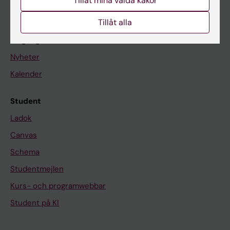
Tillåt mina valda kakor
Om KI
Tillåt alla
På gång
Nyheter
Kalender
Student
Ladok
Canvas
Schema
Studentmejlen
Kurs- och programwebbar
Student på KI