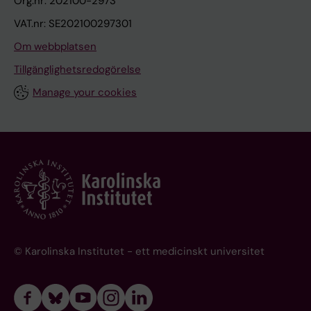
Org.nr: 202100-2973
VAT.nr: SE202100297301
Om webbplatsen
Tillgänglighetsredogörelse
Manage your cookies
© Karolinska Institutet - ett medicinskt universitet