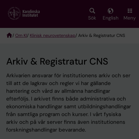
Skip
to
main
Sök
English
Meny
content
/
Om KI
/
Klinisk neurovetenskap
/ Arkiv & Registratur CNS
Breadcrumb
Arkiv & Registratur CNS
Arkivarien ansvarar för institutionens arkiv och ser
till att de lagkrav och regler vi har gällande
hantering och vård av allmänna handlingar
efterföljs. I arkivet finns både administrativa och
ekonomiska handlingar samt utbildningshandlingar
från samtliga program och kurser. I vårt fysiska
arkiv och på vår server finns även institutionens
forskningshandlingar bevarande.